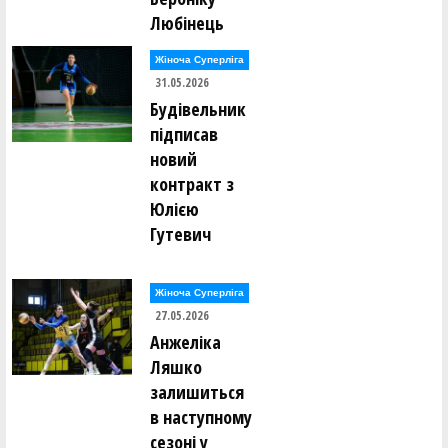
Любінець
Жіноча Суперліга
31.05.2026
Будівельник
підписав
новий
контракт з
Юлією
Гутевич
Жіноча Суперліга
27.05.2026
Анжеліка
Ляшко
залишиться
в наступному
сезоні у