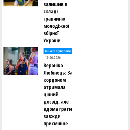
залишив в
складі
гравчиню
молодіжної
збірної
України
Жіноча Суперліга
10.06.2026
Вероніка
Любінець: За
кордоном
отримала
цінний
досвід, але
вдома грати
завжди
приємніше