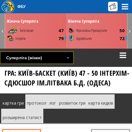
ФБУ
ОК
ВІВТОРОК
ПʼЯТНИЦЮ
31 березня
03 квітня
0
17:00
13:00
Жіноча Суперліга
Жіноча Суперліга
Київ. ПС Венето
Київ. ПС Венето
3
47
50
Київ-Баскет
Франківськ-Прикарпаття
Youtube
СТАТИСТИКА
НОВИНА
ФОТО
ВІДЕО
8
79
72
Інтерхім
Будівельник
СТАТИСТИКА
НОВИНА
ФОТО
ВІДЕО
Суперліга (жінки)
ГРА: КИЇВ-БАСКЕТ (КИЇВ) 47 - 50 ІНТЕРХІМ-
СДЮСШОР ІМ.ЛІТВАКА Б.Д. (ОДЕСА)
картка гри
протокол
лог
розвиток гри
карта кидків
розширена статист