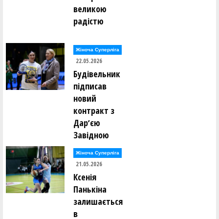
великою
радістю
Жіноча Суперліга
22.05.2026
Будівельник
підписав
новий
контракт з
Дарʼєю
Завідною
Жіноча Суперліга
21.05.2026
Ксенія
Панькіна
залишається
в