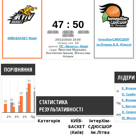
47
:
50
11 - 14
14 - 6
11 - 15
11 - 15
КИЇВ-БАСКЕТ (Київ)
ІнтерХім-СДЮСШОР
20/12/2024 18:00
Номер гри:
13
ім.Літвака Б.Д. (Одеса)
арена:
ПС «Венето» (Київ)
судді:
Ярослав Мурашко,
Костянтин Іванов, В'ячеслав
Агішев
ПОРІВНЯННЯ
ЛІДЕРИ
57
К. Філев
42
71
О
57
О. Самбу
35
СТАТИСТИКА
К. Філев
29
24
Пд
20
С. Батурі
РЕЗУЛЬТАТИВНОСТІ
О. Семен
РП
2%
3%
1%
Пд
Ю. Мусіє
Категорія
КИЇВ-
ІнтерХім-
БАСКЕТ
СДЮСШОР
(Київ)
Ім.Літва