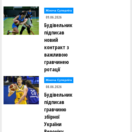
Жіноча Суперліга
09.06.2026
Будівельник
підписав
новий
контракт з
важливою
гравчинею
ротації
Жіноча Суперліга
08.06.2026
Будівельник
підписав
гравчиню
збірної
України
Вероніку