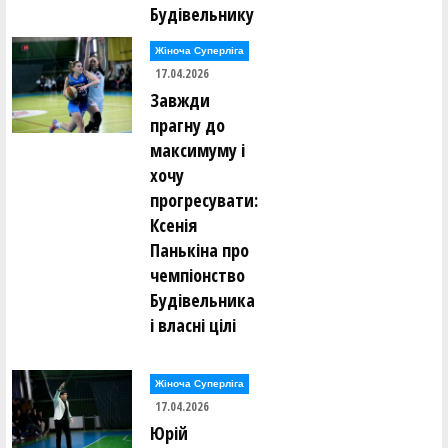
Будівельнику
Жіноча Суперліга
17.04.2026
Завжди
прагну до
максимуму і
хочу
прогресувати:
Ксенія
Панькіна про
чемпіонство
Будівельника
і власні цілі
Жіноча Суперліга
17.04.2026
Юрій