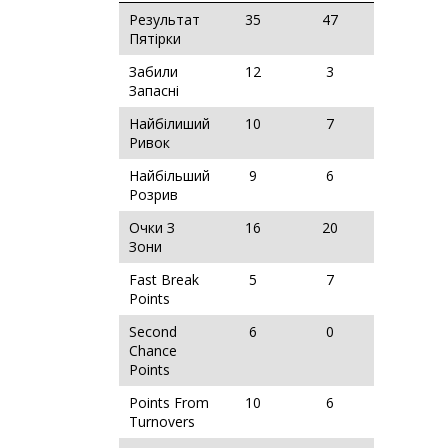
Результат
35
47
Пятірки
Забили
12
3
Запасні
Найбілиший
10
7
Ривок
Найбільший
9
6
Розрив
Очки З
16
20
Зони
Fast Break
5
7
Points
Second
6
0
Chance
Points
Points From
10
6
Turnovers