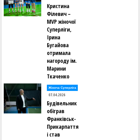
Кристина
Філевич –
MVP жіночої
Суперліги,
Ірина
Бугайова
отримала
нагороду ім.
Марини
Ткаченко
Жіноча Суперліга
07.04.2026
Будівельник
обіграв
Франківськ-
Прикарпаття
і став