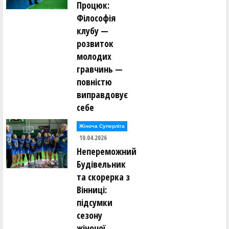
Процюк:
Філософія
клубу —
розвиток
молодих
гравчинь —
повністю
виправдовує
себе
Жіноча Суперліга
10.04.2026
Непереможний
Будівельник
та скорерка з
Вінниці:
підсумки
сезону
жіночої