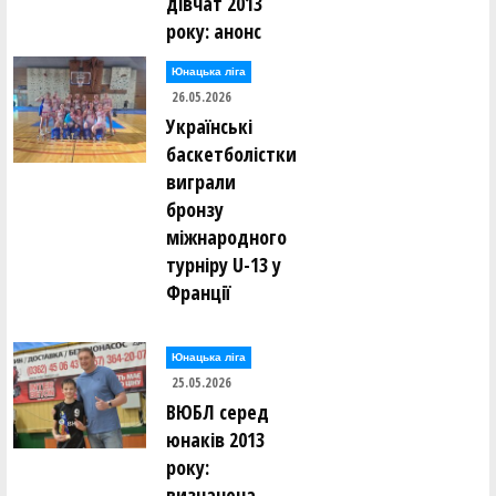
дівчат 2013
року: анонс
Юнацька ліга
26.05.2026
Українські
баскетболістки
виграли
бронзу
міжнародного
турніру U-13 у
Франції
Юнацька ліга
25.05.2026
ВЮБЛ серед
юнаків 2013
року:
визначена