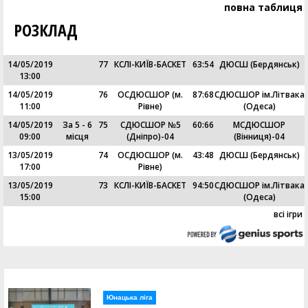
повна таблиця
РОЗКЛАД
14/05/2019
77
КСЛІ-КИЇВ-БАСКЕТ
63
:
54
ДЮСШ (Бердянськ)
13:00
14/05/2019
76
ОСДЮСШОР (м.
87
:
68
СДЮСШОР ім.Літвака
11:00
Рівне)
(Одеса)
14/05/2019
За 5 - 6
75
СДЮСШОР №5
60
:
66
МСДЮСШОР
09:00
місця
(Дніпро)-04
(Вінниця)-04
13/05/2019
74
ОСДЮСШОР (м.
43
:
48
ДЮСШ (Бердянськ)
17:00
Рівне)
13/05/2019
73
КСЛІ-КИЇВ-БАСКЕТ
94
:
50
СДЮСШОР ім.Літвака
15:00
(Одеса)
всі ігри
Юнацька ліга