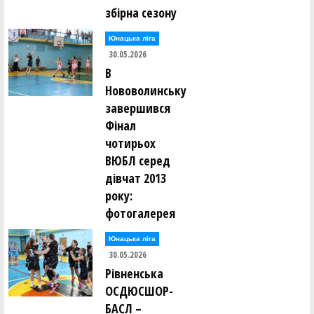
збірна сезону
Юнацька ліга
30.05.2026
В
Нововолинську
завершився
Фінал
чотирьох
ВЮБЛ серед
дівчат 2013
року:
фотогалерея
Юнацька ліга
30.05.2026
Рівненська
ОСДЮСШОР-
БАСЛ –