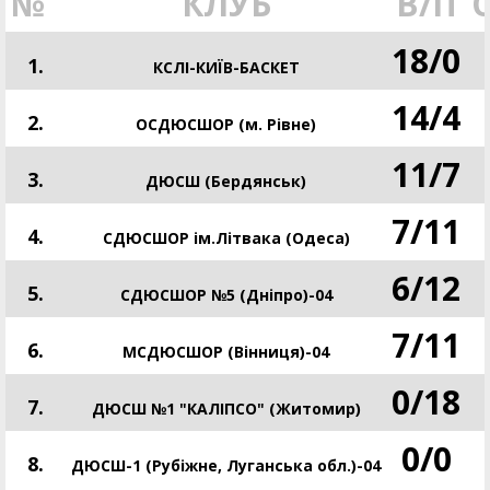
№
КЛУБ
В/П
18
/
0
1.
КСЛІ-КИЇВ-БАСКЕТ
14
/
4
2.
ОСДЮСШОР (м. Рівне)
11
/
7
3.
ДЮСШ (Бердянськ)
7
/
11
4.
СДЮСШОР ім.Літвака (Одеса)
6
/
12
5.
СДЮСШОР №5 (Дніпро)-04
7
/
11
6.
МСДЮСШОР (Вінниця)-04
0
/
18
7.
ДЮСШ №1 "КАЛІПСО" (Житомир)
0
/
0
8.
ДЮСШ-1 (Рубіжне, Луганська обл.)-04