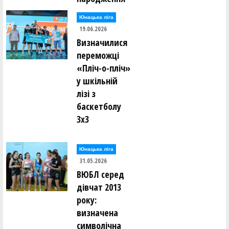
Юнацька ліга
19.06.2026
Визначилися
переможці
«Пліч-о-пліч»
у шкільній
лізі з
баскетболу
3х3
Юнацька ліга
31.05.2026
ВЮБЛ серед
дівчат 2013
року:
визначена
символічна