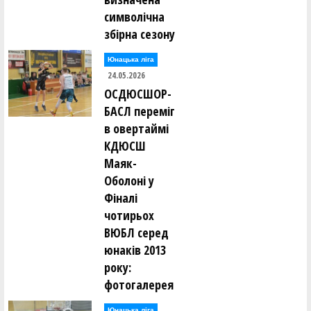
символічна
збірна сезону
Юнацька ліга
24.05.2026
ОСДЮСШОР-
БАСЛ переміг
в овертаймі
КДЮСШ
Маяк-
Оболоні у
Фіналі
чотирьох
ВЮБЛ серед
юнаків 2013
року:
фотогалерея
Юнацька ліга