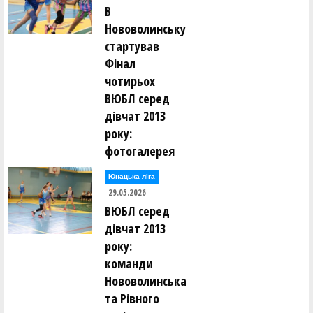
В
Нововолинську
стартував
Фінал
чотирьох
ВЮБЛ серед
дівчат 2013
року:
фотогалерея
Юнацька ліга
29.05.2026
ВЮБЛ серед
дівчат 2013
року:
команди
Нововолинська
та Рівного