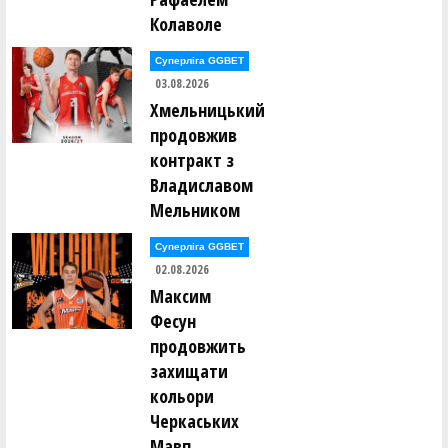
Колаволе
Суперліга GGBET
03.08.2026
Хмельницький
продовжив
контракт з
Владиславом
Мельником
Суперліга GGBET
02.08.2026
Максим
Фесун
продовжить
захищати
кольори
Черкаських
Мавп