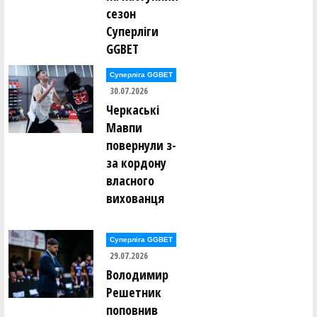
сезон
Суперліги
GGBET
Суперліга GGBET
30.07.2026
Черкаські
Мавпи
повернули з-
за кордону
власного
вихованця
Суперліга GGBET
29.07.2026
Володимир
Решетник
поповнив