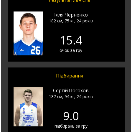
Результативність
Ілля Черненко
182 см, 75 кг, 24 років
15.4
очок за гру
Підбирання
Сергій Посохов
187 см, 94 кг, 24 років
9.0
підбирань за гру