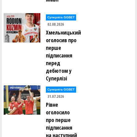
Суперліга GGBET
02.08.2026
Хмельницький
оголосив про
перше
підписання
перед
дебютом у
Суперлізі
Суперліга GGBET
31.07.2026
Рівне
оголосило
про перше
підписання
на наступний