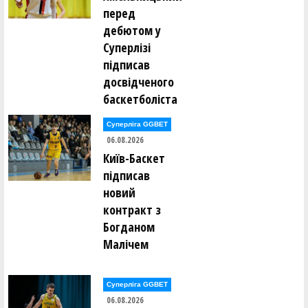
перед
дебютом у
Суперлізі
підписав
досвідченого
баскетболіста
Суперліга GGBET
06.08.2026
Київ-Баскет
підписав
новий
контракт з
Богданом
Малічем
Суперліга GGBET
06.08.2026