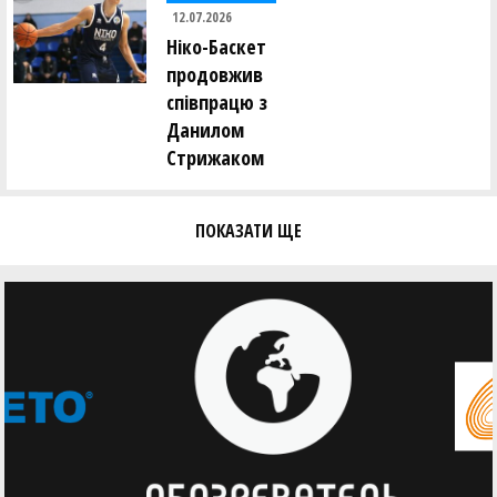
12.07.2026
Ніко-Баскет
продовжив
співпрацю з
Данилом
Стрижаком
ПОКАЗАТИ ЩЕ