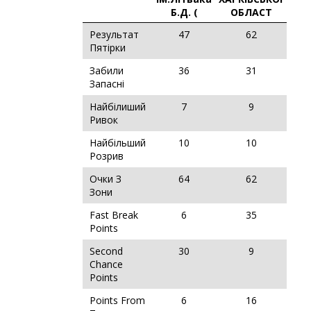
Б.Д. (
ОБЛАСТ
Результат
47
62
Пятірки
Забили
36
31
Запасні
Найбілиший
7
9
Ривок
Найбільший
10
10
Розрив
Очки З
64
62
Зони
Fast Break
6
35
Points
Second
30
9
Chance
Points
Points From
6
16