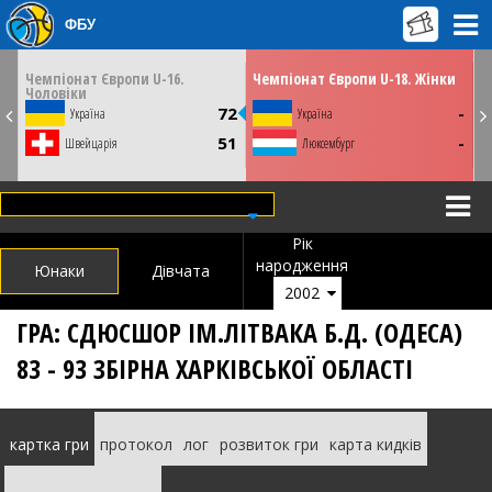
ФБУ
ЕР
ПʼЯТНИЦЮ
ПʼЯТНИЦЮ
07 серпня
07 серпня
00
13:30
14:30
и
Чемпіонат Європи U-16.
Чемпіонат Європи U-18. Жінки
Ч
Чоловіки
Ч
Тулча, Румунія
Скоп'є, Пів. Македонія
6
72
-
Україна
Україна
СТАТИСТИКА
СТАТИСТИКА
НОВИНА
НОВИНА
6
51
-
Швейцарія
Люксембург
ВІДЕО
ВІДЕО
Рік
народження
Юнаки
Дівчата
2002
ГРА: СДЮСШОР ІМ.ЛІТВАКА Б.Д. (ОДЕСА)
83 - 93 ЗБІРНА ХАРКІВСЬКОЇ ОБЛАСТІ
картка гри
протокол
лог
розвиток гри
карта кидків