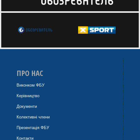
ПРО НАС
Виконком ФБУ
Керівництво
Документи
Колективні члени
Презентація ФБУ
Контакти