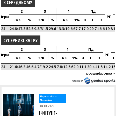
В СЕРЕДНЬОМУ
2
3
1
Пд
Ігри
РП
З/к
%
З/к
%
З/к
1%
Ч
С
З
24
24.8/47.3
52.5
9.3/31.5
29.6
13.3/19.6
67.7
17.0
29.7
46.6
19.8
1
СУПЕРНИКІ ЗА ГРУ
2
3
1
Пд
Ігри
РП
З/к
%
З/к
%
З/к
1%
Ч
С
З
Г
24
21.6/46.3
46.6
4.7/19.2
24.5
7.8/12.5
62.0
11.1
30.4
41.5
14.2
15
розшифровка »
Перша лiга –
Чоловiки
04.04.2026
ІФНТУНГ-