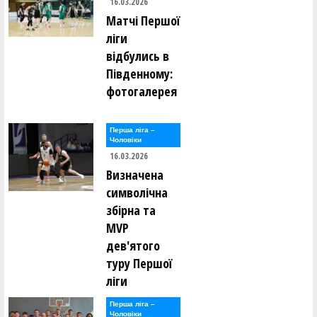
16.03.2026
Матчі Першої
ліги
відбулись в
Південному:
фотогалерея
Перша лiга –
Чоловiки
16.03.2026
Визначена
символічна
збірна та
MVP
дев'ятого
туру Першої
ліги
Перша лiга –
Чоловiки