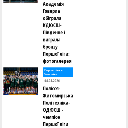
Академія
Говерла
обіграла
КДЮСШ-
Південне і
виграла
бронзу
Першої ліги:
фотогалерея
Перша лiга –
Чоловiки
04.04.2026
Полісся-
Житомирська
Політехніка-
ОДЮСШ -
чемпіон
Першої ліги