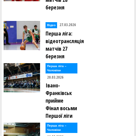
березня
27.03.2026
Відео
Перша ліга:
відеотрансляція
матчів 27
березня
Перша лiга –
Чоловiки
20.03.2026
Івано-
Франківськ
прийме
Фінал восьми
Першої ліги
Перша лiга –
Чоловiки