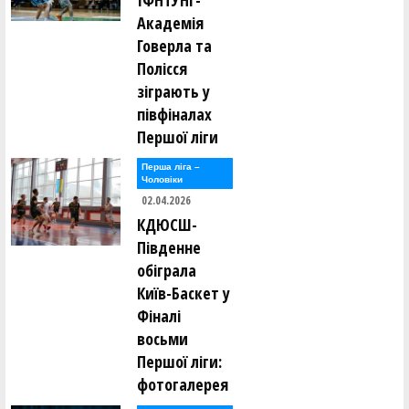
ІФНТУНГ-
Академія
Говерла та
Полісся
зіграють у
півфіналах
Першої ліги
Перша лiга –
Чоловiки
02.04.2026
КДЮСШ-
Південне
обіграла
Київ-Баскет у
Фіналі
восьми
Першої ліги:
фотогалерея