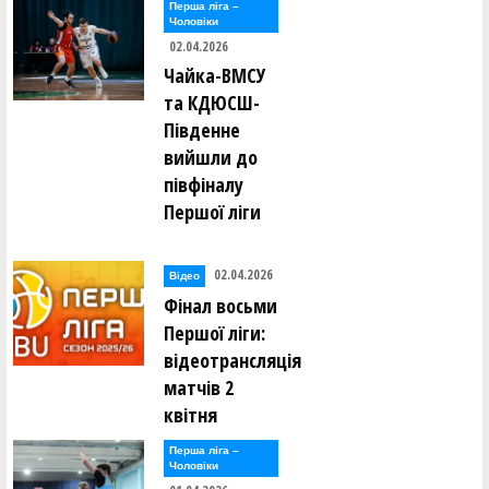
Перша лiга –
Чоловiки
02.04.2026
Чайка-ВМСУ
та КДЮСШ-
Південне
вийшли до
півфіналу
Першої ліги
02.04.2026
Відео
Фінал восьми
Першої ліги:
відеотрансляція
матчів 2
квітня
Перша лiга –
Чоловiки