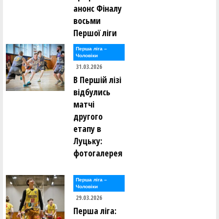
анонс Фіналу
восьми
Першої ліги
Перша лiга –
Чоловiки
31.03.2026
В Першій лізі
відбулись
матчі
другого
етапу в
Луцьку:
фотогалерея
Перша лiга –
Чоловiки
29.03.2026
Перша ліга: