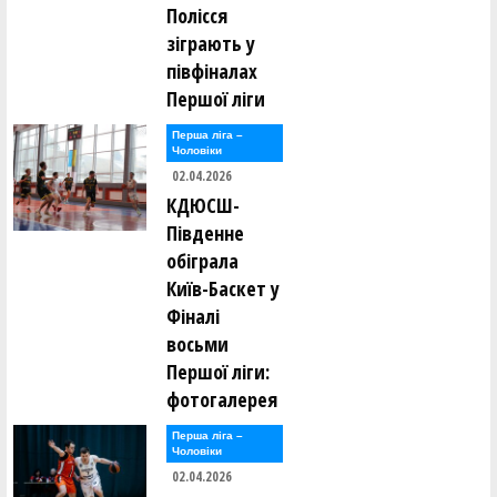
Полісся
зіграють у
півфіналах
Першої ліги
Перша лiга –
Чоловiки
02.04.2026
КДЮСШ-
Південне
обіграла
Київ-Баскет у
Фіналі
восьми
Першої ліги:
фотогалерея
Перша лiга –
Чоловiки
02.04.2026