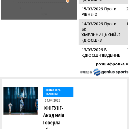
0
1
5
9
15/03/2026
Проти
2
РІВНЕ-2
ігри
14/03/2026
Проти
1
БК
ХМЕЛЬНИЦЬКИЙ-2
-ДЮСШ-3
13/03/2026
В
КДЮСШ-ПІВДЕННЕ
розшифровка »
Перша лiга –
Чоловiки
04.04.2026
ІФНТУНГ-
Академія
Говерла