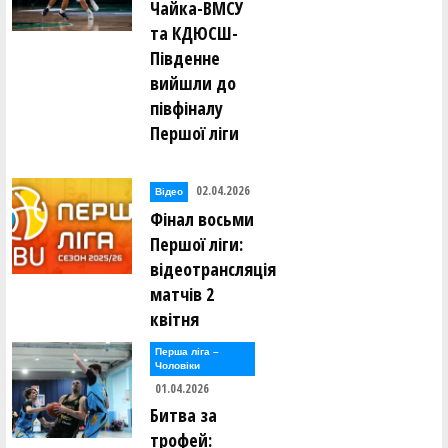
Чайка-ВМСУ
та КДЮСШ-
Південне
вийшли до
півфіналу
Першої ліги
02.04.2026
Відео
Фінал восьми
Першої ліги:
відеотрансляція
матчів 2
квітня
Перша лiга –
Чоловiки
01.04.2026
Битва за
трофей: