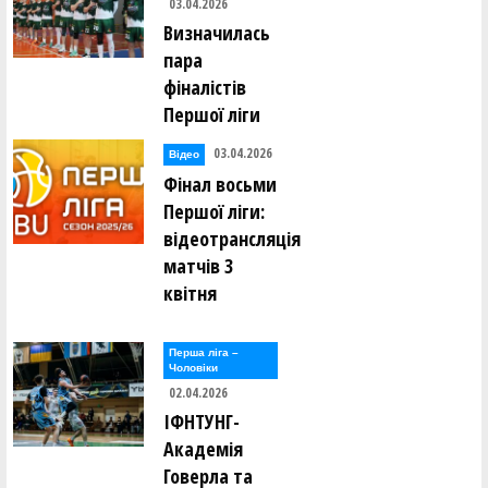
03.04.2026
Визначилась
пара
фіналістів
Першої ліги
03.04.2026
Відео
Фінал восьми
Першої ліги:
відеотрансляція
матчів 3
квітня
Перша лiга –
Чоловiки
02.04.2026
ІФНТУНГ-
Академія
Говерла та