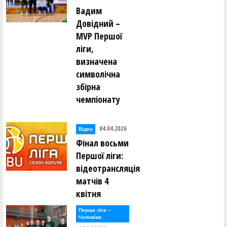
Вадим
Довідний –
MVP Першої
ліги,
визначена
символічна
збірна
чемпіонату
04.04.2026
Відео
Фінал восьми
Першої ліги:
відеотрансляція
матчів 4
квітня
Перша лiга –
Чоловiки