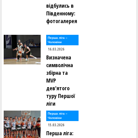
відбулись в
Південному:
фотогалерея
Перша лiга –
Чоловiки
16.03.2026
Визначена
символічна
збірна та
MVP
дев'ятого
туру Першої
ліги
Перша лiга –
Чоловiки
15.03.2026
Перша ліга: