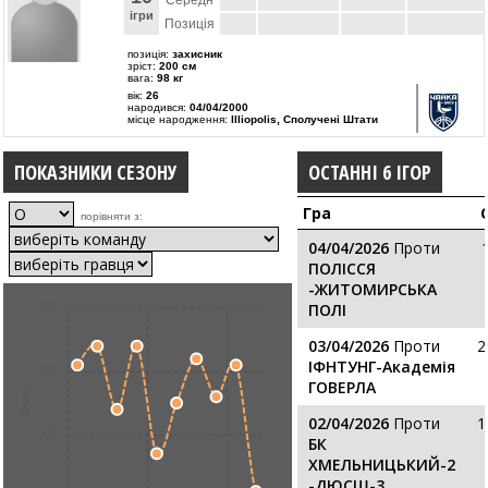
Середн
ігри
Позиція
позиція:
захисник
зріст:
200 см
вага:
98 кг
вік:
26
народився:
04/04/2000
місце народження:
Illiopolis, Сполучені Штати
ПОКАЗНИКИ СЕЗОНУ
ОСТАННІ 6 ІГОР
Гра
порівняти з:
04/04/2026
Проти
ПОЛІССЯ
-ЖИТОМИРСЬКА
ПОЛІ
30
03/04/2026
Проти
2
ІФНТУНГ-Академія
20
ГОВЕРЛА
Очки
02/04/2026
Проти
1
10
БК
ХМЕЛЬНИЦЬКИЙ-2
-ДЮСШ-3