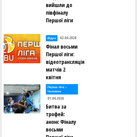
вийшли до
півфіналу
Першої ліги
02.04.2026
Відео
Фінал восьми
Першої ліги:
відеотрансляція
матчів 2
квітня
Перша лiга –
Чоловiки
01.04.2026
Битва за
трофей:
анонс Фіналу
восьми