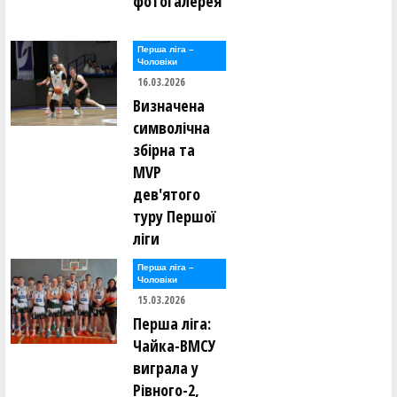
фотогалерея
Перша лiга –
Чоловiки
16.03.2026
Визначена
символічна
збірна та
MVP
дев'ятого
туру Першої
ліги
Перша лiга –
Чоловiки
15.03.2026
Перша ліга:
Чайка-ВМСУ
виграла у
Рівного-2,