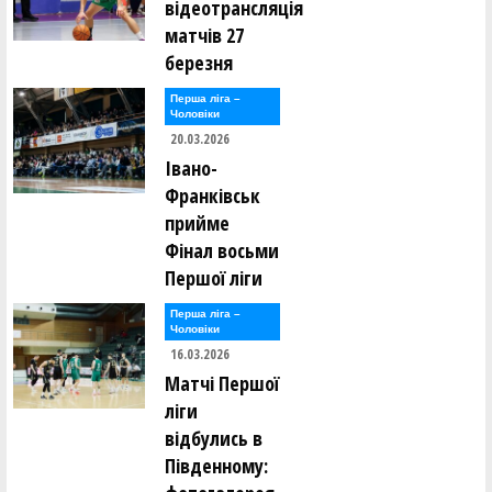
відеотрансляція
матчів 27
березня
Перша лiга –
Чоловiки
20.03.2026
Івано-
Франківськ
прийме
Фінал восьми
Першої ліги
Перша лiга –
Чоловiки
16.03.2026
Матчі Першої
ліги
відбулись в
Південному: