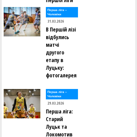
Першої ліги
Перша лiга –
Чоловiки
31.03.2026
В Першій лізі
відбулись
матчі
другого
етапу в
Луцьку:
фотогалерея
Перша лiга –
Чоловiки
29.03.2026
Перша ліга:
Старий
Луцьк та
Локомотив