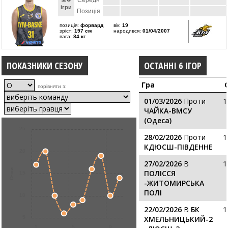
Середн
ігри
Позиція
позиція:
форвард
вік:
19
зріст:
197 см
народився:
01/04/2007
вага:
84 кг
ПОКАЗНИКИ СЕЗОНУ
ОСТАННІ 6 ІГОР
Гра
порівняти з:
01/03/2026
Проти
1
ЧАЙКА-ВМСУ
(Одеса)
25
28/02/2026
Проти
1
КДЮСШ-ПІВДЕННЕ
20
27/02/2026
В
1
Очки
ПОЛІССЯ
15
-ЖИТОМИРСЬКА
ПОЛІ
10
22/02/2026
В
БК
1
5
ХМЕЛЬНИЦЬКИЙ-2
1
5
9