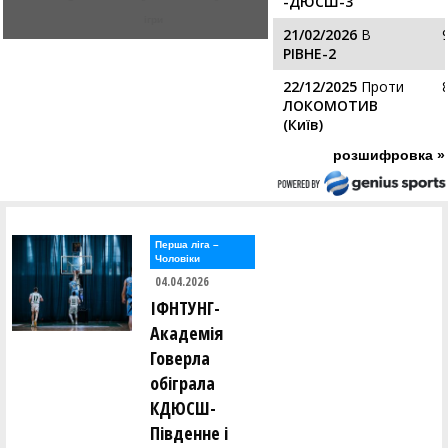
-ДЮСШ-3
ігри
21/02/2026
В
РІВНЕ-2
22/12/2025
Проти
ЛОКОМОТИВ
(Київ)
розшифровка »
Перша лiга –
Чоловiки
04.04.2026
ІФНТУНГ-
Академія
Говерла
обіграла
КДЮСШ-
Південне і