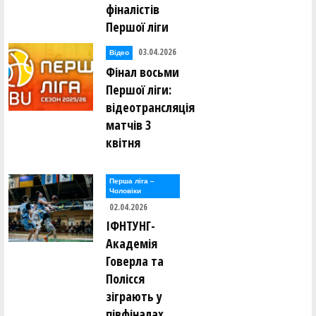
фіналістів
Першої ліги
03.04.2026
Відео
Фінал восьми
Першої ліги:
відеотрансляція
матчів 3
квітня
Перша лiга –
Чоловiки
02.04.2026
ІФНТУНГ-
Академія
Говерла та
Полісся
зіграють у
півфіналах