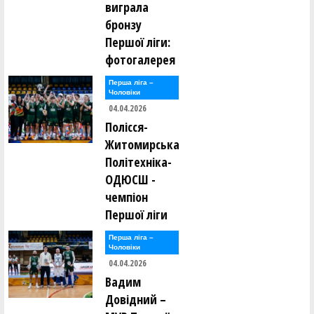
виграла
бронзу
Першої ліги:
фотогалерея
Перша лiга –
Чоловiки
04.04.2026
Полісся-
Житомирська
Політехніка-
ОДЮСШ -
чемпіон
Першої ліги
Перша лiга –
Чоловiки
04.04.2026
Вадим
Довідний –