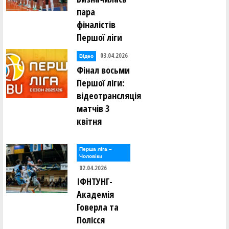
пара
фіналістів
Першої ліги
03.04.2026
Відео
Фінал восьми
Першої ліги:
відеотрансляція
матчів 3
квітня
Перша лiга –
Чоловiки
02.04.2026
ІФНТУНГ-
Академія
Говерла та
Полісся