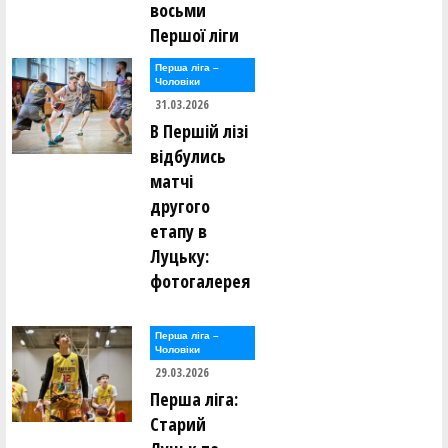
восьми
Першої ліги
Перша лiга –
Чоловiки
31.03.2026
В Першій лізі
відбулись
матчі
другого
етапу в
Луцьку:
фотогалерея
Перша лiга –
Чоловiки
29.03.2026
Перша ліга:
Старий