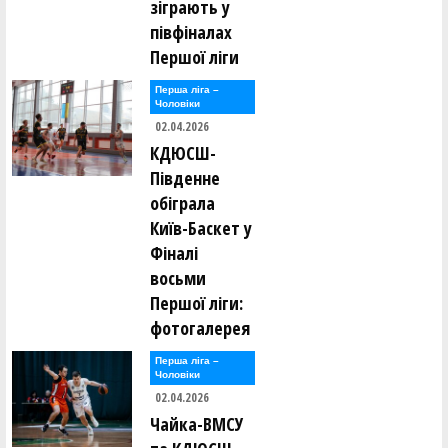
зіграють у
півфіналах
Першої ліги
Перша лiга –
Чоловiки
02.04.2026
КДЮСШ-
Південне
обіграла
Київ-Баскет у
Фіналі
восьми
Першої ліги:
фотогалерея
Перша лiга –
Чоловiки
02.04.2026
Чайка-ВМСУ