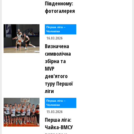
Південному:
фотогалерея
Перша лiга –
Чоловiки
16.03.2026
Визначена
символічна
збірна та
MVP
дев'ятого
туру Першої
ліги
Перша лiга –
Чоловiки
15.03.2026
Перша ліга:
Чайка-ВМСУ