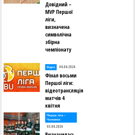
Довідний –
MVP Першої
ліги,
визначена
символічна
збірна
чемпіонату
04.04.2026
Відео
Фінал восьми
Першої ліги:
відеотрансляція
матчів 4
квітня
Перша лiга –
Чоловiки
03.04.2026
Визначилась