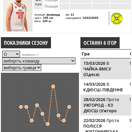
Середн
ігри
Позиція
позиція:
форвард
вік:
21
зріст:
195 см
народився:
14/02/2005
вага:
100 кг
ПОКАЗНИКИ СЕЗОНУ
ОСТАННІ 6 ІГОР
Гра
порівняти з:
15/03/2026
В
1
ЧАЙКА-ВМСУ
(Одеса)
35
14/03/2026
В
1
30
КДЮСШ-ПІВДЕННЕ
25
28/02/2026
Проти
1
Очки
УЖГОРОД - КЗ
20
ДЮСШ (Ужгоро
15
22/02/2026
Проти
3
10
ПОЛІССЯ
5
-ЖИТОМИРСЬКА