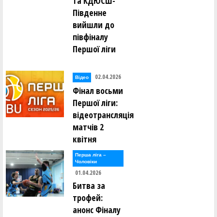
та КДЮСШ-
Південне
вийшли до
півфіналу
Першої ліги
02.04.2026
Відео
Фінал восьми
Першої ліги:
відеотрансляція
матчів 2
квітня
Перша лiга –
Чоловiки
01.04.2026
Битва за
трофей:
анонс Фіналу