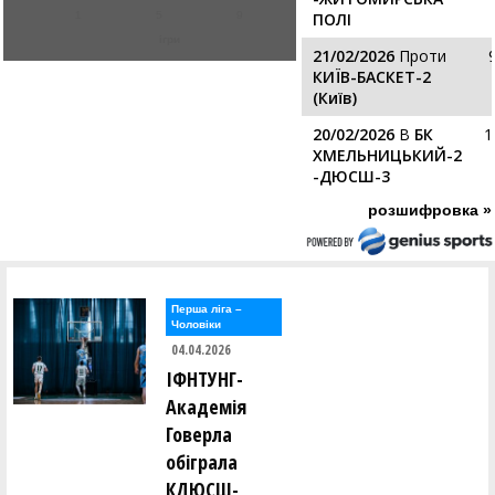
1
5
9
ПОЛІ
ігри
21/02/2026
Проти
КИЇВ-БАСКЕТ-2
(Київ)
20/02/2026
В
БК
1
ХМЕЛЬНИЦЬКИЙ-2
-ДЮСШ-3
розшифровка »
Перша лiга –
Чоловiки
04.04.2026
ІФНТУНГ-
Академія
Говерла
обіграла
КДЮСШ-