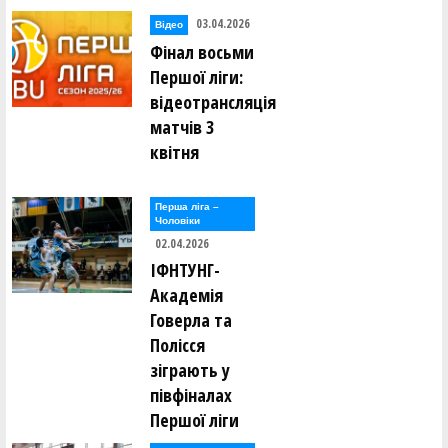
03.04.2026
Відео
Фінал восьми
Першої ліги:
відеотрансляція
матчів 3
квітня
Перша лiга –
Чоловiки
02.04.2026
ІФНТУНГ-
Академія
Говерла та
Полісся
зіграють у
півфіналах
Першої ліги