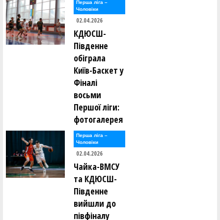
Перша лiга –
Чоловiки
02.04.2026
КДЮСШ-
Південне
обіграла
Київ-Баскет у
Фіналі
восьми
Першої ліги:
фотогалерея
Перша лiга –
Чоловiки
02.04.2026
Чайка-ВМСУ
та КДЮСШ-
Південне
вийшли до
півфіналу