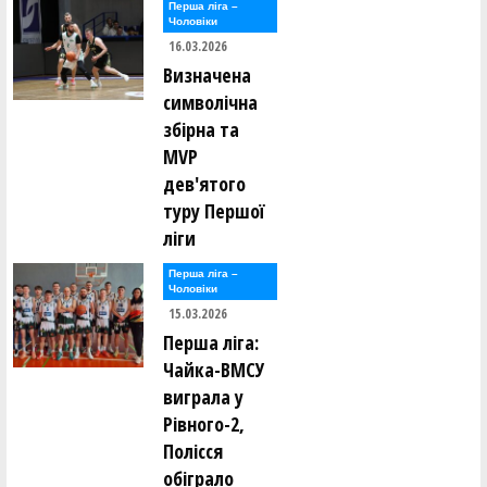
Перша лiга –
Чоловiки
16.03.2026
Визначена
символічна
збірна та
MVP
дев'ятого
туру Першої
ліги
Перша лiга –
Чоловiки
15.03.2026
Перша ліга:
Чайка-ВМСУ
виграла у
Рівного-2,
Полісся
обіграло