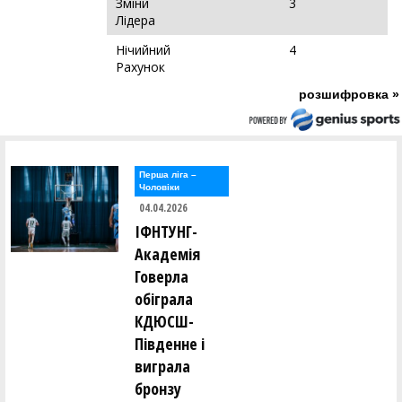
Зміни
3
Лідера
Нічийний
4
Рахунок
розшифровка »
Перша лiга –
Чоловiки
04.04.2026
ІФНТУНГ-
Академія
Говерла
обіграла
КДЮСШ-
Південне і
виграла
бронзу