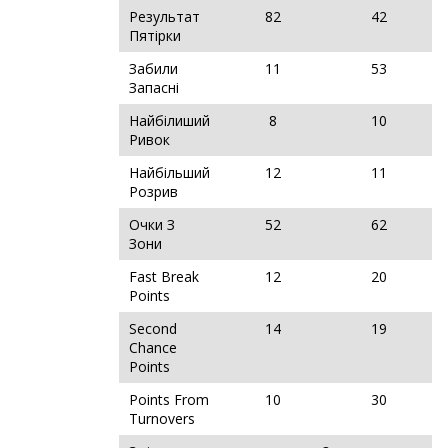
Результат
82
42
Пятірки
Забили
11
53
Запасні
Найбілиший
8
10
Ривок
Найбільший
12
11
Розрив
Очки З
52
62
Зони
Fast Break
12
20
Points
Second
14
19
Chance
Points
Points From
10
30
Turnovers