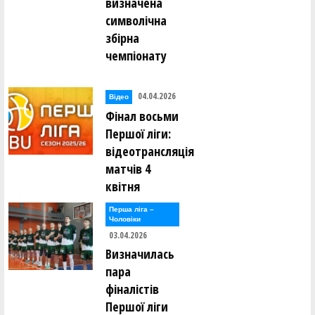
визначена
символічна
збірна
чемпіонату
04.04.2026
Відео
Фінал восьми
Першої ліги:
відеотрансляція
матчів 4
квітня
Перша лiга –
Чоловiки
03.04.2026
Визначилась
пара
фіналістів
Першої ліги