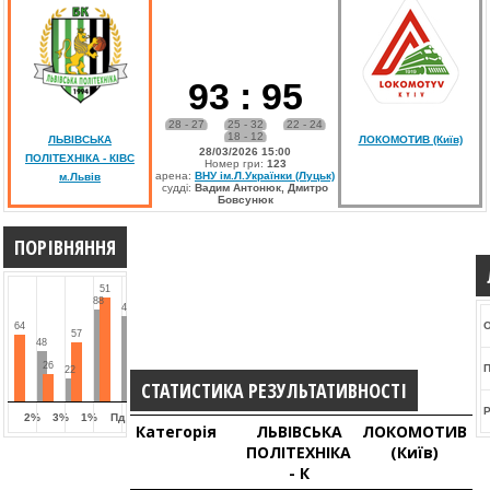
93
:
95
28 - 27
25 - 32
22 - 24
18 - 12
ЛЬВІВСЬКА
ЛОКОМОТИВ (Київ)
28/03/2026 15:00
ПОЛІТЕХНІКА - КІВС
Номер гри:
123
арена:
ВНУ ім.Л.Українки (Луцьк)
м.Львів
судді:
Вадим Антонюк, Дмитро
Бовсунюк
ПОРІВНЯННЯ
51
88
42
64
57
48
26
22
СТАТИСТИКА РЕЗУЛЬТАТИВНОСТІ
2%
3%
1%
Пд
Категорія
ЛЬВІВСЬКА
ЛОКОМОТИВ
ПОЛІТЕХНІКА
(Київ)
- К