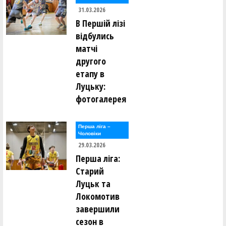
31.03.2026
В Першій лізі
відбулись
матчі
другого
етапу в
Луцьку:
фотогалерея
Перша лiга –
Чоловiки
29.03.2026
Перша ліга:
Старий
Луцьк та
Локомотив
завершили
сезон в