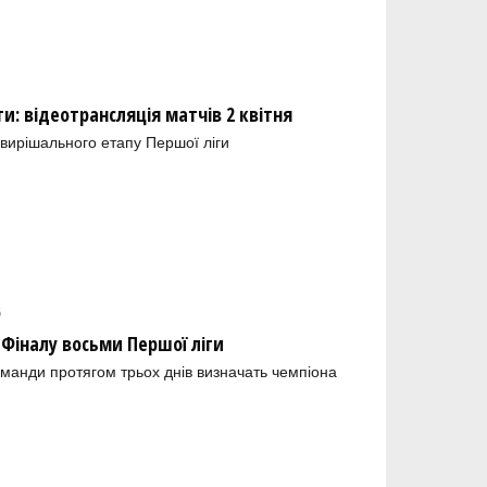
и: відеотрансляція матчів 2 квітня
 вирішального етапу Першої ліги
6
 Фіналу восьми Першої ліги
команди протягом трьох днів визначать чемпіона