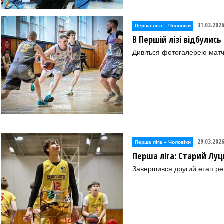
31.03.202
Перша лiга – Чоловiки
В Першій лізі відбулись
Дивіться фотогалерею матчі
29.03.202
Перша лiга – Чоловiки
Перша ліга: Старий Луц
Завершився другий етап ре