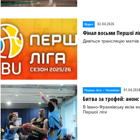
02.04.2026
Відео
Фінал восьми Першої ліг
Дивіться трансляцію матчів
01.04.202
Перша лiга – Чоловiки
Битва за трофей: анонс
В Івано-Франківську вісім 
Першої ліги