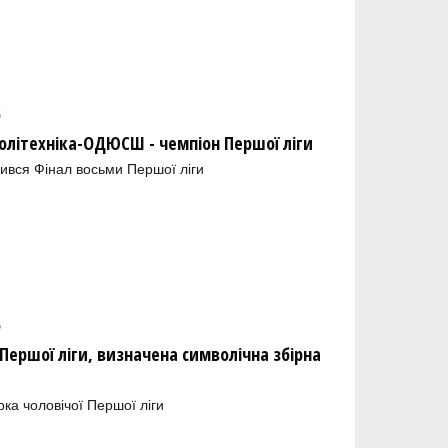
6
олітехніка-ОДЮСШ - чемпіон Першої ліги
ився Фінал восьми Першої ліги
6
ершої ліги, визначена символічна збірна
рка чоловічої Першої ліги