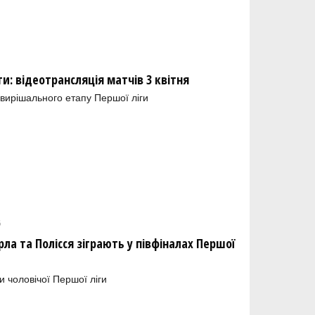
и: відеотрансляція матчів 3 квітня
 вирішального етапу Першої ліги
6
ла та Полісся зіграють у півфіналах Першої
и чоловічої Першої ліги