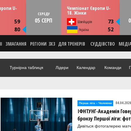
13:30
13:30
рпня
СЕРЕДУ
05 серпня
вропи U-
Чемпіонат Європи U-
мунія
Тулча, Румунія
18. Жінки
СЕРЕДУ
05 СЕРП
0
ИКА
СТАТИСТИКА
59
73
Швейцарія
НА
НОВИНА
80
52
О
Україна
ВІДЕО
НІ
ЗМАГАННЯ
РЕГІОНИ
3X3
ДЛЯ ТРЕНЕРІВ
СУДДІВСТВО
МЕДІ
Турнірна таблиця
Лідери
Календар
Команди
Г
04.04.202
Перша лiга – Чоловiки
ІФНТУНГ-Академія Гове
бронзу Першої ліги: фо
Дивіться фотогалерею ма