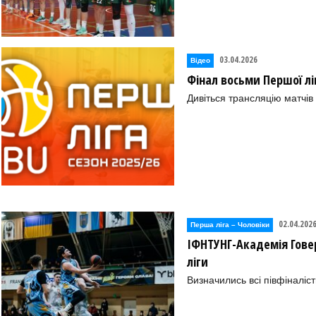
03.04.2026
Відео
Фінал восьми Першої ліг
Дивіться трансляцію матчів
02.04.202
Перша лiга – Чоловiки
ІФНТУНГ-Академія Говер
ліги
Визначились всі півфіналіст