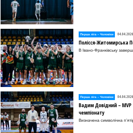
04.04.202
Перша лiга – Чоловiки
Полісся-Житомирська П
В Івано-Франківську заверш
04.04.202
Перша лiга – Чоловiки
Вадим Довідний – MVP П
чемпіонату
Визначена символічна п’яті