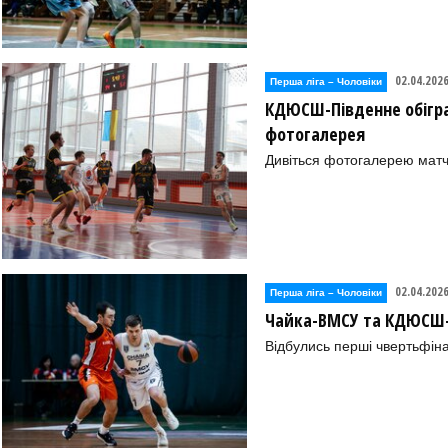
02.04.202
Перша лiга – Чоловiки
КДЮСШ-Південне обіграл
фотогалерея
Дивіться фотогалерею матч
02.04.202
Перша лiга – Чоловiки
Чайка-ВМСУ та КДЮСШ-П
Відбулись перші чвертьфіна