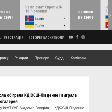
22:00
ЧЕТВЕР
06 серпня
ПʼЯТ
Чемпіонат Європи U-
Чем
Скоп'є, Пів. Македонія
16. Чоловіки
16.
ЧЕТВЕР
ПʼЯТНИЦЮ
6 СЕРП
07 СЕРП
-
Ісландія
-
Україна
А
РЕЄСТРАЦІЯ
ІСТОРІЯ БАСКЕТБОЛУ
равці
Рекорди
Тренери
Судді
Комісари
6
рла обіграла КДЮСШ-Південне і виграла
тогалерея
тчу ІФНТУНГ-Академія Говерла — КДЮСШ-Південне