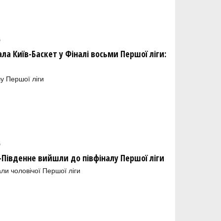
6
а Київ-Баскет у Фіналі восьми Першої ліги:
у Першої ліги
6
івденне вийшли до півфіналу Першої ліги
ли чоловічої Першої ліги