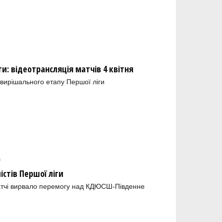
и: відеотрансляція матчів 4 квітня
 вирішального етапу Першої ліги
6
істів Першої ліги
атчі вирвало перемогу над КДЮСШ-Південне