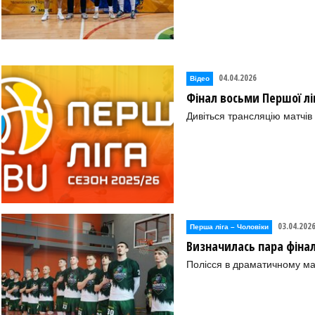
04.04.2026
Відео
Фінал восьми Першої ліг
Дивіться трансляцію матчів
03.04.202
Перша лiга – Чоловiки
Визначилась пара фінал
Полісся в драматичному м