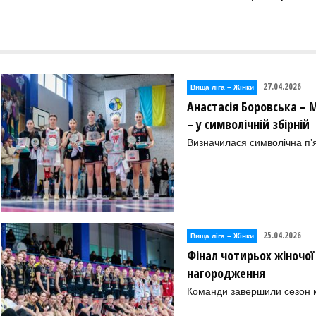
27.04.2026
Вища лiга – Жiнки
Анастасія Боровська – 
– у символічній збірній
Визначилася символічна пʼя
25.04.2026
Вища лiга – Жiнки
Фінал чотирьох жіночої
нагородження
Команди завершили сезон м