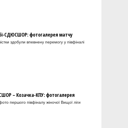
обі-СДЮСШОР: фотогалерея матчу
лістки здобули впевнену перемогу у півфіналі
ШОР – Козачка-КПУ: фотогалерея
 фото першого півфіналу жіночої Вищої ліги