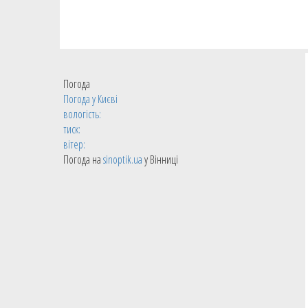
Погода
Погода у
Києві
вологість:
тиск:
вітер:
Погода на
sinoptik.ua
у Вінниці