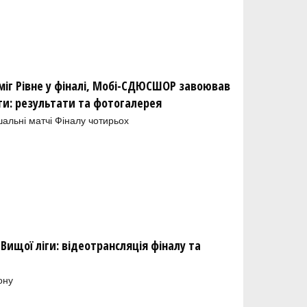
міг Рівне у фіналі, Мобі-СДЮСШОР завоював
іги: результати та фотогалерея
шальні матчі Фіналу чотирьох
Вищої ліги: відеотрансляція фіналу та
ону