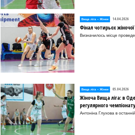
14.04.2026
Вища лiга – Жiнки
Фінал чотирьох жіночої
Визначилось місце проведе
05.04.2026
Вища лiга – Жiнки
Жіноча Вища ліга: в Оде
регулярного чемпіонат
Антоніна Глухова в останні