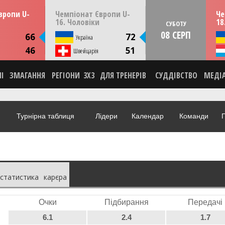
13:30
14:30
ерпня
ПʼЯТНИЦЮ
07 серпня
СУБО
вропи U-
Чемпіонат Європи U-
Че
мунія
Скоп'є, Пів. Македонія
16. Чоловіки
18
СУБОТУ
08 СЕРП
ИКА
СТАТИСТИКА
66
72
я
Україна
НА
НОВИНА
46
51
О
Швейцарія
ВІДЕО
НІ
ЗМАГАННЯ
РЕГІОНИ
3X3
ДЛЯ ТРЕНЕРІВ
СУДДІВСТВО
МЕДІ
Турнірна таблиця
Лідери
Календар
Команди
Г
статистика
карєра
Очки
Підбирання
Передачі
6.1
2.4
1.7