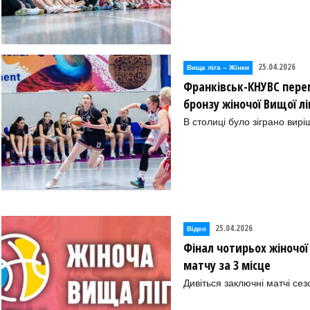
25.04.2026
Вища лiга – Жiнки
Франківськ-КНУВС пере
бронзу жіночої Вищої л
В столиці було зіграно вирі
25.04.2026
Відео
Фінал чотирьох жіночої 
матчу за 3 місце
Дивіться заключні матчі сез