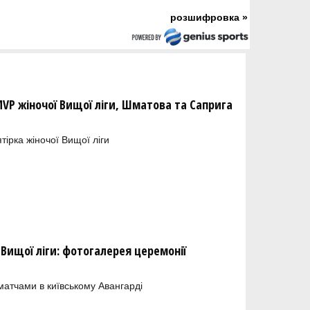
розшифровка »
MVP жіночої Вищої ліги, Шматова та Саприга
тірка жіночої Вищої ліги
 Вищої ліги: фотогалерея церемонії
атчами в київському Авангарді