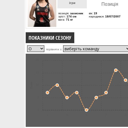
ігри
Позиція
позиція:
захисник
вік:
19
зріст:
174 см
народився:
18/07/2007
вага:
71 кг
ПОКАЗНИКИ СЕЗОНУ
порівняти з:
20
15
Очки
10
5
0
1
3
5
7
9