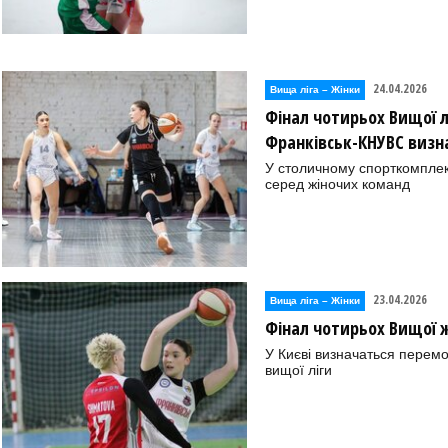
24.04.2026
Вища лiга – Жiнки
Фінал чотирьох Вищої л
Франківськ-КНУВС визн
У столичному спорткомплекс
серед жіночих команд
23.04.2026
Вища лiга – Жiнки
Фінал чотирьох Вищої жі
У Києві визначаться перем
вищої ліги