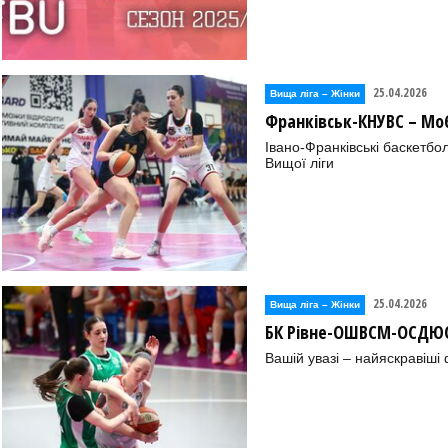
25.04.2026
Вища лiга – Жiнки
Франківськ-КНУВС – М
Івано-Франківські баскетбо
Вищої ліги
25.04.2026
Вища лiга – Жiнки
БК Рівне-ОШВСМ-ОСДЮС
Вашій увазі – найяскравіші