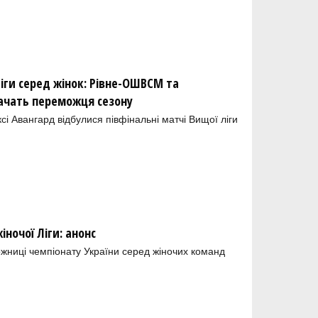
іги серед жінок: Рівне-ОШВСМ та
ачать переможця сезону
і Авангард відбулися півфінальні матчі Вищої ліги
ночої Ліги: анонс
ожниці чемпіонату України серед жіночих команд