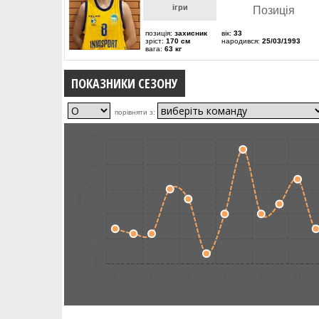
ігри
Позиція
позиція:
захисник
вік:
33
зріст:
170 см
народився:
25/03/1993
вага:
63 кг
ПОКАЗНИКИ СЕЗОНУ
порівняти з:
25
20
15
Очки
10
5
0
1
3
5
7
9
11