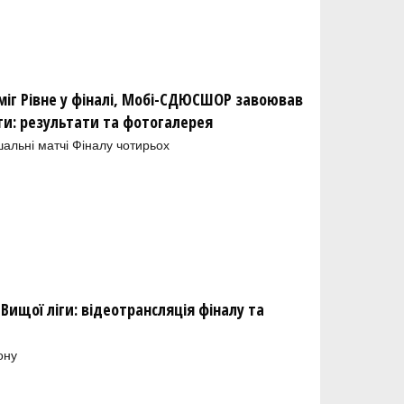
міг Рівне у фіналі, Мобі-СДЮСШОР завоював
іги: результати та фотогалерея
шальні матчі Фіналу чотирьох
Вищої ліги: відеотрансляція фіналу та
ону