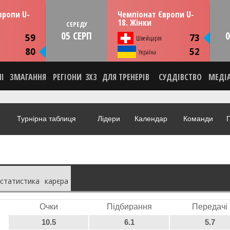
13:30
13:30
рпня
СЕРЕДУ
05 серпня
вропи U-
Чемпіонат Європи U-
мунія
Тулча, Румунія
18. Жінки
СЕРЕДУ
05 СЕРП
0
ИКА
СТАТИСТИКА
59
73
Швейцарія
НА
НОВИНА
80
52
О
Україна
ВІДЕО
НІ
ЗМАГАННЯ
РЕГІОНИ
3X3
ДЛЯ ТРЕНЕРІВ
СУДДІВСТВО
МЕДІ
Турнірна таблиця
Лідери
Календар
Команди
Г
статистика
карєра
Очки
Підбирання
Передачі
10.5
6.1
5.7