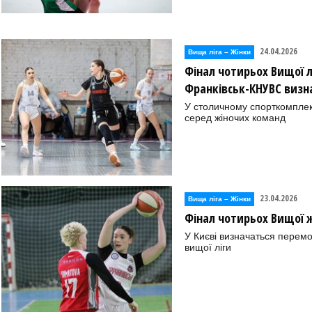
24.04.2026
Вища лiга – Жiнки
Фінал чотирьох Вищої л
Франківськ-КНУВС визн
У столичному спорткомплекс
серед жіночих команд
23.04.2026
Вища лiга – Жiнки
Фінал чотирьох Вищої жі
У Києві визначаться перем
вищої ліги