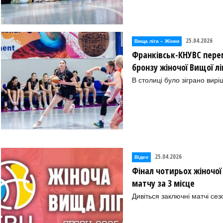
25.04.2026
Вища лiга – Жiнки
Франківськ-КНУВС пере
бронзу жіночої Вищої л
В столиці було зіграно вирі
25.04.2026
Відео
Фінал чотирьох жіночої 
матчу за 3 місце
Дивіться заключні матчі сез