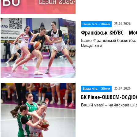
25.04.2026
Вища лiга – Жiнки
Франківськ-КНУВС – М
Івано-Франківські баскетбо
Вищої ліги
25.04.2026
Вища лiга – Жiнки
БК Рівне-ОШВСМ-ОСДЮС
Вашій увазі – найяскравіші