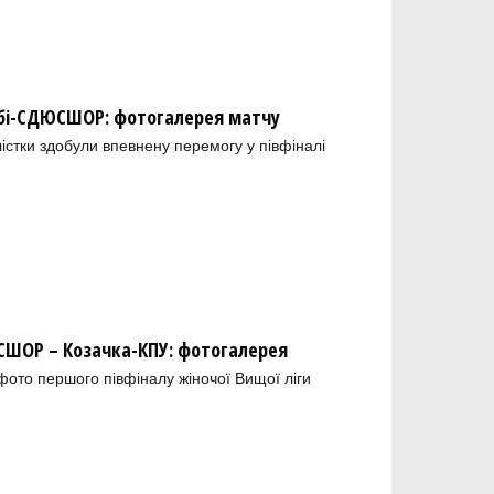
обі-СДЮСШОР: фотогалерея матчу
лістки здобули впевнену перемогу у півфіналі
ШОР – Козачка-КПУ: фотогалерея
 фото першого півфіналу жіночої Вищої ліги