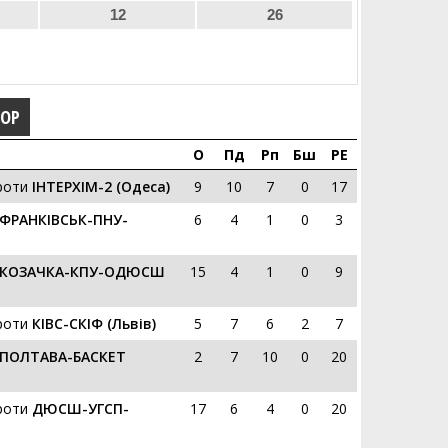
12
26
ГОР
О
Пд
Рп
Бш
РЕ
роти
ІНТЕРХІМ-2 (Одеса)
9
10
7
0
17
ФРАНКІВСЬК-ПНУ-
6
4
1
0
3
КОЗАЧКА-КПУ-ОДЮСШ
15
4
1
0
9
роти
КIВС-СКІФ (Львів)
5
7
6
2
7
ПОЛТАВА-БАСКЕТ
2
7
10
0
20
роти
ДЮСШ-УГСП-
17
6
4
0
20