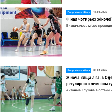
14.04.2026
Вища лiга – Жiнки
Фінал чотирьох жіночої
Визначилось місце проведе
05.04.2026
Вища лiга – Жiнки
Жіноча Вища ліга: в Оде
регулярного чемпіонат
Антоніна Глухова в останні