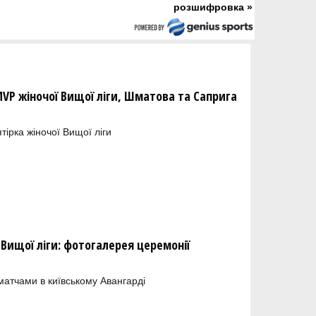
розшифровка »
MVP жіночої Вищої ліги, Шматова та Саприга
тірка жіночої Вищої ліги
 Вищої ліги: фотогалерея церемонії
атчами в київському Авангарді