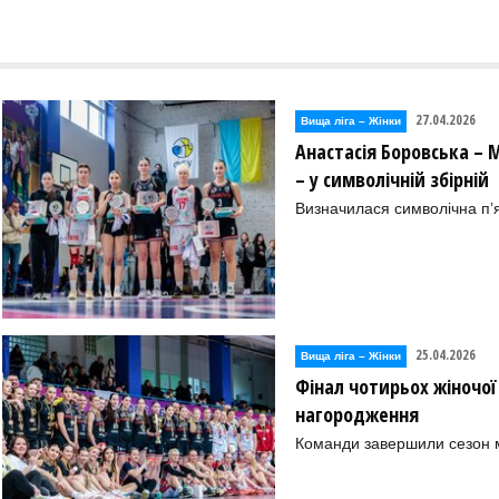
27.04.2026
Вища лiга – Жiнки
Анастасія Боровська – 
– у символічній збірній
Визначилася символічна пʼя
25.04.2026
Вища лiга – Жiнки
Фінал чотирьох жіночої
нагородження
Команди завершили сезон м