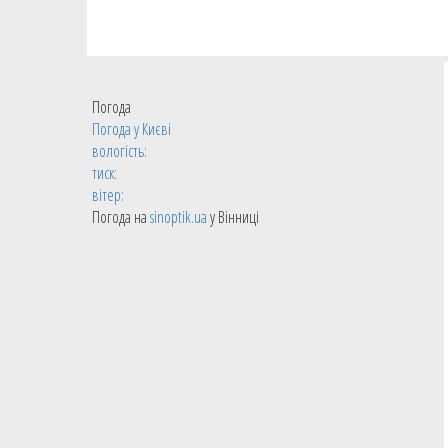
Погода
Погода у
Києві
вологість:
тиск:
вітер:
Погода на
sinoptik.ua
у Вінниці