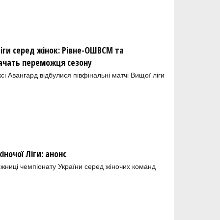
іги серед жінок: Рівне-ОШВСМ та
ачать переможця сезону
і Авангард відбулися півфінальні матчі Вищої ліги
ночої Ліги: анонс
ожниці чемпіонату України серед жіночих команд