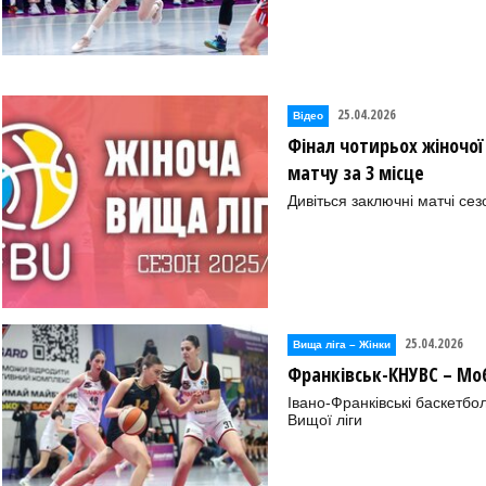
25.04.2026
Відео
Фінал чотирьох жіночої 
матчу за 3 місце
Дивіться заключні матчі сез
25.04.2026
Вища лiга – Жiнки
Франківськ-КНУВС – М
Івано-Франківські баскетбо
Вищої ліги