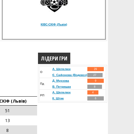
КIВС-СКІФ (Львів)
ЛІДЕРИ ГРИ
А. Шепелюк
29
О
Є. Сафонова (Водовоз)
27
Д. Мурзова
9
Пд
В. Петришак
8
А. Шепелюк
4
РП
К. Штик
6
СКІФ (Львів)
51
13
8