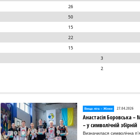
26
50
15
22
15
3
2
27.04.2026
Вища лiга – Жiнки
Анастасія Боровська – 
– у символічній збірній
Визначилася символічна пʼя