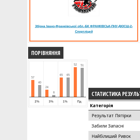
Збірна Івано-Франківської обл.-БК ФРАНКІВСЬК-ПНУ-ДЮСШ-2-
Спортліцей
ПОРІВНЯННЯ
52
51
65
65
57
40
24
СТАТИСТИКА РЕЗУЛЬ
6
2%
3%
1%
Пд
Категорія
Результат Пятірки
Забили Запасні
Найбілиший Ривок