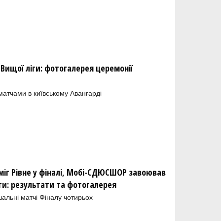
 Вищої ліги: фотогалерея церемонії
атчами в київському Авангарді
міг Рівне у фіналі, Мобі-СДЮСШОР завоював
іги: результати та фотогалерея
шальні матчі Фіналу чотирьох