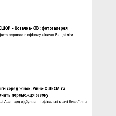
ШОР – Козачка-КПУ: фотогалерея
 фото першого півфіналу жіночої Вищої ліги
іги серед жінок: Рівне-ОШВСМ та
ачать переможця сезону
і Авангард відбулися півфінальні матчі Вищої ліги