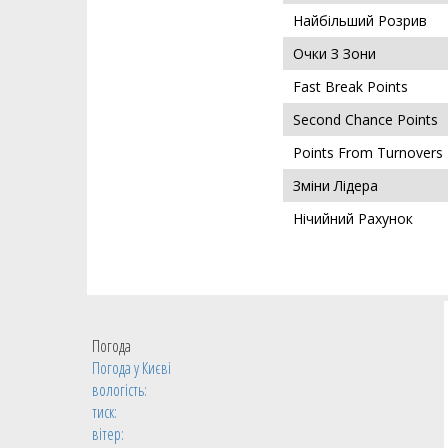
Найбільший Розрив
Очки З Зони
Fast Break Points
Second Chance Points
Points From Turnovers
Зміни Лідера
Нічийний Рахунок
Погода
Погода у
Києві
вологість:
тиск:
вітер: