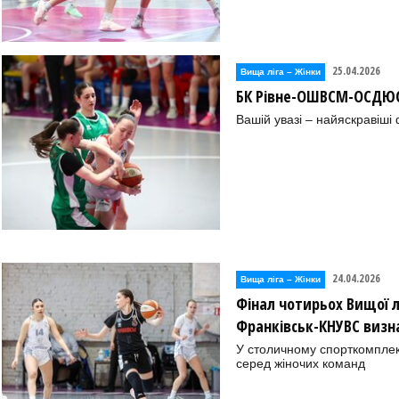
25.04.2026
Вища лiга – Жiнки
БК Рівне-ОШВСМ-ОСДЮС
Вашій увазі – найяскравіші
24.04.2026
Вища лiга – Жiнки
Фінал чотирьох Вищої л
Франківськ-КНУВС визн
У столичному спорткомплекс
серед жіночих команд