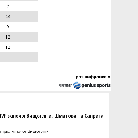
2
44
9
12
12
розшифровка »
MVP жіночої Вищої ліги, Шматова та Саприга
тірка жіночої Вищої ліги