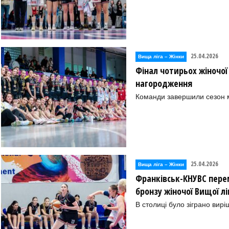
25.04.2026
Вища лiга – Жiнки
Фінал чотирьох жіночої
нагородження
Команди завершили сезон м
25.04.2026
Вища лiга – Жiнки
Франківськ-КНУВС пере
бронзу жіночої Вищої л
В столиці було зіграно вирі