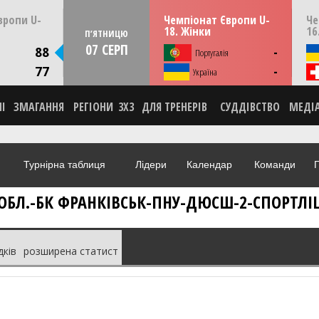
22:00
13:30
пня
ПʼЯТНИЦЮ
07 серпня
ПʼЯ
вропи U-
Чемпіонат Європи U-
Че
Македонія
Тулча, Румунія
18. Жінки
16
ПʼЯТНИЦЮ
07 СЕРП
ИКА
88
-
Португалія
НА
77
-
О
Україна
НІ
ЗМАГАННЯ
РЕГІОНИ
3X3
ДЛЯ ТРЕНЕРІВ
СУДДІВСТВО
МЕДІ
Турнірна таблиця
Лідери
Календар
Команди
Г
 ОБЛ.-БК ФРАНКІВСЬК-ПНУ-ДЮСШ-2-СПОРТЛІЦЕЙ
дків
розширена статист