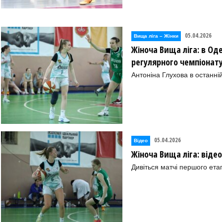
05.04.2026
Вища лiга – Жiнки
Жіноча Вища ліга: в Оде
регулярного чемпіонат
Антоніна Глухова в останні
05.04.2026
Відео
Жіноча Вища ліга: віде
Дивіться матчі першого ета