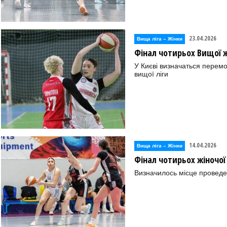
23.04.2026
Вища лiга – Жiнки
Фінал чотирьох Вищої жі
У Києві визначаться перем
вищої ліги
14.04.2026
Вища лiга – Жiнки
Фінал чотирьох жіночої
Визначилось місце проведе