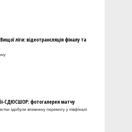
Вищої ліги: відеотрансляція фіналу та
ону
обі-СДЮСШОР: фотогалерея матчу
лістки здобули впевнену перемогу у півфіналі