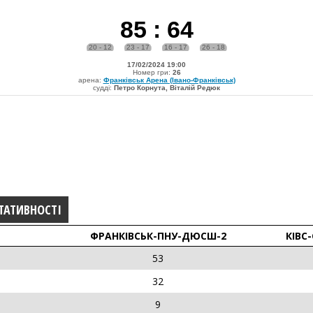
85
:
64
20 - 12
23 - 17
16 - 17
26 - 18
17/02/2024 19:00
Номер гри:
26
арена:
Франківськ Арена (Івано-Франківськ)
судді:
Петро Корнута, Віталій Редюк
ТАТИВНОСТІ
ФРАНКІВСЬК-ПНУ-ДЮСШ-2
КIВС-
53
32
9