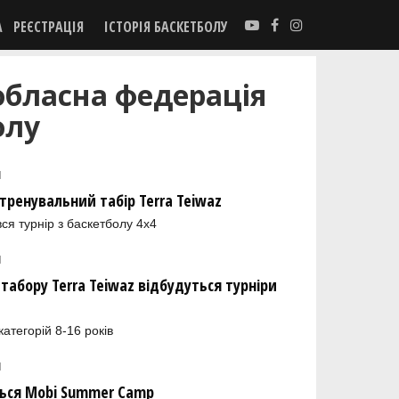
А
РЕЄСТРАЦІЯ
ІСТОРІЯ БАСКЕТБОЛУ
обласна федерація
олу
1
 тренувальний табір Terra Teiwaz
ся турнір з баскетболу 4х4
1
 табору Terra Teiwaz відбудуться турніри
атегорій 8-16 років
1
ться Mobi Summer Camp