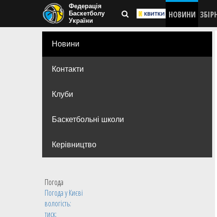
Федерація
НОВИНИ
ЗБІР
Баскетболу
України
Новини
Контакти
Клуби
Баскетбольні школи
Керівництво
Погода
Погода у
Києві
вологість:
тиск: