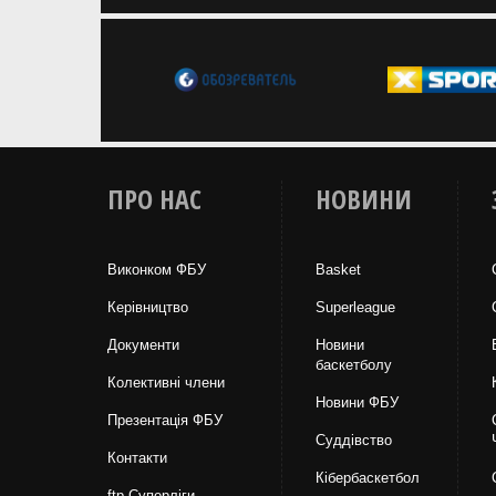
ПРО НАС
НОВИНИ
Виконком ФБУ
Basket
Керівництво
Superleague
Документи
Новини
баскетболу
Колективні члени
Новини ФБУ
Презентація ФБУ
Суддівство
Контакти
Кібербаскетбол
ftp Суперліги