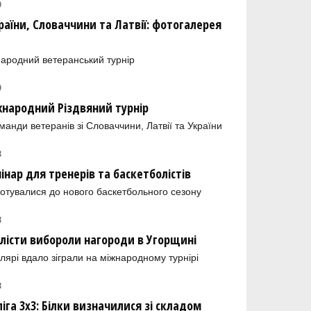
9
країни, Словаччини та Латвії: фотогалерея
народний ветеранський турнір
9
жнародний Різдвяний турнір
манди ветеранів зі Словаччини, Латвії та України
8
інар для тренерів та баскетболістів
дготувалися до нового баскетбольного сезону
8
олісти вибороли нагороди в Угорщині
олярі вдало зіграли на міжнародному турнірі
8
іга 3х3: Білки визначилися зі складом