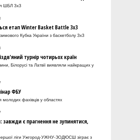
ал ШБЛ 3х3
8
ся етап Winter Basket Battle 3x3
 зимового Кубка України з баскетболу 3х3
8
іздв'яний турнір чотирьох країн
ини, Білорусі та Латвії виявляли найкращих у
7
мінар ФБУ
я молодих фахівців у областях
7
: завжди є прагнення не зупинятися,
 Першої ліги Ужгород-УЖНУ-ЗОДЮСШ зіграє з