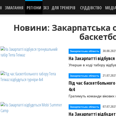
НІ
ЗМАГАННЯ
РЕГІОНИ
3X3
ДЛЯ ТРЕНЕРІВ
СУДДІВСТВО
МЕДІ
Новини: Закарпатська 
баскетб
30.08.202
Закарпатська область
На Закарпатті відбувся
Уперше в ході табору відбув
21.07.202
Закарпатська область
Під час баскетбольного
4х4
Гратимуть команди вікових к
07.07.202
Закарпатська область
На Закарпатті відбуде