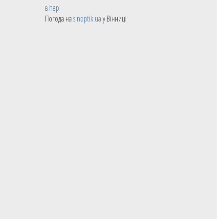
вітер:
Погода на
sinoptik.ua
у Вінниці