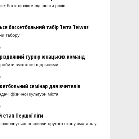
етболісти віком від шести років
1
ься баскетбольний табір Terra Teiwaz
іни табору
0
 різдвяний турнір юнацьких команд
зробити змагання щорічними
0
скетбольний семінар для вчителів
дачі фізичної культури міста
9
й етап Першої ліги
х розпочнуться поєдинки другого етапу змагань у