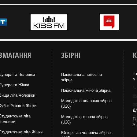
ЗМАГАННЯ
ЗБІРНІ
К
Суперліга Чоловіки
Національна чоловіча
м.
збірна
Суперліга Жінки
Національна жiноча збірна
Вища лiга Чоловіки
Молодіжна чоловіча збірна
Кубок України Жінки
(U20)
Дл
Студентська ліга
Молодіжна жіноча збірна
По
Чоловiки
(U20)
м.
Студентська ліга Жінки
Юніорська чоловіча збірна