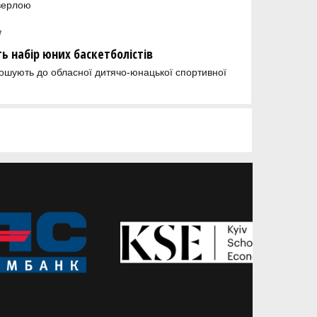
верлою
7
ь набір юних баскетболістів
рошують до обласної дитячо-юнацької спортивної