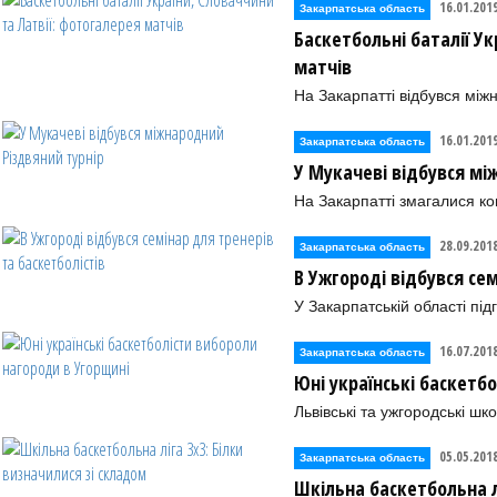
16.01.201
Закарпатська область
Баскетбольні баталії У
матчів
На Закарпатті відбувся між
16.01.201
Закарпатська область
У Мукачеві відбувся мі
На Закарпатті змагалися ко
28.09.201
Закарпатська область
В Ужгороді відбувся сем
У Закарпатській області пі
16.07.201
Закарпатська область
Юні українські баскетб
Львівські та ужгородські шк
05.05.201
Закарпатська область
Шкільна баскетбольна л