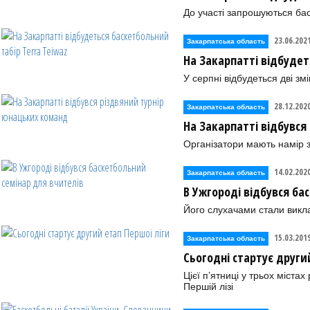
До участі запрошуються баск
23.06.202
Закарпатська область
На Закарпатті відбудет
У серпні відбудеться дві зм
28.12.202
Закарпатська область
На Закарпатті відбувся
Організатори мають намір 
14.02.202
Закарпатська область
В Ужгороді відбувся ба
Його слухачами стали викла
15.03.201
Закарпатська область
Сьогодні стартує други
Цієї п’ятниці у трьох міста
Першій лізі