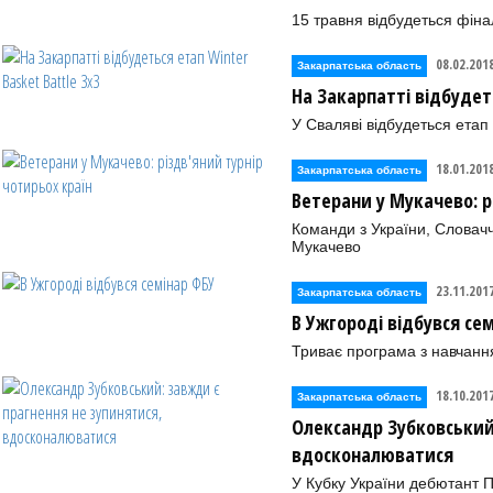
15 травня відбудеться фін
08.02.201
Закарпатська область
На Закарпатті відбудеть
У Сваляві відбудеться етап
18.01.201
Закарпатська область
Ветерани у Мукачево: р
Команди з України, Словачч
Мукачево
23.11.201
Закарпатська область
В Ужгороді відбувся се
Триває програма з навчанн
18.10.201
Закарпатська область
Олександр Зубковський
вдосконалюватися
У Кубку України дебютант