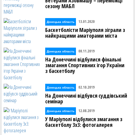
Ветерани Азовмашу – переможці
сезону МАБЛ
13.01.2020
Донецька область
Баскетболісти Маріуполя зіграли з
найкращими аматорами міста
08.11.2019
Донецька область
На Донеччині відбулися фінальні
змагання Спортивних ігор України
з баскетболу
02.10.2019
Донецька область
На Донеччині відбувся суддівський
семінар
12.08.2019
Донецька область
У Маріуполі відбулися змагання з
баскетболу 3х3: фотогалерея