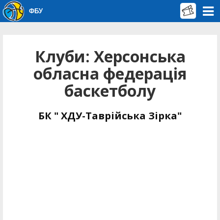
ФБУ
Клуби: Херсонська
обласна федерація
баскетболу
БК " ХДУ-Таврійська Зірка"