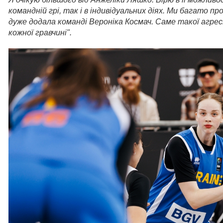
командній грі, так і в індивідуальних діях. Ми багато п
дуже додала
команді Вероніка Космач. Саме такої агресії
кожної гравчині
".