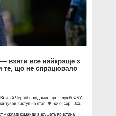
 — взяти все найкраще з
и те, що не спрацювало
3 Віталій Черній повідомив пресслужбі ФБУ
нтував виступ на етапі Жіночої серії 3х3.
ст у складі команди вирушать Кристина