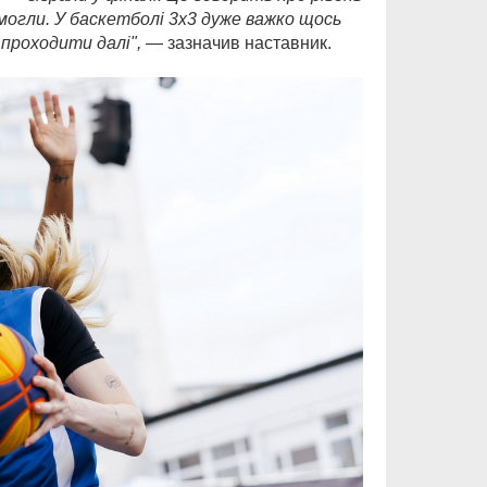
 могли. У баскетболі 3х3 дуже важко щось
 проходити далі
",
— зазначив наставник.