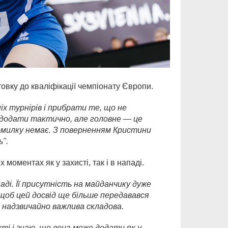
товку до кваліфікації чемпіонату Європи.
х турнірів і прибрати те, що не
 додати тактично, але головне — це
омилку немає. З поверненням Кристини
ь
".
моментах як у захисті, так і в нападі.
паді. Її присутність на майданчику дуже
щоб цей досвід ще більше передавався
е надзвичайно важлива складова
.
сті і знаю, що вона може додати як у