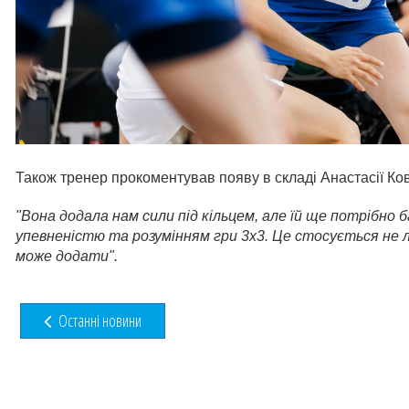
Також тренер прокоментував появу в складі Анастасії Ков
"Вона додала нам сили під кільцем, але їй ще потрібно
упевненістю та розумінням гри 3х3. Це стосується не ли
може додати
".
Останні новини