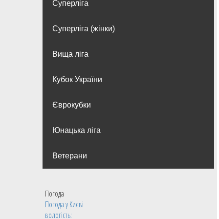
Суперліга
Суперліга (жінки)
Вища лiга
Кубок України
Єврокубки
Юнацька ліга
Ветерани
Погода
Погода у
Києві
вологість: