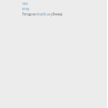
тиск:
вітер:
Погода на
sinoptik.ua
у Вінниці