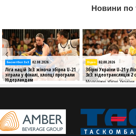
Новини по 
02.08.2026
02.08.2026
Баскетбол 3х3
Відео
Ліга націй 3х3: жіноча збірна U-21
Збірні України U-21 у Лі
зіграла у фіналі, хлопці програли
3х3: відеотрансляція 2 
Нідерландам
Молодіжні збірні України
продовжують свої виступи
Результати матчів збірних України
3х3
U-21 на третьому стопі у Лізі націй
3х3