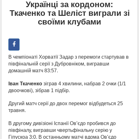
Українці за кордоном:
Ткаченко та Шеліст виграли зі
своїми клубами
В чемпіонаті Хорватії Задар з перемоги стартував в
півфінальній серії з Дубровніком, вигравши
домашній матч 83:57.
Іван Ткаченко
зіграв 4 хвилини, набрав 2 очки (1/1
двоочкові), зібрав 1 підбір.
Другий матч серії до двох перемог відбудеться 25
травня.
В другому дивізіоні Іспанії Ов’єдо пробився до
півфіналу, вигравши чвертьфінальну серію у
Гіпускоа 3:0. В останньому матчі вдома Ов’єдо