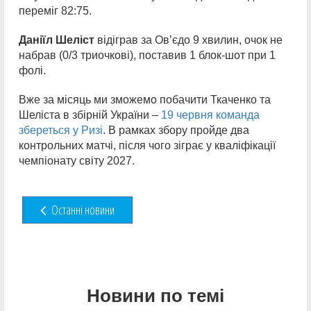
переміг 82:75.
Дан
іїл Шеліст
відіграв за Ов’єдо 9 хвилин, очок не
набрав (0/3 триочкові), поставив 1 блок-шот при 1
фолі.
Вже за місяць ми зможемо побачити Ткаченко та
Шеліста в збірній України –
19 червня команда
збереться у Ризі
. В рамках збору пройде два
контрольних матчі, після чого зіграє у кваліфікації
чемпіонату світу 2027.
Останні новини
Новини по темі