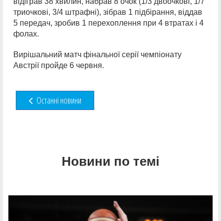
відіграв 38 хвилин, набрав 8 очок (1/3 двоочкові, 1/7
триочкові, 3/4 штрафні), зібрав 1 підбірання, віддав
5 передач, зробив 1 перехоплення при 4 втратах і 4
фолах.
Вирішальний матч фінальної серії чемпіонату
Австрії пройде 6 червня.
Останні новини
Новини по темі