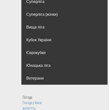
Суперліга
Суперліга (жінки)
Вища лiга
Кубок України
Єврокубки
Юнацька ліга
Ветерани
Погода
Погода у
Києві
вологість: