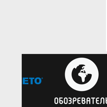
07.08.2026
Українці за кордоном
Україн
Гравець збірної України U-18
Дмитр
Євген Татунчак визначився з
кар'єр
місцем продовження кар'єри
Новач
підпи
Лідер юніорської збірної змінить
шкільну програму в США