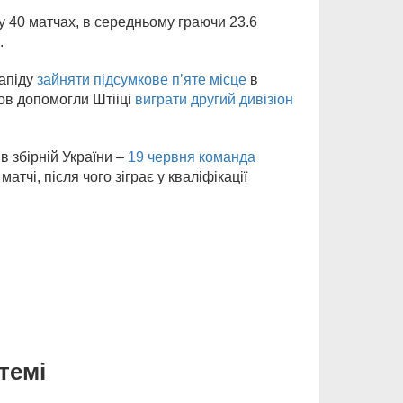
 у 40 матчах, в середньому граючи 23.6
.
апіду
зайняти підсумкове п’яте місце
в
ов допомогли Штііці
виграти другий дивізіон
 збірній України –
19 червня команда
атчі, після чого зіграє у кваліфікації
темі