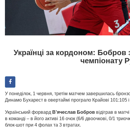
Українці за кордоном: Бобров
чемпіонату Р
У понеділок, 1 червня, третім матчем завершилась бронз
Динамо Бухарест в овертаймі програло Крайові 101:105 і
Український форвард
В'ячеслав Бобров
відіграв в матчі
в команді – в його активі 16 очок (6/6 двоочкові, 0/1 триоч
блок-шот при 4 фолах та 3 втратах.