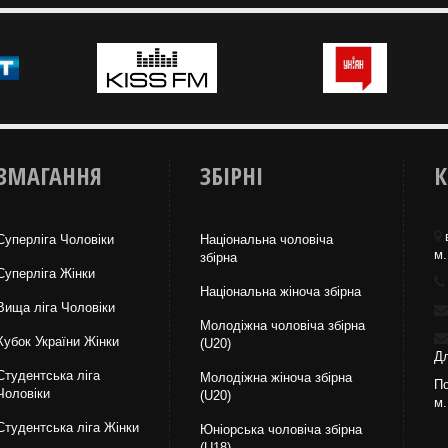
ЗМАГАННЯ
ЗБІРНІ
К
Суперліга Чоловіки
Національна чоловіча
м.
збірна
Суперліга Жінки
Національна жiноча збірна
Вища лiга Чоловіки
Молодіжна чоловіча збірна
Кубок України Жінки
(U20)
Дл
Студентська ліга
Молодіжна жіноча збірна
По
Чоловiки
(U20)
м.
Студентська ліга Жінки
Юніорська чоловіча збірна
(U18)