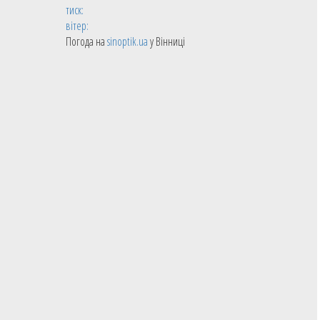
тиск:
вітер:
Погода на
sinoptik.ua
у Вінниці