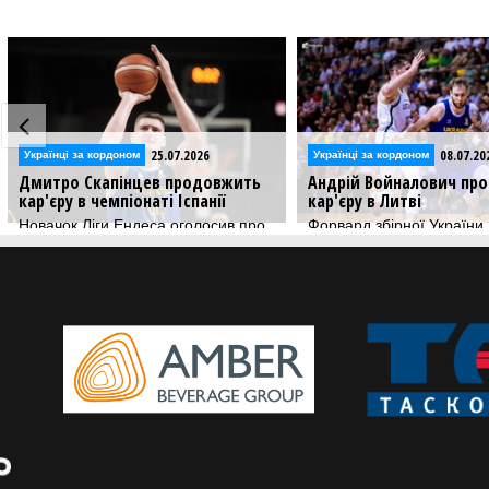
25.07.2026
08.07.2026
ці за кордоном
Українці за кордоном
о Скапінцев продовжить
Андрій Войналович продовжит
у в чемпіонаті Іспанії
кар'єру в Литві
ок Ліги Ендеса оголосив про
Форвард збірної України
сання українця
визначився з новою командою