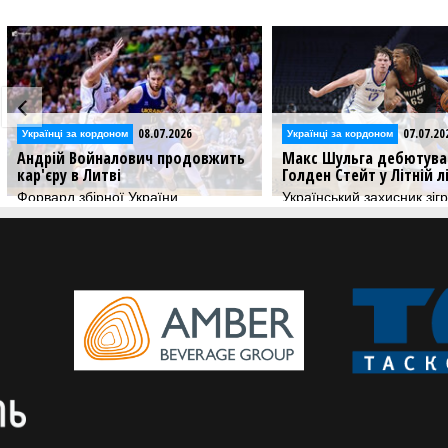
08.07.2026
07.07.2026
оном
Українці за кордоном
алович продовжить
Макс Шульга дебютував за
Г
ві
Голден Стейт у Літній лізі НБА
К
ої України
Український захисник зіграв більше
Г
 новою командою
25 хвилин в матчі проти Майамі
к
S