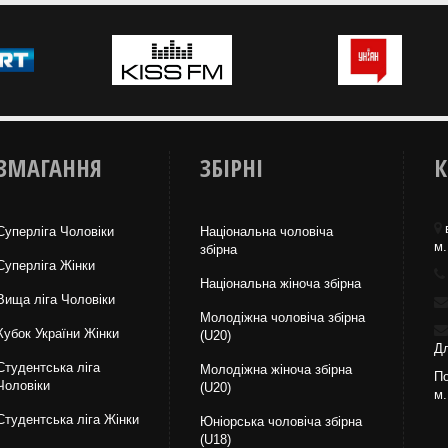
ЗМАГАННЯ
ЗБІРНІ
К
Суперліга Чоловіки
Національна чоловіча
м.
збірна
Суперліга Жінки
Національна жiноча збірна
Вища лiга Чоловіки
Молодіжна чоловіча збірна
Кубок України Жінки
(U20)
Дл
Студентська ліга
Молодіжна жіноча збірна
По
Чоловiки
(U20)
м.
Студентська ліга Жінки
Юніорська чоловіча збірна
(U18)