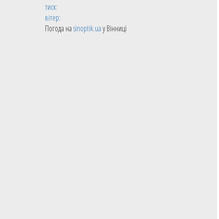
тиск:
вітер:
Погода на
sinoptik.ua
у Вінниці