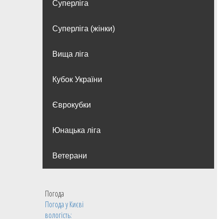
Суперліга
Суперліга (жінки)
Вища лiга
Кубок України
Єврокубки
Юнацька ліга
Ветерани
Погода
Погода у
Києві
вологість: