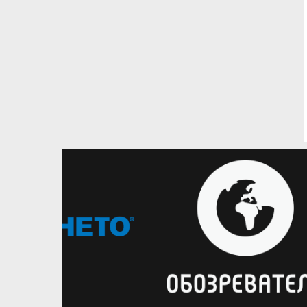
25.07.2026
Українці за кордоном
Українці за корд
Дмитро Скапінцев продовжить
Андрій Войн
кар'єру в чемпіонаті Іспанії
кар'єру в Лит
Новачок Ліги Ендеса оголосив про
Форвард збірн
підписання українця
визначився з