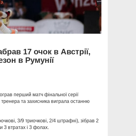
брав 17 очок в Австрії,
зон в Румунії
ограв перший матч фінальної серії
х тренера та захисника виграла останню
очкові, 3/9 триочкові, 2/4 штрафні), зібрав 2
 3 втратах і 3 фолах.