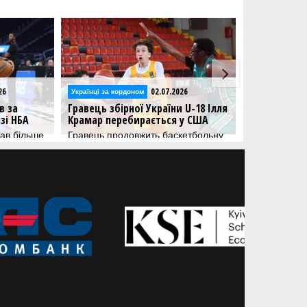
02.07.2026
24.06.2026
Українці за кордоном
Українці за кордоном
равець збірної України U-18 Ілля
Сергій Гладир став чемпіо
рамар перебирається у США
Франції
равець продовжить баскетбольну
Українець завоював титул в я
ар'єру в американській
головного тренера
outheastern Preparatory Academy