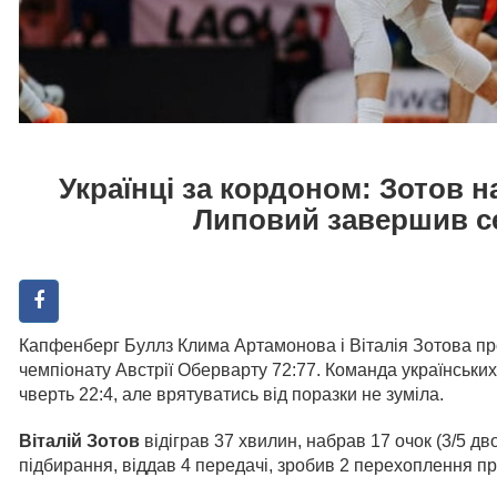
Українці за кордоном: Зотов на
Липовий завершив се
Капфенберг Буллз Клима Артамонова і Віталія Зотова пр
чемпіонату Австрії Оберварту 72:77. Команда українськи
чверть 22:4, але врятуватись від поразки не зуміла.
Віталій Зотов
відіграв 37 хвилин, набрав 17 очок (3/5 дво
підбирання, віддав 4 передачі, зробив 2 перехоплення при