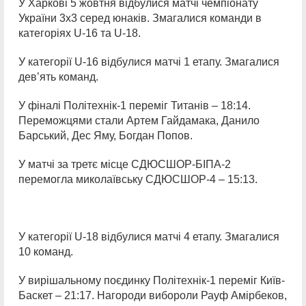
У Харкові 5 жовтня відбулися матчі чемпіонату
України 3х3 серед юнаків. Змагалися команди в
категоріях U-16 та U-18.
У категорії U-16 відбулися матчі 1 етапу. Змагалися
дев’ять команд.
У фіналі Політехнік-1 переміг Титанів – 18:14.
Переможцями стали Артем Гайдамака, Данило
Барський, Дес Яму, Богдан Попов.
У матчі за третє місце СДЮСШОР-БІПА-2
перемогла миколаївську СДЮСШОР-4 – 15:13.
У категорії U-18 відбулися матчі 4 етапу. Змагалися
10 команд.
У вирішальному поєдинку Політехнік-1 переміг Київ-
Баскет – 21:17. Нагороди вибороли Рауф Амірбеков,