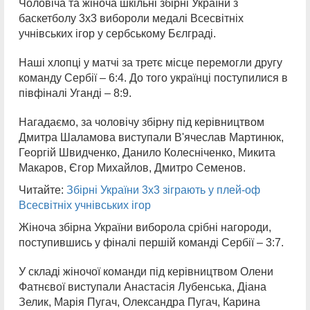
Чоловіча та жіноча шкільні збірні України з
баскетболу 3х3 вибороли медалі Всесвітніх
учнівських ігор у сербському Бєлграді.
Наші хлопці у матчі за третє місце перемогли другу
команду Сербії – 6:4. До того українці поступилися в
півфіналі Уганді – 8:9.
Нагадаємо, за чоловічу збірну під керівництвом
Дмитра Шаламова виступали В'ячеслав Мартинюк,
Георгій Швидченко, Данило Колесніченко, Микита
Макаров, Єгор Михайлов, Дмитро Семенов.
Читайте:
Збірні України 3х3 зіграють у плей-оф
Всесвітніх учнівських ігор
Жіноча збірна України виборола срібні нагороди,
поступившись у фіналі першій команді Сербії – 3:7.
У складі жіночої команди під керівництвом Олени
Фатнєвої виступали Анастасія Лубенська, Діана
Зелик, Марія Пугач, Олександра Пугач, Карина