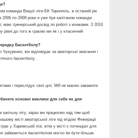
ди?
м команди Вищої ліги БК Тернопіль, в останній рік
з 2006 по 2009 роки я уже був капітаном команди
і; маю тренерський досвід по роботі з юнаками. З 2010
 рівні до того ж граємо ми як і у класичний
середку Баскетболу?
Чукуренко, він відповідає за аматорські змагання і
итячого баскетболу.
?
тами і переслідує свої цілі. МИ не маємо заважити
 бачите основні виклики для себе як для
ти шкільну лігу, зараз ми працюємо над тим щоб
нашому місті аматорської ліги під егідою Фежерації
ає у Харківській лізі, втім у місті є потенціал для
які займаються баскетболом могло би бути більше.