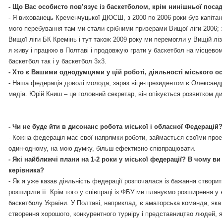
-
Що Вас особисто пов’язує із баскетболом, крім нинішньої поса
-
Я вихованець Кременчуцької ДЮСШ, з 2000 по 2006 роки був капітано
мого перебування там ми стали срібними призерами Вищої ліги 2006; 
Вищої ліги БК Кремінь і тут також 2009 року ми перемогли у Вищій ліз
я живу і працюю в Полтаві і продовжую грати у баскетбол на місцевому
баскетбол так і у баскетбол 3х3.
-
Хто є Вашими однодумцями у цій роботі, діяльності міського о
-
Наша федерація доволі молода, зараз віце-президентом є Олександр 
медіа. Юрій Книш – це головний секретар, він опікується розвитком д
-
Чи не буде йти в дисонанс робота міської і обласної Федерацій
-
Кожна федерація має свої напрямки роботи, займається своїми проек
один-одному, на мою думку, більш ефективно співпрацювати.
-
Які найближчі плани на 1-2 роки у міської федерації? В чому ви
керівника?
-
Як я уже казав діяльність федерації розпочалася із бажання створи
розширити її. Крім того у співпраці із ФБУ ми плануємо розширення у 
баскетболу України. У Полтаві, наприклад, є аматорська команда, яка гр
створення хорошого, конкурентного турніру і представництво людей, 