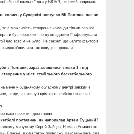
шої збірної шкільної діги у ВЮБЛ, окремий напрямок –
в, колись у Суперлізі виступав БК Полтава, але не
, то є можливість створення команди тільки першої
уперліги був коротким і не дуже вдалим її сформували
той час зовсім не було. Не секрет, що багато факторів
 швидко з’явилися так швидко і пропали.
би з Полтави, зараз залишився тільки 1 і під
 створення у місті стабільного баскетбольного
к на мене у будь-якому обласному центрі завжди є
ас, люди, кошти ну і крім того необхідні знання і
о?
про наші проекти і досягнення.
аскетболі полтавчан, як наприклад Артем Буцький?
едалекому минулому Сергій Зайцев, Романа Романенко
ими. Власне, я сам також проводжу майстер-класи для