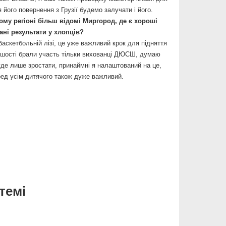
його повернення з Грузії будемо залучати і його.
ому регіоні більш відомі Миргород, де є хороші
гані результати у хлопців?
аскетбольній лізі, це уже важливий крок для підняття
ершості брали участь тільки вихованці ДЮСШ, думаю
 буде лише зростати, принаймні я налаштований на це,
ред усім дитячого також дуже важливий.
темі