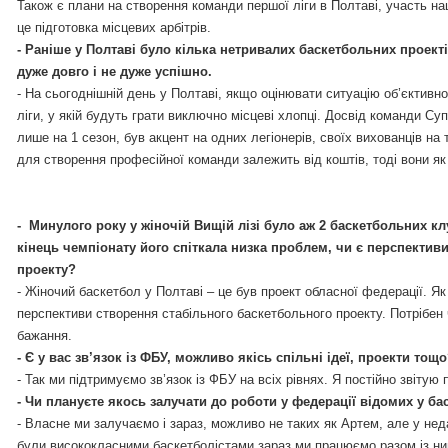
Також є плани на створення команди першої ліги в Полтаві, участь на
це підготовка місцевих арбітрів.
-
Раніше у Полтаві було кілька нетривалих баскетбольних проекті
дуже довго і не дуже успішно.
-
На сьогоднішній день у Полтаві, якщо оцінювати ситуацію об’єктивно
ліги, у якій будуть грати виключно місцеві хлопці. Досвід команди С
лише на 1 сезон, був акцент на одних легіонерів, своїх вихованців на 
для створення професійної команди залежить від коштів, тоді вони як
-
Минулого року у жіночій Вищій лізі було аж 2 баскетбольних клу
кінець чемпіонату його спіткала низка проблем, чи є перспективи
проекту?
-
Жіночий баскетбол у Полтаві – це був проект обласної федерації. Я
перспективи створення стабільного баскетбольного проекту. Потрібен ч
бажання.
-
 Є
у вас зв’язок із ФБУ, можливо якісь спільні ідеї, проекти тощ
-
Так ми підтримуємо зв’язок із ФБУ на всіх рівнях. Я постійно звітую 
-
Чи плануєте якось залучати до роботи у федерації відомих у б
-
Власне ми залучаємо і зараз, можливо не таких як Артем, але у н
були висококласними баскетболістами зараз ми працюємо разом із н