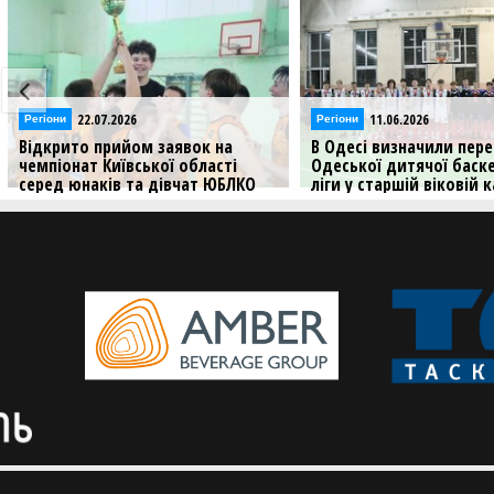
22.07.2026
11.06.2026
Регіони
Регіони
Відкрито прийом заявок на
В Одесі визначили пер
чемпіонат Київської області
Одеської дитячої баск
серед юнаків та дівчат ЮБЛКО
ліги у старшій віковій к
сезону 2026/27
Медальні матчі вийшли
найкращими в сезоні
Офіційний старт чемпіонату
запланований на 12 вересня