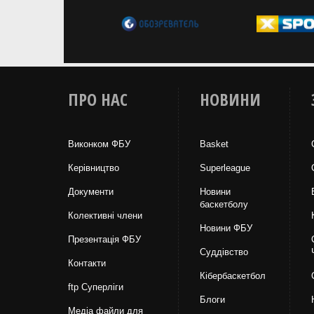
ПРО НАС
НОВИНИ
Виконком ФБУ
Basket
Керівництво
Superleague
Документи
Новини
баскетболу
Колективні члени
Новини ФБУ
Презентація ФБУ
Суддівство
Контакти
Кібербаскетбол
ftp Суперліги
Блоги
Медіа файли для