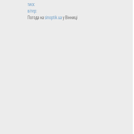
тиск:
вітер:
Погода на
sinoptik.ua
у Вінниці