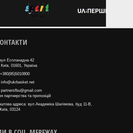
ОНТАКТИ
вул Еспланадна 42
 Київ, 01601, Україна
+380(95)5010800
info@ukrbasket.net
partnersfbu@gmail.com
я партнерства та пропозіцій
штова адреса: вул.Академіка Шалімова, буд 11-В,
Київ, 03124
И В СОЦ. МЕРЕЖАХ