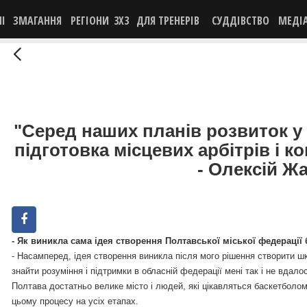
НІ
ЗМАГАННЯ
РЕГІОНИ
3X3
ДЛЯ ТРЕНЕРІВ
СУДДІВСТВО
МЕДІ
"Серед наших планів розвиток у 
підготовка місцевих арбітрів і к
- Олексій Ж
- Як виникла сама ідея створення Полтавської міської федерації
-
Насамперед, ідея створення виникла після мого рішення створити шкі
знайти розуміння і підтримки в обласній федерації мені так і не вдал
Полтава достатньо велике місто і людей, які цікавляться баскетболо
цьому процесу на усіх етапах.