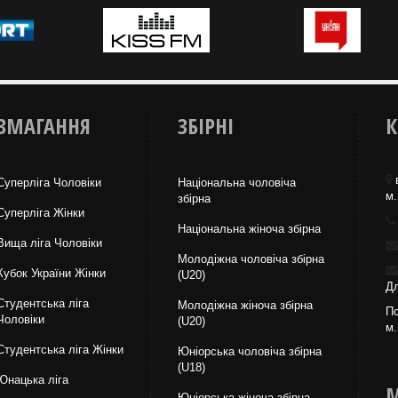
ЗМАГАННЯ
ЗБІРНІ
К
Суперліга Чоловіки
Національна чоловіча
м.
збірна
Суперліга Жінки
Національна жiноча збірна
Вища лiга Чоловіки
Молодіжна чоловіча збірна
Кубок України Жінки
(U20)
Дл
Студентська ліга
Молодіжна жіноча збірна
По
Чоловiки
(U20)
м.
Студентська ліга Жінки
Юніорська чоловіча збірна
(U18)
Юнацька ліга
М
Юніорська жіноча збірна