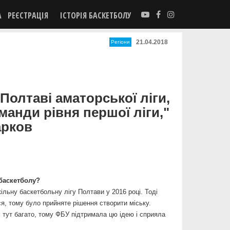
А
РЕЄСТРАЦІЯ
ІСТОРІЯ БАСКЕТБОЛУ
21.04.2018
Регіони
Полтаві аматорської ліги,
оманди рівня першої ліги,"
арков
 баскетболу?
льну баскетбольну лігу Полтави у 2016 році. Тоді
ося, тому було прийняте рішення створити міську.
м тут багато, тому ФБУ підтримала цю ідею і сприяла