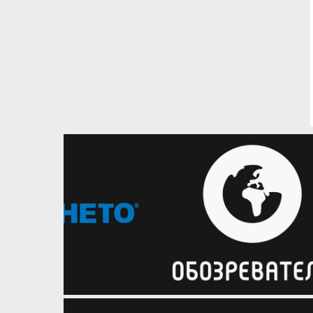
27.07.2026
Регіони
Харківські Соколи провели
зустріч з міським головою
Харкова
Керівництво харківського клубу
зустрілось з Ігорем Тереховим