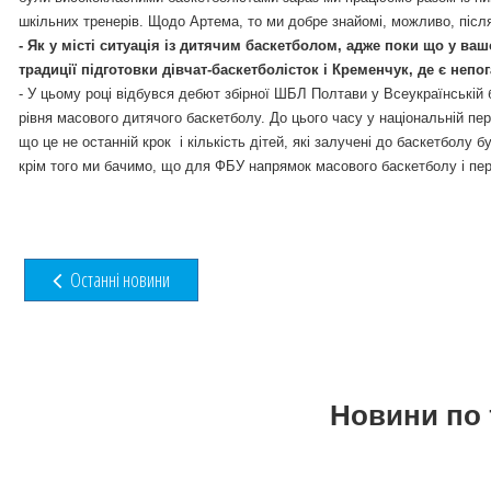
шкільних тренерів. Щодо Артема, то ми добре знайомі, можливо, після 
-
Як у місті ситуація із дитячим баскетболом, адже поки що у ваш
традиції підготовки дівчат-баскетболісток і Кременчук, де є непо
-
У цьому році відбувся дебют збірної ШБЛ Полтави у Всеукраїнській б
рівня масового дитячого баскетболу. До цього часу у національній п
що це не останній крок і кількість дітей, які залучені до баскетболу
крім того ми бачимо, що для ФБУ напрямок масового баскетболу і пе
Останні новини
Новини по 