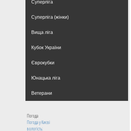
Суперліга
Суперліга (жінки)
Вища лiга
Кубок України
Єврокубки
Юнацька ліга
Ветерани
Погода
Погода у
Києві
вологість: