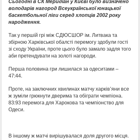
Сьогодні в СК Меридіан у Києві було визначено
володарів нагород Всеукраїнської юнацької
баскетбольної ліги серед хлопців 2002 року
народження.
Так у першій грі між СДЮСШОР ім. Литвака та
збірною Харківської обалсті перемогу здобули гості
зі сходу України, проте цього було замало задля того
аби претендувати на золоті нагороди.
Перша половина гри лишилася за одеситами –
47:44.
Проте, на заключних хвилинах матчу харків’яни все
ж зуміли грюкнути дверима та обіграти чемпіона.
83:93 перемога для Харокова та чемпіонство для
Одеси.
В іншому ж матчі вирішувалася доля другого місця.