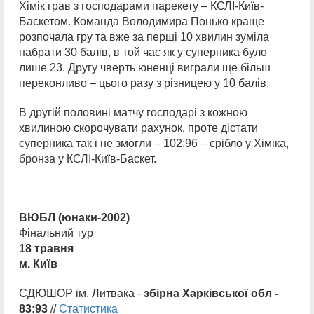
Хімік грав з господарами парекету – КСЛІ-Київ-
Баскетом. Команда Володимира Понько краще
розпочала гру та вже за перші 10 хвилин зуміла
набрати 30 балів, в той час як у суперника було
лише 23. Другу чверть юненці виграли ще більш
переконливо – цього разу з різницею у 10 балів.
В другій половині матчу господарі з кожною
хвилиною скорочувати рахунок, проте дістати
суперника так і не змогли – 102:96 – срібло у Хіміка,
бронза у КСЛІ-Київ-Баскет.
ВЮБЛ (юнаки-2002)
Фінальний тур
18 травня
м. Київ
СДЮШОР ім. Литвака -
збірна Харківської обл -
83:93
//
Статистика