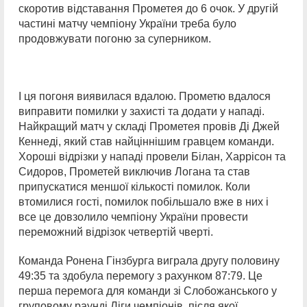
скоротив відставання Прометея до 6 очок. У другій
частині матчу чемпіону України треба було
продовжувати погоню за суперником.
І ця погоня виявилася вдалою. Прометю вдалося
виправити помилки у захисті та додати у нападі.
Найкращий матч у складі Прометея провів Ді Джей
Кеннеді, який став найціннішим гравцем команди.
Хороші відрізки у нападі провели Білан, Харрісон та
Сидоров, Прометей виключив Логана та став
припускатися меншої кількості помилок. Коли
втомилися гості, помилок побільшало вже в них і
все це довзолило чемпіону України провести
переможний відрізок четвертій чверті.
Команда Ронена Гінзбурга виграла другу половину
49:35 та здобула перемогу з рахунком 87:79. Це
перша перемога для команди зі Слобожанського у
груповому раунді Ліги чемпіонів, після якої