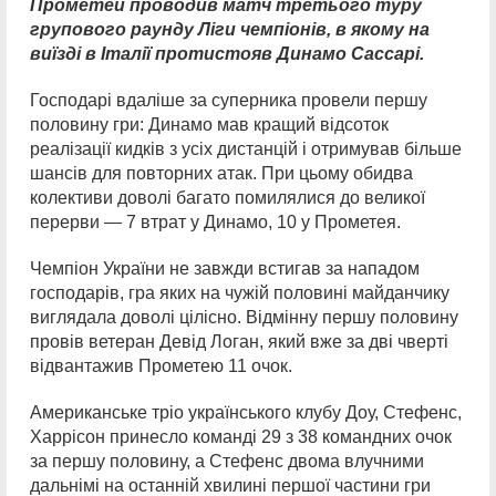
Прометей проводив матч третього туру
групового раунду Ліги чемпіонів, в якому на
виїзді в Італії протистояв Динамо Сассарі.
Господарі вдаліше за суперника провели першу
половину гри: Динамо мав кращий відсоток
реалізації кидків з усіх дистанцій і отримував більше
шансів для повторних атак. При цьому обидва
колективи доволі багато помилялися до великої
перерви — 7 втрат у Динамо, 10 у Прометея.
Чемпіон України не завжди встигав за нападом
господарів, гра яких на чужій половині майданчику
виглядала доволі цілісно. Відмінну першу половину
провів ветеран Девід Логан, який вже за дві чверті
відвантажив Прометею 11 очок.
Американське тріо українського клубу Доу, Стефенс,
Харрісон принесло команді 29 з 38 командних очок
за першу половину, а Стефенс двома влучними
дальнімі на останній хвилині першої частини гри