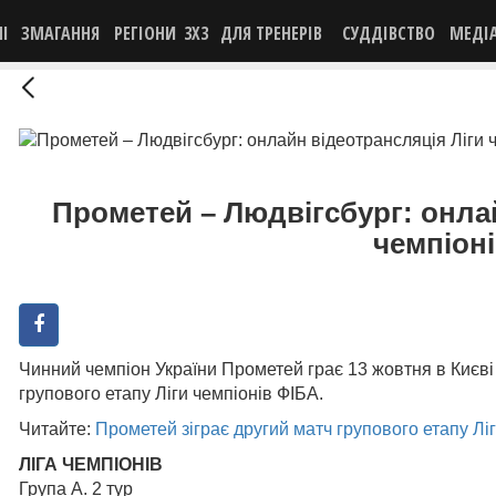
НІ
ЗМАГАННЯ
РЕГІОНИ
3X3
ДЛЯ ТРЕНЕРІВ
СУДДІВСТВО
МЕДІ
Прометей – Людвігсбург: онлай
чемпіон
Чинний чемпіон України Прометей грає 13 жовтня в Києві
групового етапу Ліги чемпіонів ФІБА.
Читайте:
Прометей зіграє другий матч групового етапу Лі
ЛІГА ЧЕМПІОНІВ
Група А. 2 тур