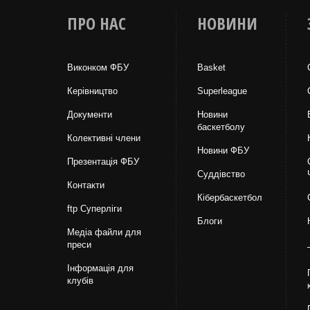
ПРО НАС
НОВИНИ
Виконком ФБУ
Basket
Керівництво
Superleague
Документи
Новини
баскетболу
Колективні члени
Новини ФБУ
Презентація ФБУ
Суддівство
Контакти
Кібербаскетбол
ftp Суперліги
Блоги
Медіа файли для
преси
Інформація для
клубів