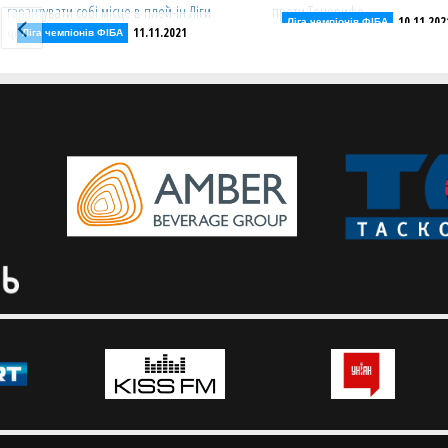
10.11.202
Ліга чемпіонів ФІБА
11.11.2021
Ліга чемпіонів ФІБА
Прометей не втримав п
Прометей у наступному матчі
матчі проти Тенерифе
може гарантувати собі місце в
Чемпіон України зазнав 
плей-ін Ліги чемпіонів
виїзному матчі Ліги чемпі
Чемпіон України 8 грудня зіграє
вдома проти Динамо Сассарі