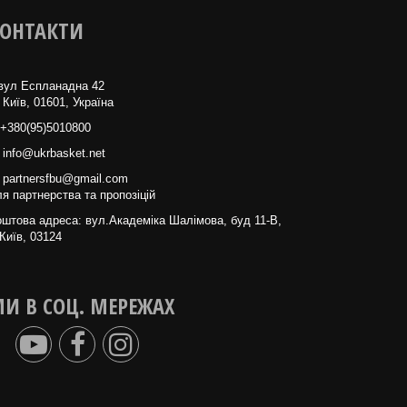
ОНТАКТИ
вул Еспланадна 42
 Київ, 01601, Україна
+380(95)5010800
info@ukrbasket.net
partnersfbu@gmail.com
я партнерства та пропозіцій
штова адреса: вул.Академіка Шалімова, буд 11-В,
Київ, 03124
И В СОЦ. МЕРЕЖАХ