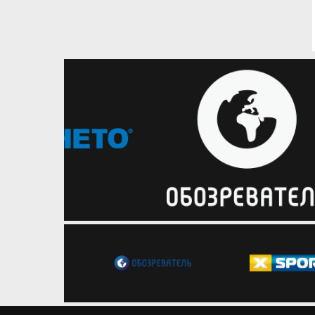
16.11.2021
Ліга чемпіонів ФІБА
Суперники українських клубів у
єврокубках: виграв лише
Тенерифе
Як зіграли суперники українських
клубів на цьому тижні у внутрішніх
змаганнях