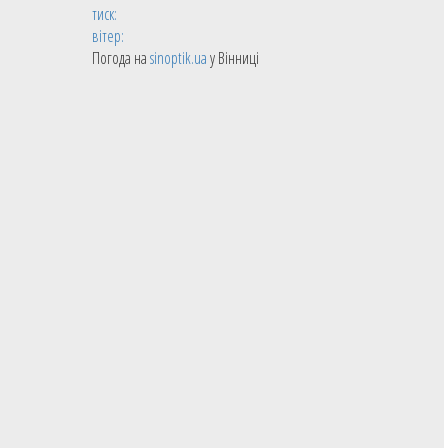
тиск:
вітер:
Погода на
sinoptik.ua
у Вінниці