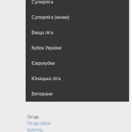
Суперліга
Суперліга (жінки)
Вища лiга
Кубок України
Єврокубки
Юнацька ліга
Ветерани
Погода
Погода у
Києві
вологість: