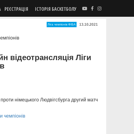
А
РЕЄСТРАЦІЯ
ІСТОРІЯ БАСКЕТБОЛУ
13.10.2021
Ліга чемпіонів ФІБА
н відеотрансляція Ліги
ів
 проти німецького Людвігсбурга другий матч
ги чемпіонів