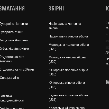
ЗМАГАННЯ
ЗБІРНІ
К
Суперліга Чоловіки
Національна чоловіча
м.
збірна
Суперліга Жінки
Національна жiноча збірна
Вища лiга Чоловіки
Молодіжна чоловіча збірна
Кубок України Жінки
(U20)
Дл
Студентська ліга
Молодіжна жіноча збірна
По
Чоловiки
(U20)
м.
Студентська ліга Жінки
Юніорська чоловіча збірна
(U18)
Юнацька ліга
М
Юніорська жіноча збірна
(U18)
Кадетська чоловіча збірна
Політика
(U16)
конфіденційності
Кадетська жіноча збірна
Публічна оферта