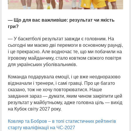
— Що для вас важливіше: результат чи якість
гри?
— У баскетболі результат завжди є головним. На
сьогодні ми маємо дві перемоги в основному раунді,
і це прекрасно. Але водночас те, що ми побачили на
ігровому майданчику, стало ковтком свіжого повітря
для українських уболівальників.
Команда подарувала емоції, і це вже неодноразово
відзначали і тренери, і самі гравці. Про це багато
сказано, тож не хочу повторюватися. Наше
завдання зараз — думати, яким чином закріпити цей
результат у майбутньому, адже головна ціль — вихід
на Кубок світу 2027 року.
Ковляр та Бобров – в топі статистичних рейтингів
старту кваліфікації на ЧС-2027