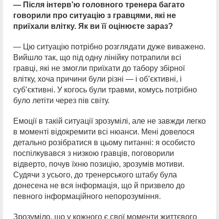
— Після інтерв’ю головного тренера багато
говорили про ситуацію з гравцями, які не
приїхали влітку. Як ви її оцінюєте зараз?
— Цю ситуацію потрібно розглядати дуже виважено.
Вийшло так, що під одну лінійку потрапили всі
гравці, які не змогли приїхати до табору збірної
влітку, хоча причини були різні — і об’єктивні, і
суб’єктивні. У когось були травми, комусь потрібно
було летіти через пів світу.
Емоції в такій ситуації зрозумілі, але не завжди легко
в моменті відокремити всі нюанси. Мені довелося
детально розібратися в цьому питанні: я особисто
поспілкувався з низкою гравців, поговорили
відверто, почув їхню позицію, зрозумів мотиви.
Судячи з усього, до тренерського штабу була
донесена не вся інформація, що й призвело до
певного інформаційного непорозуміння.
Зрозуміло, що у кожного є свої моменти життєвого