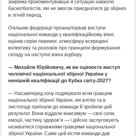
зокрема прокоментувавши й ситуацію навколо
баскетболістів, які не змогли приєднатися до збірної
в літній період.
Очільник федерації проаналізував виступи
національної команди у кваліфікаційному вікні,
оцінив серію перемог, атмосферу всередині
колективу та розповів про принципи формування
складу на наступні вікна відбору.
— Михайле Юрійовичу, як ви оцінюєте виступ
чоловічої національної збірної України у
нинішній кваліфікації до Кубка світу-2027?
— Насамперед хочу подякувати всім гравцям
національної збірної України, які влітку та в
листопаді приїхали до команди й зробили цей
результат. Вони віддали максимум — свої сили,
емоції, частину здоров’я — і дійсно заслуговують
називатися справжніми гравцями національної
збірної України. Саме цей кістяк команди дав