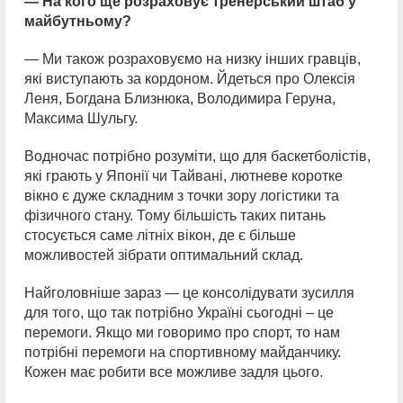
— На кого ще розраховує тренерський штаб у
майбутньому?
— Ми також розраховуємо на низку інших гравців,
які виступають за кордоном. Йдеться про Олексія
Леня, Богдана Близнюка, Володимира Геруна,
Максима Шульгу.
Водночас потрібно розуміти, що для баскетболістів,
які грають у Японії чи Тайвані, лютневе коротке
вікно є дуже складним з точки зору логістики та
фізичного стану. Тому більшість таких питань
стосується саме літніх вікон, де є більше
можливостей зібрати оптимальний склад.
Найголовніше зараз — це консолідувати зусилля
для того, що так потрібно Україні сьогодні – це
перемоги. Якщо ми говоримо про спорт, то нам
потрібні перемоги на спортивному майданчику.
Кожен має робити все можливе задля цього.