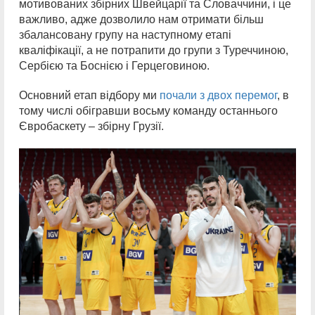
мотивованих збірних Швейцарії та Словаччини, і це
важливо, адже дозволило нам отримати більш
збалансовану групу на наступному етапі
кваліфікації, а не потрапити до групи з Туреччиною,
Сербією та Боснією і Герцеговиною.
Основний етап відбору ми
почали з двох перемог
, в
тому числі обігравши восьму команду останнього
Євробаскету – збірну Грузії.