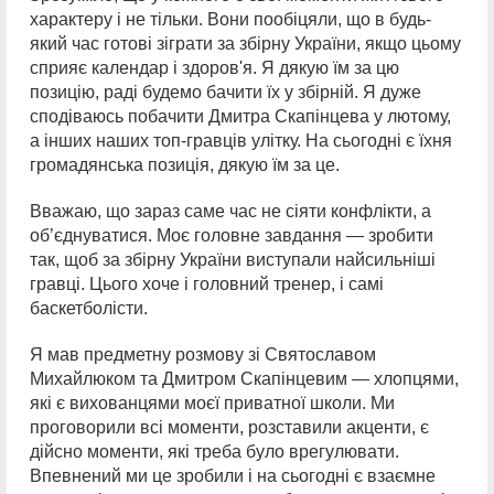
характеру і не тільки. Вони пообіцяли, що в будь-
який час готові зіграти за збірну України, якщо цьому
сприяє календар і здоров'я. Я дякую їм за цю
позицію, раді будемо бачити їх у збірній. Я дуже
сподіваюсь побачити Дмитра Скапінцева у лютому,
а інших наших топ-гравців улітку. На сьогодні є їхня
громадянська позиція, дякую їм за це.
Вважаю, що зараз саме час не сіяти конфлікти, а
об’єднуватися. Моє головне завдання — зробити
так, щоб за збірну України виступали найсильніші
гравці. Цього хоче і головний тренер, і самі
баскетболісти.
Я мав предметну розмову зі Святославом
Михайлюком та Дмитром Скапінцевим — хлопцями,
які є вихованцями моєї приватної школи. Ми
проговорили всі моменти, розставили акценти, є
дійсно моменти, які треба було врегулювати.
Впевнений ми це зробили і на сьогодні є взаємне