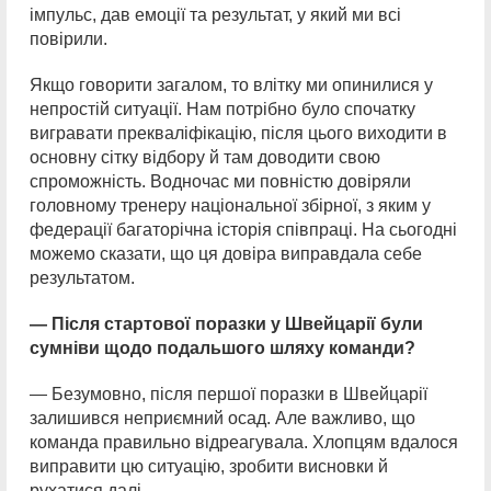
імпульс, дав емоції та результат, у який ми всі
повірили.
Якщо говорити загалом, то влітку ми опинилися у
непростій ситуації. Нам потрібно було спочатку
вигравати прекваліфікацію, після цього виходити в
основну сітку відбору й там доводити свою
спроможність. Водночас ми повністю довіряли
головному тренеру національної збірної, з яким у
федерації багаторічна історія співпраці. На сьогодні
можемо сказати, що ця довіра виправдала себе
результатом.
— Після стартової поразки у Швейцарії були
сумніви щодо подальшого шляху команди?
— Безумовно, після першої поразки в Швейцарії
залишився неприємний осад. Але важливо, що
команда правильно відреагувала. Хлопцям вдалося
виправити цю ситуацію, зробити висновки й
рухатися далі.