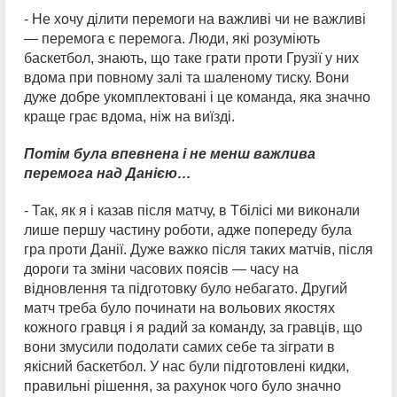
- Не хочу ділити перемоги на важливі чи не важливі
— перемога є перемога. Люди, які розуміють
баскетбол, знають, що таке грати проти Грузії у них
вдома при повному залі та шаленому тиску. Вони
дуже добре укомплектовані і це команда, яка значно
краще грає вдома, ніж на виїзді.
Потім була впевнена і не менш важлива
перемога над Данією…
- Так, як я і казав після матчу, в Тбілісі ми виконали
лише першу частину роботи, адже попереду була
гра проти Данії. Дуже важко після таких матчів, після
дороги та зміни часових поясів — часу на
відновлення та підготовку було небагато. Другий
матч треба було починати на вольових якостях
кожного гравця і я радий за команду, за гравців, що
вони змусили подолати самих себе та зіграти в
якісний баскетбол. У нас були підготовлені кидки,
правильні рішення, за рахунок чого було значно