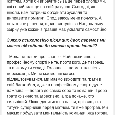
життям. Хотів би вибачитись за це перед хлопцями,
які сприйняли це на свій рахунок. Сьогодні, як
ніколи, нам потрібно об’єднати зусилля та
виправити помилки. Сподіваюсь мене почують. А
остаточне рішення, щодо виступів за Національну
збірну уже кожен з гравців має ухвалити самостійно.
З якою психологією після цих двох перемог ми
маємо підходити до матчів проти Іспанії?
- Мова не тільки про Іспанію. Найважливіше в
професійному спорті не те, проти кого, де ти граєш
та в якому ти складі. Головне — це ментальність
переможця. Ми не маємо під когось
підлаштовуватися, ми маємо виходити та грати в
свій баскетбол, адже в професійному спорті дуже
важлива — повага до самих себе та команди. Треба
грати фізично та агресивно, а гра покаже, хто
сильніший. Якщо дивитися на назви, прізвища та
титули суперників перед матчем, ти вже програв. Ми
маємо побудувати ментальність команди, яка готова