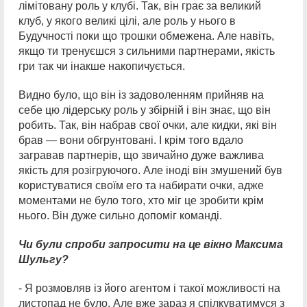
лімітовану роль у клубі. Так, він грає за великий
клуб, у якого великі цілі, але роль у нього в
Будучності поки що трошки обмежена. Але навіть,
якщо ти тренуєшся з сильними партнерами, якість
гри так чи інакше накопичується.
Видно було, що він із задоволенням прийняв на
себе цю лідерську роль у збірній і він знає, що він
робить. Так, він набрав свої очки, але кидки, які він
брав — вони обгрунтовані. І крім того вдало
загравав партнерів, що звичайно дуже важлива
якість для розігруючого. Але іноді він змушений був
користуватися своїм его та набирати очки, адже
моментами не було того, хто міг це зробити крім
нього. Він дуже сильно допоміг команді.
Чи були спроби запросити на це вікно Максима
Шульгу?
- Я розмовляв із його агентом і такої можливості на
листопад не було. Але вже зараз я спілкуватимуся з