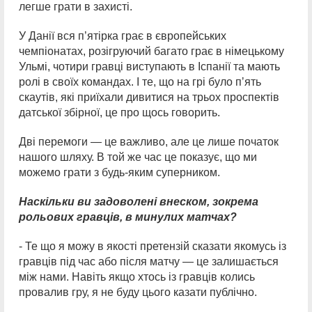
легше грати в захисті.
У Данії вся п’ятірка грає в європейських
чемпіонатах, розігруючий багато грає в німецькому
Ульмі, чотири гравці виступають в Іспанії та мають
ролі в своїх командах. І те, що на грі було пʼять
скаутів, які приїхали дивитися на трьох проспектів
датської збірної, це про щось говорить.
Дві перемоги — це важливо, але це лише початок
нашого шляху. В той же час це показує, що ми
можемо грати з будь-яким суперником.
Наскільки ви задоволені внеском, зокрема
рольових гравців, в минулих матчах?
- Те що я можу в якості претензій сказати якомусь із
гравців під час або після матчу — це залишається
між нами. Навіть якщо хтось із гравців колись
провалив гру, я не буду цього казати публічно.