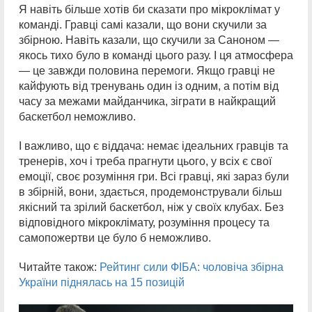
Я навіть більше хотів би сказати про мікроклімат у
команді. Гравці самі казали, що вони скучили за
збірною. Навіть казали, що скучили за Саноном —
якось тихо було в команді цього разу. І ця атмосфера
— це завжди половина перемоги. Якщо гравці не
кайфують від тренувань один із одним, а потім від
часу за межами майданчика, зіграти в найкращий
баскетбол неможливо.
І важливо, що є віддача: немає ідеальних гравців та
тренерів, хоч і треба прагнути цього, у всіх є свої
емоції, своє розуміння гри. Всі гравці, які зараз були
в збірній, вони, здається, продемонстрували більш
якісний та зрілий баскетбол, ніж у своїх клубах. Без
відповідного мікроклімату, розуміння процесу та
самопожертви це було б неможливо.
Читайте також:
Рейтинг сили ФІБА: чоловіча збірна
України піднялась на 15 позицій