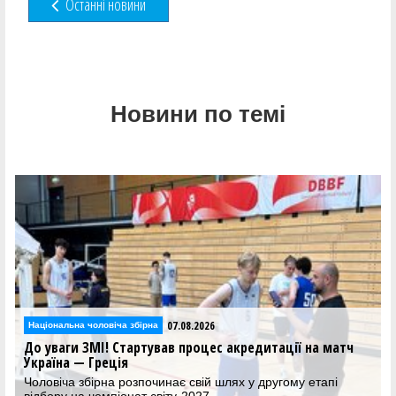
Останні новини
Новини по темі
06.08.2026
Національна чоловіча збірна
ч
Визначився склад збірної України на матчі проти Греції
та Чорногорії
Національна команда розпочне виступ у другому раунді
кваліфікації чемпіонату світу