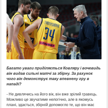
Багато уваги приділяється Ковляру і вочевидь
він видав сильні матчі за збірну. За рахунок
чого він демонструє таку впевнену гру в
нападі?
- Не дивлячись на його вік, він вже зрілий гравець.
Можливо це звучатиме нелогічно, але в якомусь
плані, здається, збірній допомогло те, що він має