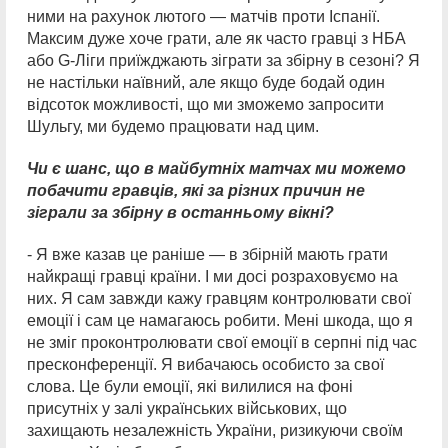
ними на рахунок лютого — матчів проти Іспанії.
Максим дуже хоче грати, але як часто гравці з НБА
або G-Ліги приїжджають зіграти за збірну в сезоні? Я
не настільки наївний, але якщо буде бодай один
відсоток можливості, що ми зможемо запросити
Шульгу, ми будемо працювати над цим.
Чи є шанс, що в майбутніх матчах ми можемо
побачити гравців, які за різних причин не
зіграли за збірну в останньому вікні?
- Я вже казав це раніше — в збірній мають грати
найкращі гравці країни. І ми досі розраховуємо на
них. Я сам завжди кажу гравцям контролювати свої
емоції і сам це намагаюсь робити. Мені шкода, що я
не зміг проконтролювати свої емоції в серпні під час
пресконференції. Я вибачаюсь особисто за свої
слова. Це були емоції, які вилилися на фоні
присутніх у залі українських військових, що
захищають незалежність України, ризикуючи своїм