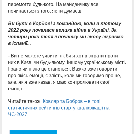
перемогти будь-кого. На майданчику все
починається з того, як ти думаєш.
Ви були в Кордові з командою, коли в лютому
2022 року почалася велика війна в Україні. За
чотири роки після її початку ми знову зіграємо
в Іспанії...
- Ви не можете уявити, як би я хотів зіграти проти
них в Києві чи будь-якому іншому українському місті.
І рано чи пізно це станеться. Важко вже говорити
про якісь емоції, є злість, коли ми говоримо про це,
але, як я вже казав, я маю контролювати свої
емоції.
Читайте також:
Ковляр та Бобров – в топі
статистичних рейтингів старту кваліфікації на
ЧС-2027