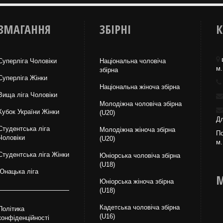
ЗМАГАННЯ
ЗБІРНІ
К
Суперліга Чоловіки
Національна чоловіча
м.
збірна
Суперліга Жінки
Національна жiноча збірна
Вища лiга Чоловіки
Молодіжна чоловіча збірна
Кубок України Жінки
(U20)
Дл
Студентська ліга
Молодіжна жіноча збірна
По
Чоловiки
(U20)
м.
Студентська ліга Жінки
Юніорська чоловіча збірна
(U18)
Юнацька ліга
М
Юніорська жіноча збірна
(U18)
Кадетська чоловіча збірна
Політика
(U16)
конфіденційності