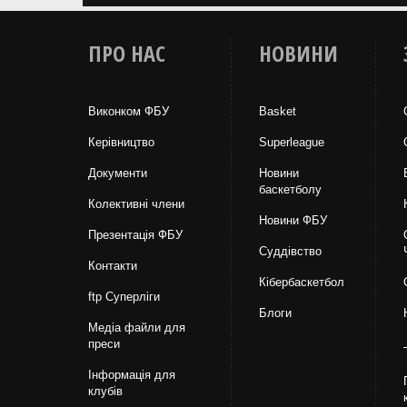
ПРО НАС
НОВИНИ
Виконком ФБУ
Basket
Керівництво
Superleague
Документи
Новини
баскетболу
Колективні члени
Новини ФБУ
Презентація ФБУ
Суддівство
Контакти
Кібербаскетбол
ftp Суперліги
Блоги
Медіа файли для
преси
Інформація для
клубів