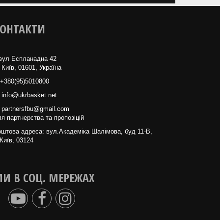
ОНТАКТИ
вул Еспланадна 42
 Київ, 01601, Україна
+380(95)5010800
info@ukrbasket.net
partnersfbu@gmail.com
я партнерства та пропозіцій
штова адреса: вул.Академіка Шалімова, буд 11-В,
Київ, 03124
И В СОЦ. МЕРЕЖАХ