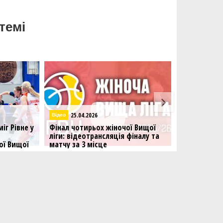
темі
2026
24.04.2026
Вища лiга – Жiнки
рьох жіночої Вищої
Фінал чотирьох Вищої ліги серед
трансляція фіналу та
жінок: Рівне-ОШВСМ та
місце
Франківськ-КНУВС визначать
переможця сезону
ключні матчі сезону
У столичному спорткомплексі
Авангард відбулися півфінальні
матчі Вищої ліги серед жіночих
команд