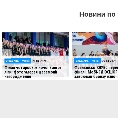
Новини по 
25.04.2026
25.04.
Вища лiга – Жiнки
Відео
ї Вищої
Франківськ-КНУВС переміг Рівне у
Фінал чоти
емонії
фіналі, Мобі-СДЮСШОР
ліги: відео
завоював бронзу жіночої Вищої
матчу за 3 
ліги: результати та фотогалерея
он
Дивіться за
ангарді
В столиці було зіграно вирішальні
матчі Фіналу чотирьох