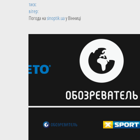
тиск:
вітер:
Погода на
sinoptik.ua
у Вінниці