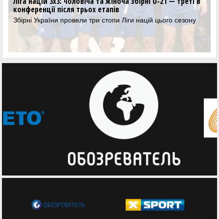
Ліга націй 3х3: чоловіча та жіноча збірні U-21 — треті в
конференції після трьох етапів
Збірні України провели три стопи Ліги націй цього сезону