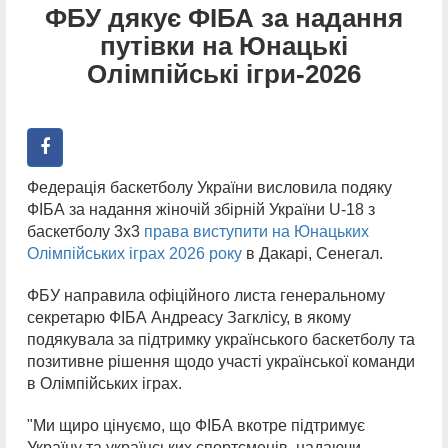
ФБУ дякує ФІБА за надання
путівки на Юнацькі
Олімпійські ігри-2026
Федерація баскетболу України висловила подяку
ФІБА за надання жіночій збірній України U-18 з
баскетболу 3х3
права виступити на Юнацьких
Олімпійських іграх 2026 року
в Дакарі, Сенегал.
ФБУ направила офіційного листа генеральному
секретарю ФІБА Андреасу Загклісу, в якому
подякувала за підтримку українського баскетболу та
позитивне рішення щодо участі української команди
в Олімпійських іграх.
"Ми щиро цінуємо, що ФІБА вкотре підтримує
Україну та українських спортсменів, надаючи