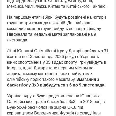
підтверджена участь Сенегалу, Єгипту, Кенії,
Мексики, Чилі, Фіджі, Китаю та Китайського Тайпею.
На першому етапі збірні будуть розділені на чотири
групи по три команди в кожній. Дві найкращі
команди з кожної групи вийдуть до чвертьфіналу.
Півфінали та медальні матчі заплановані на 9
листопада.
Літні Юнацькі Олімпійські ігри у Дакарі пройдуть з 31
жовтня по 13 листопада 2026 року, і об’єднають
юних спортсменів у 35 видах спорту. Ігри увійдуть в
історію, адже Дакар стане першим містом на
африканському континенті, яке прийматиме
олімпійську подію такого масштабу.
Змагання з
баскетболу 3х3 відбудуться з 6 по 9 листопада.
Україна вдруге буде представлена на Юнацьких
Олімпійських іграх в баскетболі 3х3 – в 2018 році в
Буенос-Айресі чоловіча збірна U-18 під
керівництвом Володимира Журжія (в складі Ілля