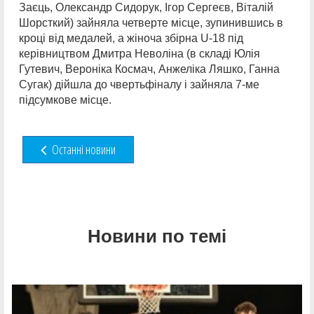
Заєць, Олександр Сидорук, Ігор Сергеєв, Віталій
Шорсткий) зайняла четверте місце, зупинившись в
кроці від медалей, а жіноча збірна U-18 під
керівництвом Дмитра Неволіна (в складі Юлія
Гутевич, Вероніка Космач, Анжеліка Ляшко, Ганна
Сугак) дійшла до чвертьфіналу і зайняла 7-ме
підсумкове місце.
Останні новини
Новини по темі