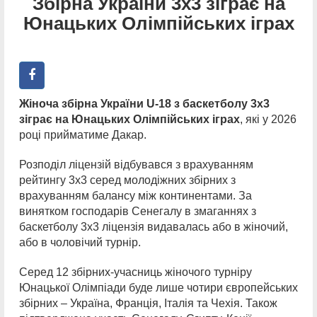
Збірна України 3х3 зіграє на
Юнацьких Олімпійських іграх
Жіноча збірна України U-18 з баскетболу 3х3
зіграє на Юнацьких Олімпійських іграх
, які у 2026
році прийматиме Дакар.
Розподіл ліцензій відбувався з врахуванням
рейтингу 3х3 серед молодіжних збірних з
врахуванням балансу між континентами. За
винятком господарів Сенегалу в змаганнях з
баскетболу 3х3 ліцензія видавалась або в жіночий,
або в чоловічий турнір.
Серед 12 збірних-учасниць жіночого турніру
Юнацької Олімпіади буде лише чотири європейських
збірних – Україна, Франція, Італія та Чехія. Також