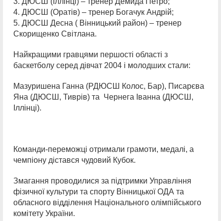
3. ДЮСШ (Іллінці) – тренер Демида Петро;
4. ДЮСШ (Оратів) – тренер Богачук Андрій;
5. ДЮСШ Десна ( Вінницький район) – тренер
Скорищенко Світлана.
Найкращими гравцями першості області з
баскетболу серед дівчат 2004 і молодших стали:
Мазуришена Ганна (РДЮСШ Колос, Бар), Писарєва
Яна (ДЮСШ, Тиврів) та Чернега Іванна (ДЮСШ,
Іллінці).
Команди-переможці отримали грамоти, медалі, а
чемпіону дістався чудовий Кубок.
Змагання проводилися за підтримки Управління
фізичної культури та спорту Вінницької ОДА та
обласного відділення Національного олімпійського
комітету України.