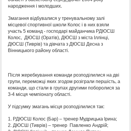
народження і молодших.
Змагання відбувалися у тренувальному залі
місцевої спортивної школи Колос і в них взяли
участь 5 команд - господарі майданчика РДЮСШ
Колос, ДЮСШ (Оратів), ДЮСШ з міста Іллінці,
ДЮСШ (Тиврів) та дівчата з ДЮСШ Десна з
Вінницького району області.
Після жеребкування команди розподілилися на дві
групи, переможці яких згодом розіграли першість, а
команди, що стали в групах другими поборолися за
3-4 місця чемпіонату області.
У підсумку змагань місця розподілилися так:
1. РДЮСШ Колос (Бар) – тренер Мудрицька Ірина;
2. ДЮСШ (Тиврів) – тренер Павленко Андрій;