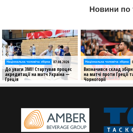
Новини по 
07.08.2026
Національна чоловіча збірна
Національна чоловіча збірна
До уваги ЗМІ! Стартував процес
Визначився склад збірн
акредитації на матч Україна —
на матчі проти Греції т
Греція
Чорногорії
Чоловіча збірна розпочинає свій
Національна команда ро
шлях у другому етапі відбору на
виступ у другому раунді
чемпіонат світу-2027
кваліфікації чемпіонату с