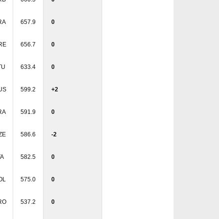
RA
657.9
0
RE
656.7
0
TU
633.4
0
US
599.2
+2
RA
591.9
0
ZE
586.6
-2
TA
582.5
0
OL
575.0
0
RO
537.2
0