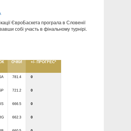
А
ікації ЄвроБаскета програла в Словенії
вавши собі участь в фінальному турнірі.
ОК
ОЧКИ
+/- ПРОГРЕС*
SA
781.4
0
SP
721.2
0
US
666.5
0
RG
662.3
0
RB
660.5
0