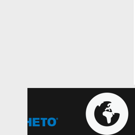
07.08.2026
Національна чоловіча збірна
Один з суперників України
оголосив розширений склад на
серпневі матчі відбору на
ЧС-2027
Збірна Чорногорії підготовку до
наступних матчів розпочне вже 10
серпня