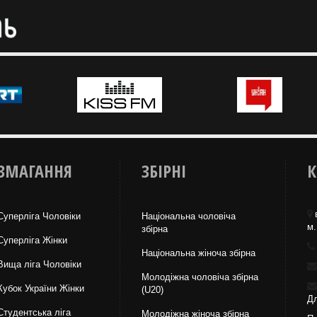
ЗМАГАННЯ
ЗБІРНІ
К
Суперліга Чоловіки
Національна чоловіча
м.
збірна
Суперліга Жінки
Національна жiноча збірна
Вища лiга Чоловіки
Молодіжна чоловіча збірна
Кубок України Жінки
(U20)
Дл
Студентська ліга
Молодіжна жіноча збірна