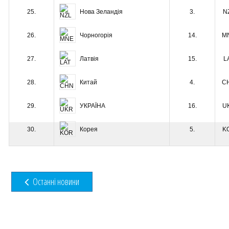
Нова Зеландія
25.
3.
N
Чорногорія
26.
14.
M
Латвія
27.
15.
L
Китай
28.
4.
C
УКРАЇНА
29.
16.
U
Корея
30.
5.
K
Останні новини