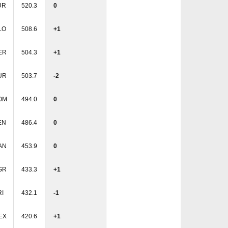
UR
520.3
0
LO
508.6
+1
ER
504.3
+1
UR
503.7
-2
OM
494.0
0
EN
486.4
0
AN
453.9
0
GR
433.3
+1
RI
432.1
-1
EX
420.6
+1