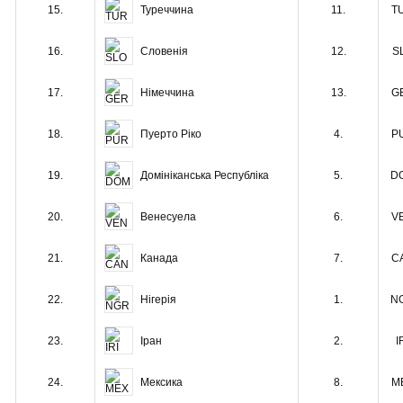
Туреччина
15.
11.
T
Словенія
16.
12.
S
Німеччина
17.
13.
G
Пуерто Ріко
18.
4.
P
Домініканська Республіка
19.
5.
D
Венесуела
20.
6.
V
Канада
21.
7.
C
Нігерія
22.
1.
N
Іран
23.
2.
I
Мексика
24.
8.
M