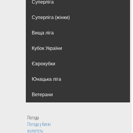
Суперліга
Суперліга (жінки)
Вища лiга
Кубок України
Єврокубки
Юнацька ліга
Ветерани
Погода
Погода у
Києві
вологість: