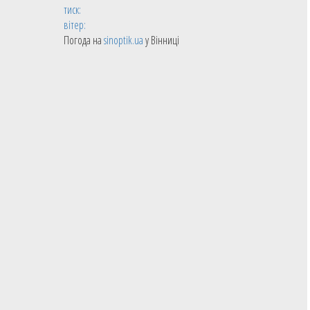
тиск:
вітер:
Погода на
sinoptik.ua
у Вінниці