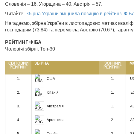
Словенія – 16, Угорщина – 40, Австрія – 57.
Читайте:
Збірна України зміцнила позицію в рейтинзі ФІБ
Нагадаємо, збірна України в листопадових матчах кваліф
господарям (73:84) та перемогла Австрію (70:67), гаранту
РЕЙТИНГ ФІБА
Чоловічі збірні. Топ-30
СВІТОВИЙ
ЗБІРНА
ЗОННИЙ
М
РЕЙТИНГ
РЕЙТИНГ
США
1.
1.
U
Іспанія
2.
1.
E
Австралія
3.
1.
A
Аргентина
4.
2.
A
Сербія
5.
2.
S