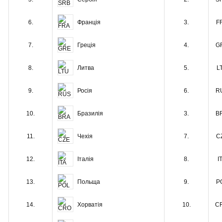
Франція
6.
3.
F
Греція
7.
4.
G
Литва
8.
5.
L
Росія
9.
6.
R
Бразилія
10.
3.
B
Чехія
11.
7.
C
Італія
12.
8.
I
Польща
13.
9.
P
Хорватія
14.
10.
C