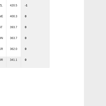
ZL
420.5
-1
NE
400.3
0
AT
393.7
0
HN
363.7
0
KR
362.0
0
OR
341.1
0