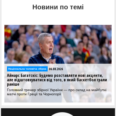
Новини по темі
05.08.2026
Національна чоловіча збірна
ти,
Збірна Греції визначила план підготовки до матчу
грали
проти України у відборі на ЧС-2027
Суперник України у відборі на ЧС-2027 зіграє два
контрольні матчі перед поєдинком у Ризі
бутні