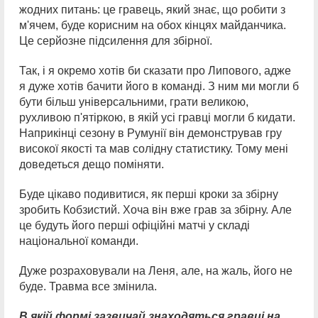
жодних питань: це гравець, який знає, що робити з
м'ячем, буде корисним на обох кінцях майданчика.
Це серйозне підсилення для збірної.
Так, і я окремо хотів би сказати про Липового, адже
я дуже хотів бачити його в команді. З ним ми могли б
бути більш універсальними, грати великою,
рухливою п'ятіркою, в якій усі гравці могли б кидати.
Наприкінці сезону в Румунії він демонстрував гру
високої якості та мав солідну статистику. Тому мені
доведеться дещо поміняти.
Буде цікаво подивитися, як перші кроки за збірну
зробить Кобзистий. Хоча він вже грав за збірну. Але
це будуть його перші офіційні матчі у складі
національної команди.
Дуже розраховували на Леня, але, на жаль, його не
буде. Травма все змінила.
В якій формі зазвичай знаходяться гравці на