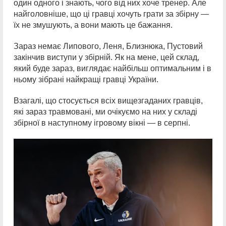
один одного і знають, чого від них хоче тренер. Але
найголовніше, що ці гравці хочуть грати за збірну —
їх не змушують, а вони мають це бажання.
Зараз немає Липового, Леня, Близнюка, Пустовий
закінчив виступи у збірній. Як на мене, цей склад,
який буде зараз, виглядає найбільш оптимальним і в
ньому зібрані найкращі гравці України.
Взагалі, що стосується всіх вищезгаданих гравців,
які зараз травмовані, ми очікуємо на них у складі
збірної в наступному ігровому вікні — в серпні.