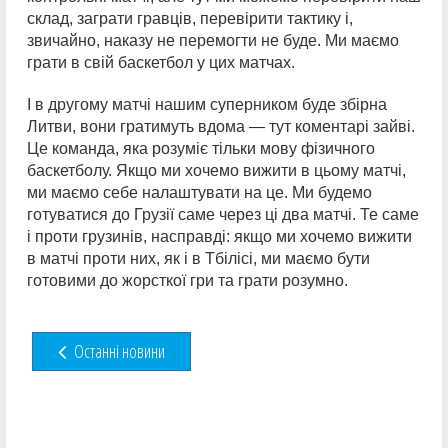
склад, заграти гравців, перевірити тактику і,
звичайно, наказу не перемогти не буде. Ми маємо
грати в свій баскетбол у цих матчах.
І в другому матчі нашим суперником буде збірна
Литви, вони гратимуть вдома — тут коментарі зайві.
Це команда, яка розуміє тільки мову фізичного
баскетболу. Якщо ми хочемо вижити в цьому матчі,
ми маємо себе налаштувати на це. Ми будемо
готуватися до Грузії саме через ці два матчі. Те саме
і проти грузинів, насправді: якщо ми хочемо вижити
в матчі проти них, як і в Тбілісі, ми маємо бути
готовими до жорсткої гри та грати розумно.
Останні новини