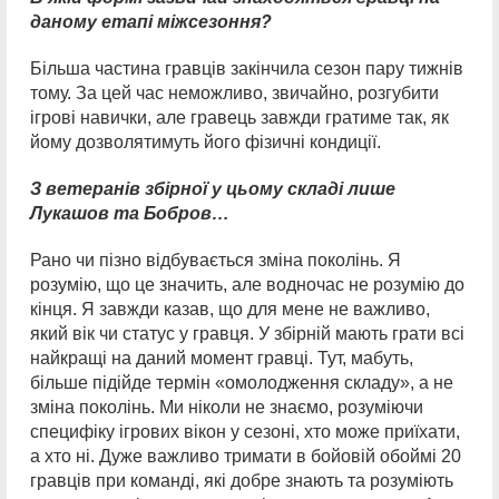
даному етапі міжсезоння?
Більша частина гравців закінчила сезон пару тижнів
тому. За цей час неможливо, звичайно, розгубити
ігрові навички, але гравець завжди гратиме так, як
йому дозволятимуть його фізичні кондиції.
З ветеранів збірної у цьому складі лише
Лукашов та Бобров…
Рано чи пізно відбувається зміна поколінь. Я
розумію, що це значить, але водночас не розумію до
кінця. Я завжди казав, що для мене не важливо,
який вік чи статус у гравця. У збірній мають грати всі
найкращі на даний момент гравці. Тут, мабуть,
більше підійде термін «омолодження складу», а не
зміна поколінь. Ми ніколи не знаємо, розуміючи
специфіку ігрових вікон у сезоні, хто може приїхати,
а хто ні. Дуже важливо тримати в бойовій обоймі 20
гравців при команді, які добре знають та розуміють