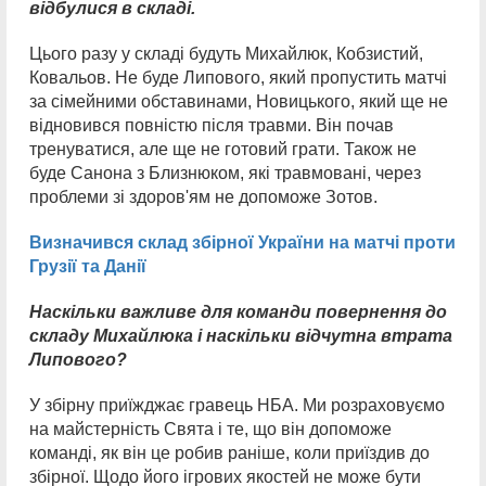
відбулися в складі.
Цього разу у складі будуть Михайлюк, Кобзистий,
Ковальов. Не буде Липового, який пропустить матчі
за сімейними обставинами, Новицького, який ще не
відновився повністю після травми. Він почав
тренуватися, але ще не готовий грати. Також не
буде Санона з Близнюком, які травмовані, через
проблеми зі здоров'ям не допоможе Зотов.
Визначився склад збірної України на матчі проти
Грузії та Данії
Наскільки важливе для команди повернення до
складу Михайлюка і наскільки відчутна втрата
Липового?
У збірну приїжджає гравець НБА. Ми розраховуємо
на майстерність Свята і те, що він допоможе
команді, як він це робив раніше, коли приїздив до
збірної. Щодо його ігрових якостей не може бути