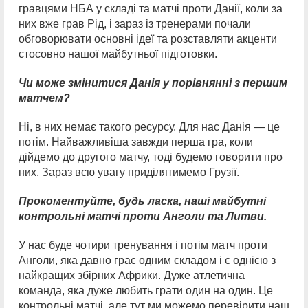
гравцями НБА у складі та матчі проти Данії, коли за
них вже грав Рід, і зараз із тренерами почали
обговорювати основні ідеї та розставляти акценти
стосовно нашої майбутньої підготовки.
Чи може змінитися Данія у порівнянні з першим
матчем?
Ні, в них немає такого ресурсу. Для нас Данія — це
потім. Найважливіша завжди перша гра, коли
дійдемо до другого матчу, тоді будемо говорити про
них. Зараз всю увагу приділятимемо Грузії.
Прокоментуйте, будь ласка, наші майбутні
контрольні матчі проти Анголи та Литви.
У нас буде чотири тренування і потім матч проти
Анголи, яка давно грає одним складом і є однією з
найкращих збірних Африки. Дуже атлетична
команда, яка дуже любить грати один на один. Це
контрольні матчі, але тут ми можемо перевірити наш