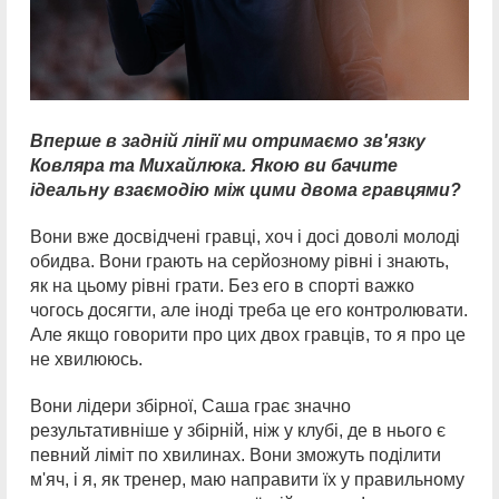
Вперше в задній лінії ми отримаємо зв'язку
Ковляра та Михайлюка. Якою ви бачите
ідеальну взаємодію між цими двома гравцями?
Вони вже досвідчені гравці, хоч і досі доволі молоді
обидва. Вони грають на серйозному рівні і знають,
як на цьому рівні грати. Без его в спорті важко
чогось досягти, але іноді треба це его контролювати.
Але якщо говорити про цих двох гравців, то я про це
не хвилююсь.
Вони лідери збірної, Саша грає значно
результативніше у збірній, ніж у клубі, де в нього є
певний ліміт по хвилинах. Вони зможуть поділити
м'яч, і я, як тренер, маю направити їх у правильному