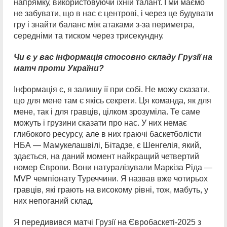
напрямку, використовуючи їхній талант. І ми маємо
не забувати, що в нас є центрові, і через це будувати
гру і знайти баланс між атаками з-за периметра,
середніми та тиском через трисекундну.
Чи є у вас інформація стосовно складу Грузії на
матч проти України?
Інформація є, я залишу її при собі. Не можу сказати,
що для мене там є якісь секрети. Ця команда, як для
мене, так і для гравців, цілком зрозуміла. Те саме
можуть і грузини сказати про нас. У них немає
глибокого ресурсу, але в них граючі баскетболісти
НБА — Мамукелашвілі, Бітадзе, є Шенгелія, який,
здається, на даний момент найкращий четвертий
номер Європи. Вони натуралізували Маркіза Ріда —
MVP чемпіонату Туреччини. Я назвав вже чотирьох
гравців, які грають на високому рівні, тож, мабуть, у
них непоганий склад.
Я передивився матчі Грузії на Євробаскеті-2025 з