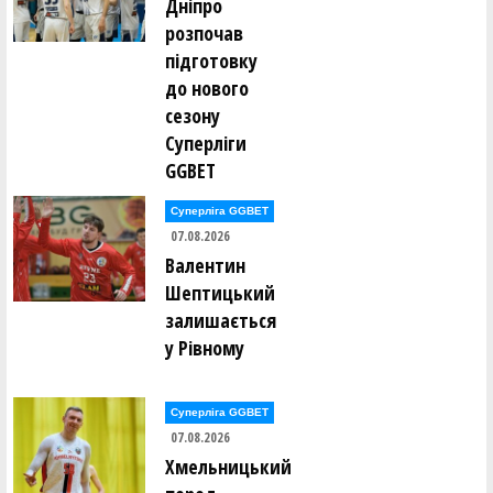
Дніпро
розпочав
підготовку
до нового
сезону
Суперліги
GGBET
Суперліга GGBET
07.08.2026
Валентин
Шептицький
залишається
у Рівному
Суперліга GGBET
07.08.2026
Хмельницький