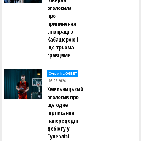
Говерла
оголосила
про
припинення
співпраці з
Кабацюрою і
ще трьома
гравцями
Суперліга GGBET
05.08.2026
Хмельницький
оголосив про
ще одне
підписання
напередодні
дебюту у
Суперлізі