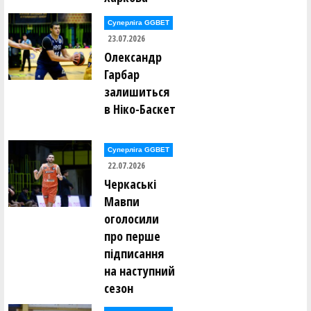
Суперліга GGBET
23.07.2026
Олександр
Гарбар
залишиться
в Ніко-Баскет
Суперліга GGBET
22.07.2026
Черкаські
Мавпи
оголосили
про перше
підписання
на наступний
сезон