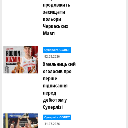
продовжить
захищати
кольори
Черкаських
Мавп
Суперліга GGBET
02.08.2026
Хмельницький
оголосив про
перше
підписання
перед
дебютом у
Суперлізі
Суперліга GGBET
31.07.2026