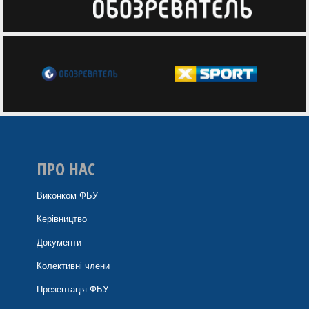
ПРО НАС
Виконком ФБУ
Керівництво
Документи
Колективні члени
Презентація ФБУ