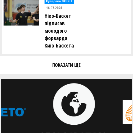
Суперліга GGBET
16.07.2026
Ніко-Баскет
підписав
молодого
форварда
Київ-Баскета
ПОКАЗАТИ ЩЕ