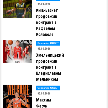
04.08.2026
Київ-Баскет
продовжив
контракт з
Рафаелем
Колаволе
Суперліга GGBET
03.08.2026
Хмельницький
продовжив
контракт з
Владиславом
Мельником
Суперліга GGBET
02.08.2026
Максим
Фесун