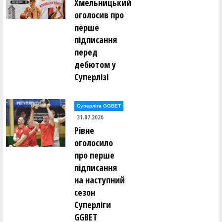
Хмельницький
оголосив про
перше
підписання
перед
дебютом у
Суперлізі
Суперліга GGBET
31.07.2026
Рівне
оголосило
про перше
підписання
на наступний
сезон
Суперліги
GGBET