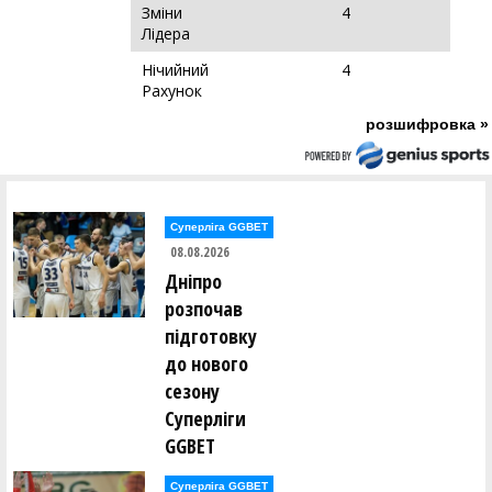
Зміни
4
Лідера
Нічийний
4
Рахунок
розшифровка »
Суперліга GGBET
08.08.2026
Дніпро
розпочав
підготовку
до нового
сезону
Суперліги
GGBET
Суперліга GGBET