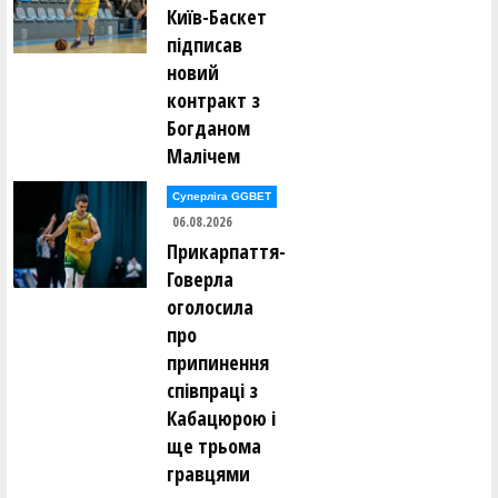
Київ-Баскет
підписав
новий
контракт з
Богданом
Малічем
Суперліга GGBET
06.08.2026
Прикарпаття-
Говерла
оголосила
про
припинення
співпраці з
Кабацюрою і
ще трьома
гравцями