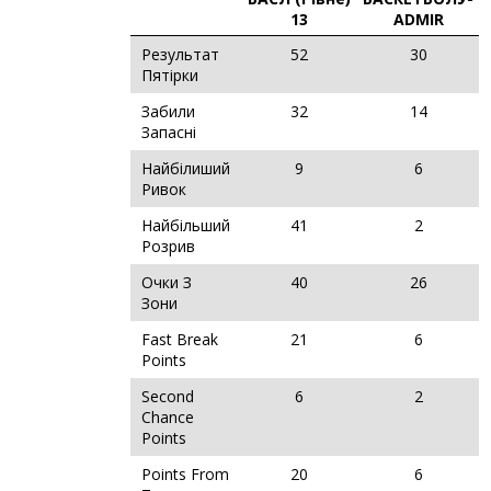
13
ADMIR
Результат
52
30
Пятірки
Забили
32
14
Запасні
Найбілиший
9
6
Ривок
Найбільший
41
2
Розрив
Очки З
40
26
Зони
Fast Break
21
6
Points
Second
6
2
Chance
Points
Points From
20
6