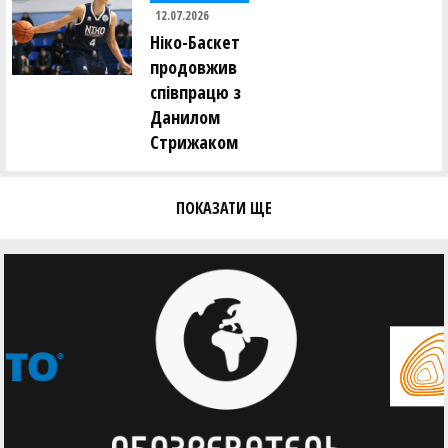
12.07.2026
Ніко-Баскет
продовжив
співпрацю з
Данилом
Стрижаком
ПОКАЗАТИ ЩЕ