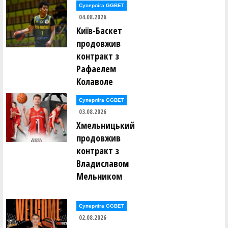
Суперліга GGBET
04.08.2026
Київ-Баскет
продовжив
контракт з
Рафаелем
Колаволе
Суперліга GGBET
03.08.2026
Хмельницький
продовжив
контракт з
Владиславом
Мельником
Суперліга GGBET
02.08.2026