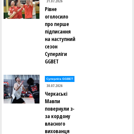
31.07.2026
Рівне
оголосило
про перше
підписання
на наступний
сезон
Суперліги
GGBET
Суперліга GGBET
30.07.2026
Черкаські
Мавпи
повернули з-
за кордону
власного
вихованця