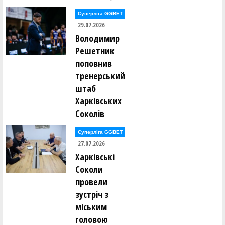
Суперліга GGBET
29.07.2026
Володимир
Решетник
поповнив
тренерський
штаб
Харківських
Соколів
Суперліга GGBET
27.07.2026
Харківські
Соколи
провели
зустріч з
міським
головою