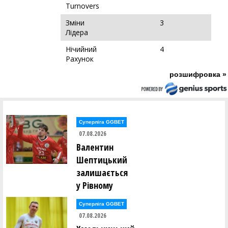
Turnovers
Зміни
3
Лідера
Нічийний
4
Рахунок
розшифровка »
Суперліга GGBET
07.08.2026
Валентин
Шептицький
залишається
у Рівному
Суперліга GGBET
07.08.2026