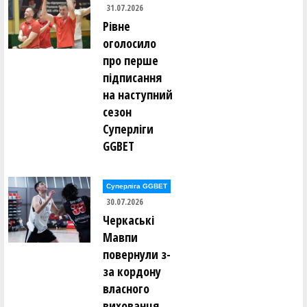
31.07.2026
Рівне
оголосило
про перше
підписання
на наступний
сезон
Суперліги
GGBET
Суперліга GGBET
30.07.2026
Черкаські
Мавпи
повернули з-
за кордону
власного
вихованця