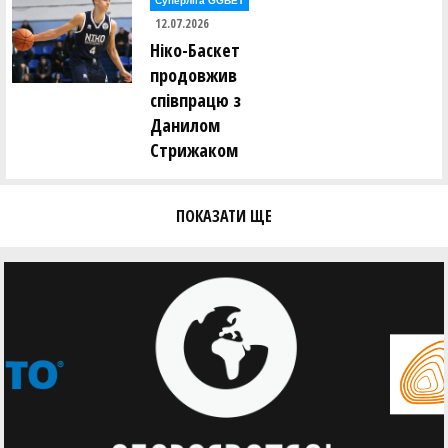
Суперліга GGBET
12.07.2026
Ніко-Баскет
продовжив
співпрацю з
Данилом
Стрижаком
ПОКАЗАТИ ЩЕ