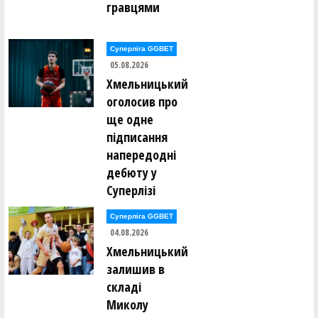
гравцями
Суперліга GGBET
05.08.2026
Хмельницький
оголосив про
ще одне
підписання
напередодні
дебюту у
Суперлізі
Суперліга GGBET
04.08.2026
Хмельницький
залишив в
складі
Миколу