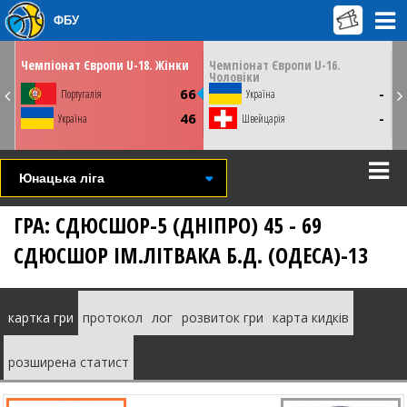
ФБУ
ДУ
ЧЕТВЕР
ПʼЯТНИЦЮ
06 серпня
07 серпня
30
22:00
13:30
Чемпіонат Європи U-18. Жінки
Чемпіонат Європи U-16.
Ч
Чоловіки
Ч
Скоп'є, Пів. Македонія
Тулча, Румунія
8
66
-
Португалія
Україна
СТАТИСТИКА
СТАТИСТИКА
НОВИНА
НОВИНА
7
46
-
Україна
Швейцарія
ВІДЕО
ВІДЕО
Юнацька ліга
ГРА: СДЮСШОР-5 (ДНІПРО) 45 - 69
СДЮСШОР ІМ.ЛІТВАКА Б.Д. (ОДЕСА)-13
картка гри
протокол
лог
розвиток гри
карта кидків
розширена статист