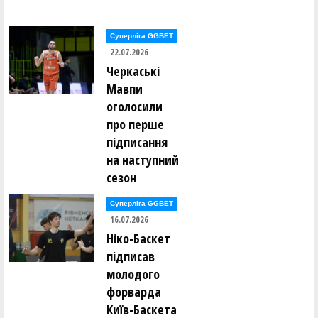
Суперліга GGBET
22.07.2026
Черкаські
Мавпи
оголосили
про перше
підписання
на наступний
сезон
Суперліга GGBET
16.07.2026
Ніко-Баскет
підписав
молодого
форварда
Київ-Баскета