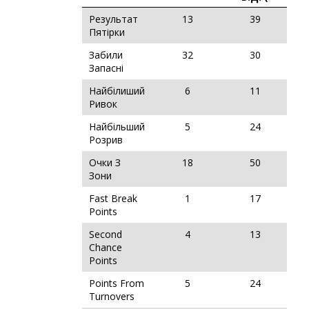
Результат
13
39
Пятірки
Забили
32
30
Запасні
Найбілиший
6
11
Ривок
Найбільший
5
24
Розрив
Очки З
18
50
Зони
Fast Break
1
17
Points
Second
4
13
Chance
Points
Points From
5
24
Turnovers