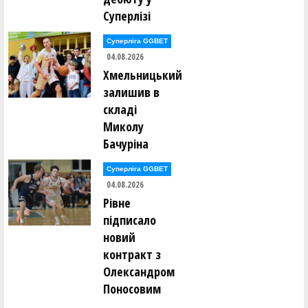
Суперлізі
Суперліга GGBET
04.08.2026
Хмельницький
залишив в
складі
Миколу
Бачуріна
Суперліга GGBET
04.08.2026
Рівне
підписало
новий
контракт з
Олександром
Поносовим