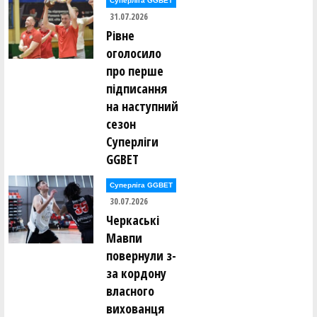
Суперліга GGBET
31.07.2026
Рівне
оголосило
про перше
підписання
на наступний
сезон
Суперліги
GGBET
Суперліга GGBET
30.07.2026
Черкаські
Мавпи
повернули з-
за кордону
власного
вихованця