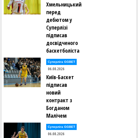
Хмельницький
перед
дебютом у
Суперлізі
підписав
досвідченого
баскетболіста
Суперліга GGBET
06.08.2026
Київ-Баскет
підписав
новий
контракт з
Богданом
Малічем
Суперліга GGBET
06.08.2026