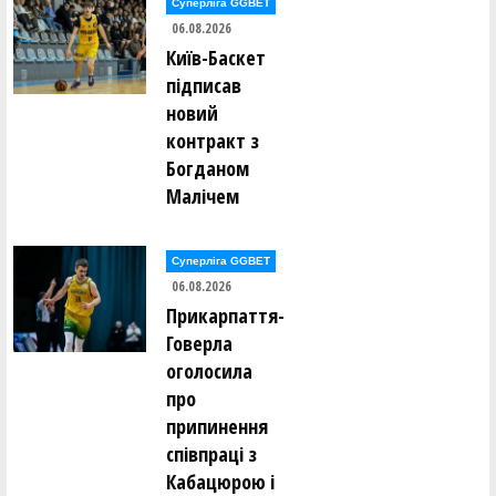
Суперліга GGBET
06.08.2026
Київ-Баскет
підписав
новий
контракт з
Богданом
Малічем
Суперліга GGBET
06.08.2026
Прикарпаття-
Говерла
оголосила
про
припинення
співпраці з
Кабацюрою і