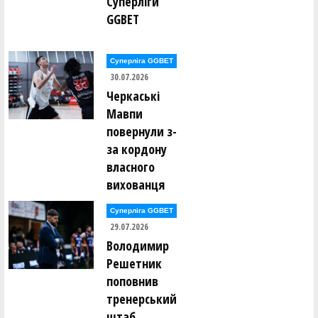
Суперліги
GGBET
Суперліга GGBET
30.07.2026
Черкаські
Мавпи
повернули з-
за кордону
власного
вихованця
Суперліга GGBET
29.07.2026
Володимир
Решетник
поповнив
тренерський
штаб