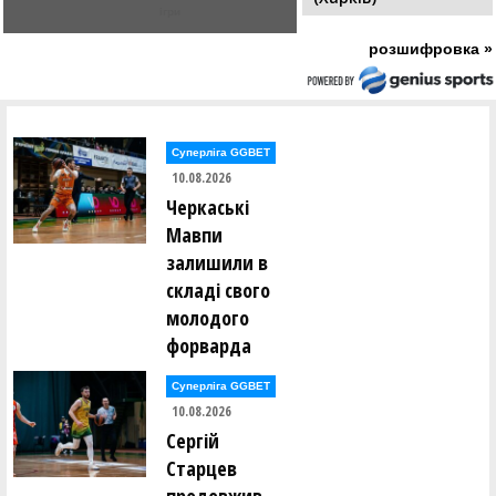
ігри
розшифровка »
Суперліга GGBET
10.08.2026
Черкаські
Мавпи
залишили в
складі свого
молодого
форварда
Суперліга GGBET
10.08.2026
Сергій
Старцев