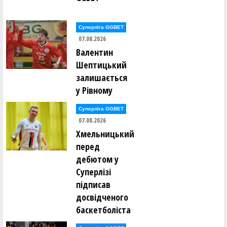
Суперліга GGBET
07.08.2026
Валентин
Шептицький
залишається
у Рівному
Суперліга GGBET
07.08.2026
Хмельницький
перед
дебютом у
Суперлізі
підписав
досвідченого
баскетболіста