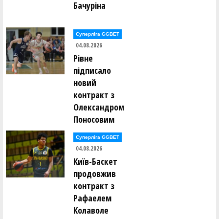
Бачуріна
Суперліга GGBET
04.08.2026
Рівне
підписало
новий
контракт з
Олександром
Поносовим
Суперліга GGBET
04.08.2026
Київ-Баскет
продовжив
контракт з
Рафаелем
Колаволе