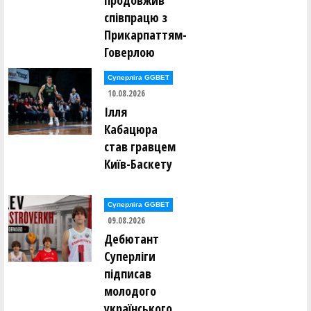
продовжив
співпрацю з
Прикарпаттям-
Говерлою
Суперліга GGBET
10.08.2026
Ілля
Кабацюра
став гравцем
Київ-Баскету
Суперліга GGBET
09.08.2026
Дебютант
Суперліги
підписав
молодого
українського