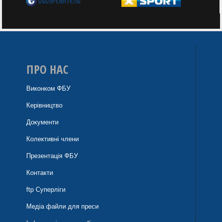
ПРО НАС
Виконком ФБУ
Керівництво
Документи
Колективні члени
Презентація ФБУ
Контакти
ftp Суперліги
Медіа файли для преси