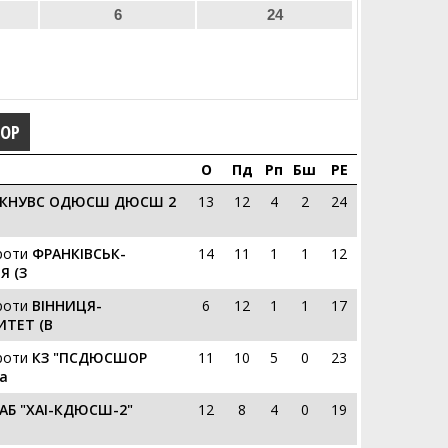
6
24
ГОР
О
Пд
Рп
Бш
РЕ
КНУВС ОДЮСШ ДЮСШ 2
13
12
4
2
24
роти
ФРАНКІВСЬК-
14
11
1
1
12
Я (З
роти
ВІННИЦЯ-
6
12
1
1
17
ИТЕТ (В
роти
КЗ "ПСДЮСШОР
11
10
5
0
23
а
АБ "ХАІ-КДЮСШ-2"
12
8
4
0
19