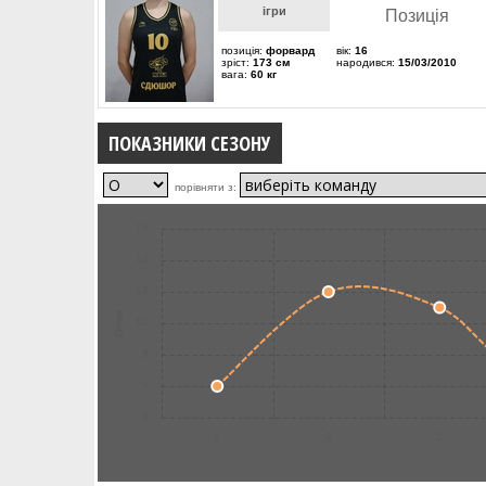
ігри
Позиція
позиція:
форвард
вік:
16
зріст:
173 см
народився:
15/03/2010
вага:
60 кг
ПОКАЗНИКИ СЕЗОНУ
порівняти з:
16
14
12
Очки
10
8
6
4
1
2
3