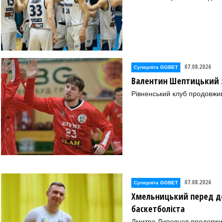
07.08.2026
Суперліга GGBET
Валентин Шептицький 
Рівненський клуб продовжи
07.08.2026
Суперліга GGBET
Хмельницький перед де
баскетболіста
Дмитро Липовцев продовжи