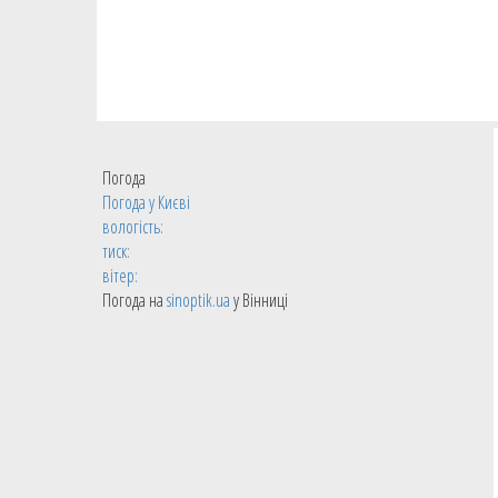
Погода
Погода у
Києві
вологість:
тиск:
вітер:
Погода на
sinoptik.ua
у Вінниці