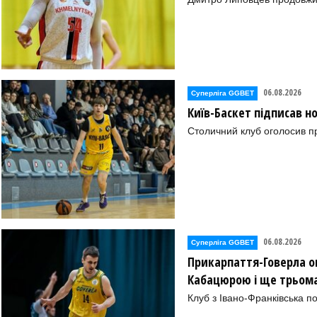
06.08.2026
Суперліга GGBET
Київ-Баскет підписав 
Столичний клуб оголосив п
06.08.2026
Суперліга GGBET
Прикарпаття-Говерла ог
Кабацюрою і ще трьом
Клуб з Івано-Франківська п