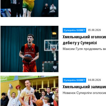
05.08.2026
Суперліга GGBET
Хмельницький оголосив
дебюту у Суперлізі
Максим Гуля продовжить в
04.08.2026
Суперліга GGBET
Хмельницький залишив 
Новачок Суперліги оголоси