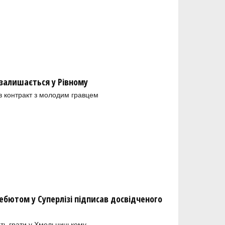
залишається у Рівному
в контракт з молодим гравцем
бютом у Суперлізі підписав досвідченого
ть грати у Хмельницькому