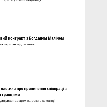
новий контракт з Богданом Малічем
ро чергове підписання
олосила про припинення співпраці з
а гравцями
одякував гравцям за роки в команді