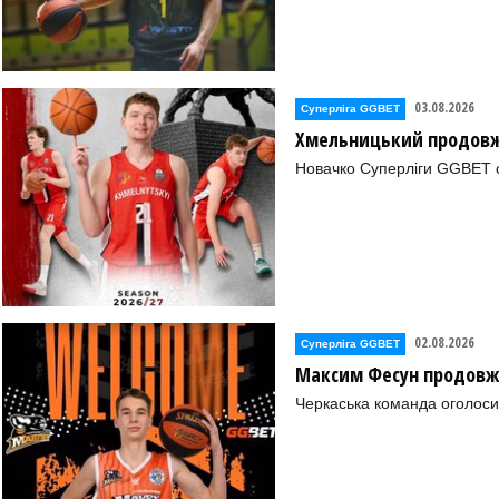
03.08.2026
Суперліга GGBET
Хмельницький продовж
Новачко Суперліги GGBET о
02.08.2026
Суперліга GGBET
Максим Фесун продовж
Черкаська команда оголоси