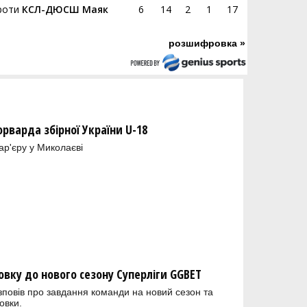
роти
КСЛ-ДЮСШ Маяк
6
14
2
1
17
розшифровка »
орварда збірної України U-18
ар'єру у Миколаєві
овку до нового сезону Суперліги GGBET
зповів про завдання команди на новий сезон та
овки.