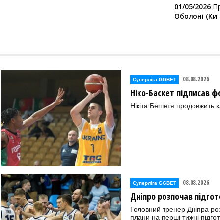
01/05/2026
П
Оболоні (Ки
08.08.2026
Суперліга GGBET
Ніко-Баскет підписав ф
Нікіта Бешетя продовжить к
08.08.2026
Суперліга GGBET
Дніпро розпочав підгот
Головний тренер Дніпра ро
плани на перші тижні підгот