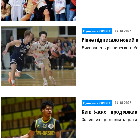
04.08.2026
Суперліга GGBET
Рівне підписало новий
Вихованець рівненського ба
04.08.2026
Суперліга GGBET
Київ-Баскет продовжив
Захисник продовжить грати 