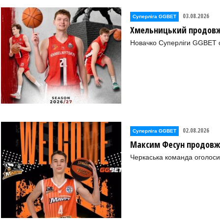
03.08.2026
Суперліга GGBET
Хмельницький продовж
Новачко Суперліги GGBET о
02.08.2026
Суперліга GGBET
Максим Фесун продовж
Черкаська команда оголоси