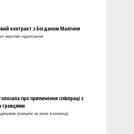
новий контракт з Богданом Малічем
ро чергове підписання
олосила про припинення співпраці з
а гравцями
одякував гравцям за роки в команді