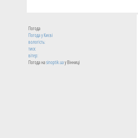
Погода
Погода у
Києві
вологість:
тиск:
вітер:
Погода на
sinoptik.ua
у Вінниці