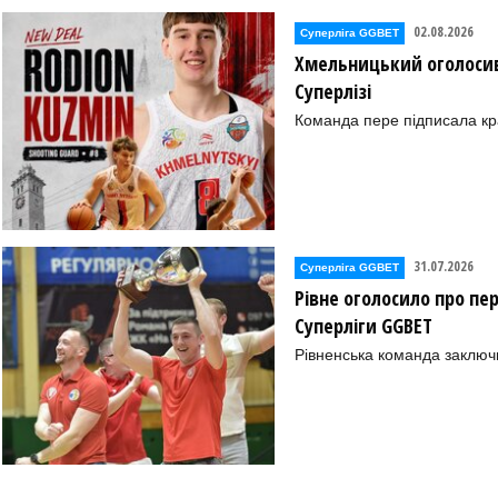
02.08.2026
Суперліга GGBET
Хмельницький оголосив
Суперлізі
Команда пере підписала к
31.07.2026
Суперліга GGBET
Рівне оголосило про пе
Суперліги GGBET
Рівненська команда заключ