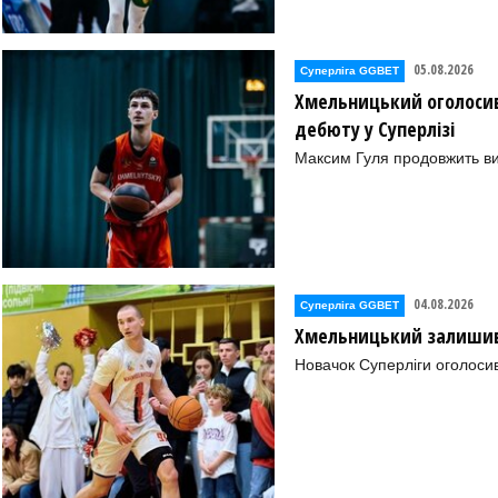
05.08.2026
Суперліга GGBET
Хмельницький оголосив
дебюту у Суперлізі
Максим Гуля продовжить в
04.08.2026
Суперліга GGBET
Хмельницький залишив 
Новачок Суперліги оголоси