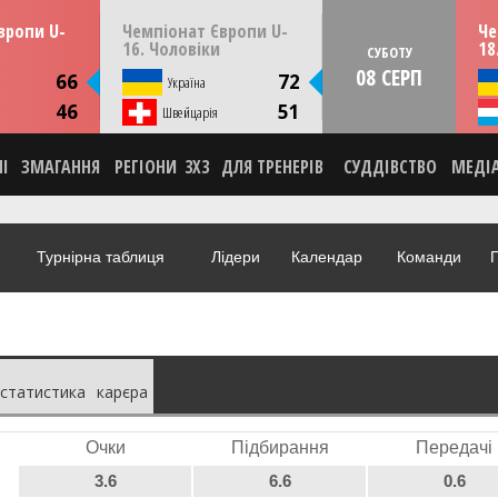
13:30
14:30
ерпня
ПʼЯТНИЦЮ
07 серпня
СУБО
вропи U-
Чемпіонат Європи U-
Че
мунія
Скоп'є, Пів. Македонія
16. Чоловіки
18
СУБОТУ
08 СЕРП
ИКА
СТАТИСТИКА
66
72
я
Україна
НА
НОВИНА
46
51
О
Швейцарія
ВІДЕО
НІ
ЗМАГАННЯ
РЕГІОНИ
3X3
ДЛЯ ТРЕНЕРІВ
СУДДІВСТВО
МЕДІ
Турнірна таблиця
Лідери
Календар
Команди
Г
статистика
карєра
Очки
Підбирання
Передачі
3.6
6.6
0.6