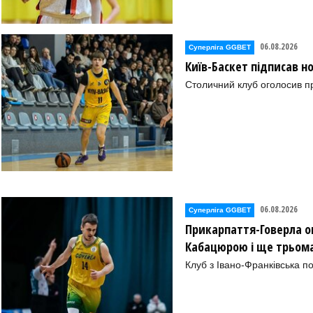
06.08.2026
Суперліга GGBET
Київ-Баскет підписав 
Столичний клуб оголосив п
06.08.2026
Суперліга GGBET
Прикарпаття-Говерла ог
Кабацюрою і ще трьом
Клуб з Івано-Франківська п