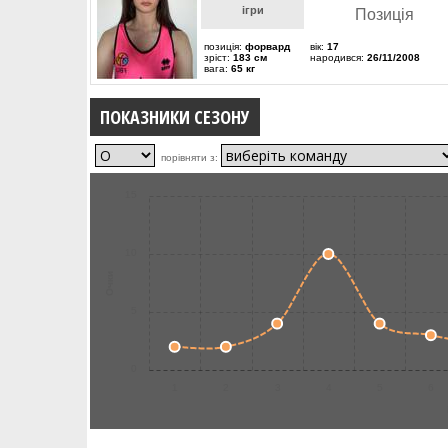
ігри
Позиція
позиція:
форвард
вік:
17
зріст:
183 см
народився:
26/11/2008
вага:
65 кг
ПОКАЗНИКИ СЕЗОНУ
порівняти з:
15
10
Очки
5
0
1
2
3
4
5
6