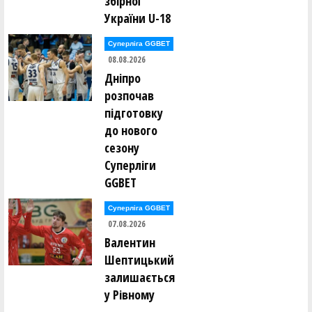
збірної
України U-18
Суперліга GGBET
08.08.2026
Дніпро
розпочав
підготовку
до нового
сезону
Суперліги
GGBET
Суперліга GGBET
07.08.2026
Валентин
Шептицький
залишається
у Рівному