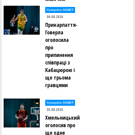
Суперліга GGBET
06.08.2026
Прикарпаття-
Говерла
оголосила
про
припинення
співпраці з
Кабацюрою і
ще трьома
гравцями
Суперліга GGBET
05.08.2026
Хмельницький
оголосив про
ще одне