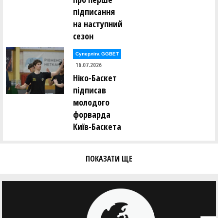
підписання
на наступний
сезон
Суперліга GGBET
16.07.2026
Ніко-Баскет
підписав
молодого
форварда
Київ-Баскета
ПОКАЗАТИ ЩЕ