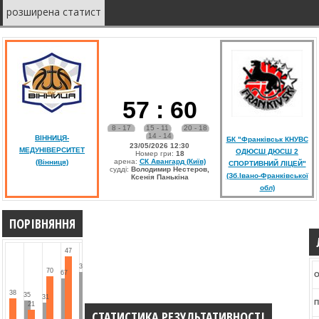
розширена статист
57
:
60
8 - 17
15 - 11
20 - 18
14 - 14
ВІННИЦЯ-
БК "Франківськ КНУВС
23/05/2026 12:30
МЕДУНІВЕРСИТЕТ
ОДЮСШ ДЮСШ 2
Номер гри:
18
арена:
СК Авангард (Київ)
(Вінниця)
СПОРТИВНИЙ ЛІЦЕЙ"
судді:
Володимир Нестеров,
(Зб.Івано-Франківської
Ксенія Панькіна
обл)
ПОРІВНЯННЯ
47
36
70
67
38
35
31
П
21
СТАТИСТИКА РЕЗУЛЬТАТИВНОСТІ