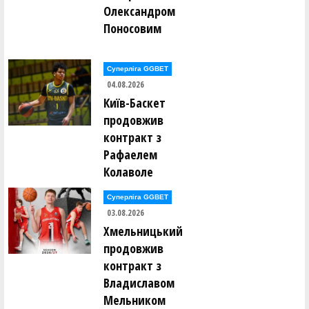
Олександром
Поносовим
Суперліга GGBET
04.08.2026
Київ-Баскет
продовжив
контракт з
Рафаелем
Колаволе
Суперліга GGBET
03.08.2026
Хмельницький
продовжив
контракт з
Владиславом
Мельником