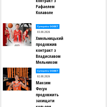
контракт з
Рафаелем
Колаволе
Суперліга GGBET
03.08.2026
Хмельницький
продовжив
контракт з
Владиславом
Мельником
Суперліга GGBET
02.08.2026
Максим
Фесун
продовжить
захищати
кольори