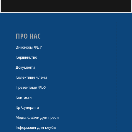
ПРО НАС
Виконком ФБУ
Керівництво
Документи
Колективні члени
Презентація ФБУ
Контакти
ftp Суперліги
Медіа файли для преси
Інформація для клубів