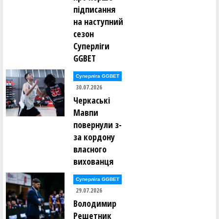
підписання
на наступний
сезон
Суперліги
GGBET
Суперліга GGBET
30.07.2026
Черкаські
Мавпи
повернули з-
за кордону
власного
вихованця
Суперліга GGBET
29.07.2026
Володимир
Решетник