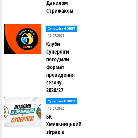
Данилом
Стрижаком
Суперліга GGBET
10.07.2026
Клуби
Суперліги
погодили
формат
проведення
сезону
2026/27
Суперліга GGBET
10.07.2026
БК
Хмельницький
зіграє в