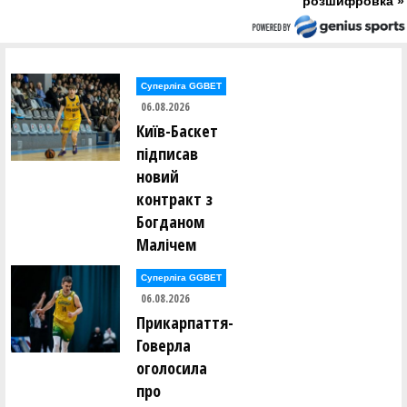
розшифровка »
Суперліга GGBET
06.08.2026
Київ-Баскет
підписав
новий
контракт з
Богданом
Малічем
Суперліга GGBET
06.08.2026
Прикарпаття-
Говерла
оголосила
про