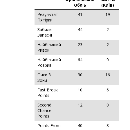
Обл Б
(Київ)
Результат
41
19
Пятірки
Забили
44
2
Запасні
Найбілиший
23
2
Ривок
Найбільший
64
0
Розрив
Очки З
30
16
Зони
Fast Break
10
6
Points
Second
12
0
Chance
Points
Points From
40
8