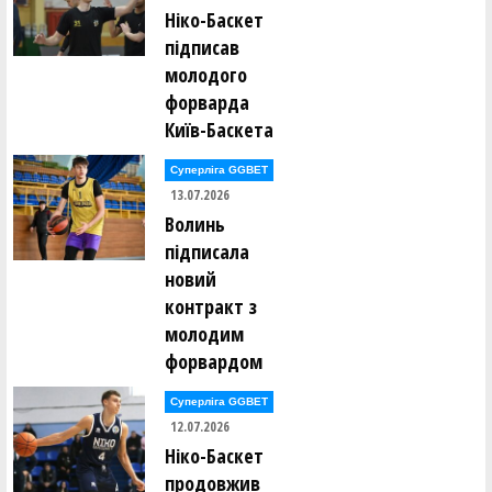
Ніко-Баскет
підписав
молодого
форварда
Київ-Баскета
Суперліга GGBET
13.07.2026
Волинь
підписала
новий
контракт з
молодим
форвардом
Суперліга GGBET
12.07.2026
Ніко-Баскет
продовжив