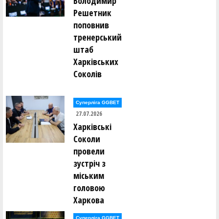
Володимир
Решетник
поповнив
тренерський
штаб
Харківських
Соколів
Суперліга GGBET
27.07.2026
Харківські
Соколи
провели
зустріч з
міським
головою
Харкова
Суперліга GGBET