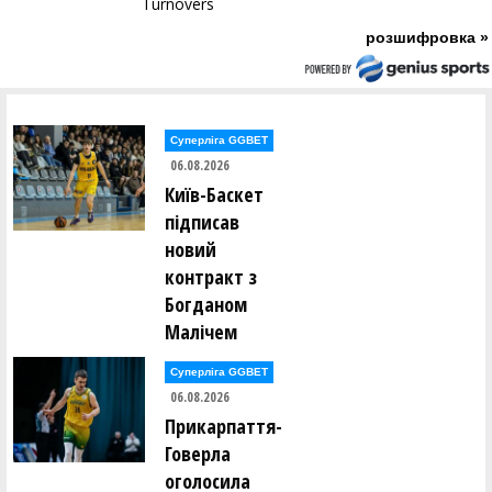
Turnovers
розшифровка »
Суперліга GGBET
06.08.2026
Київ-Баскет
підписав
новий
контракт з
Богданом
Малічем
Суперліга GGBET
06.08.2026
Прикарпаття-
Говерла
оголосила