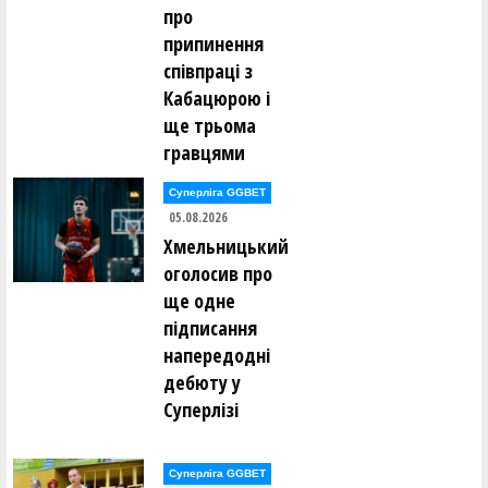
про
припинення
співпраці з
Кабацюрою і
ще трьома
гравцями
Суперліга GGBET
05.08.2026
Хмельницький
оголосив про
ще одне
підписання
напередодні
дебюту у
Суперлізі
Суперліга GGBET