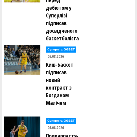
перед
дебютом у
Суперлізі
підписав
досвідченого
баскетболіста
Суперліга GGBET
06.08.2026
Київ-Баскет
підписав
новий
контракт з
Богданом
Малічем
Суперліга GGBET
06.08.2026
Прикарпаття-