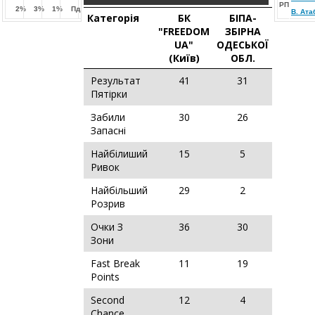
РП
2%
3%
1%
Пд
В. Ата
Категорія
БК
БІПА-
"FREEDOM
ЗБІРНА
UA"
ОДЕСЬКОЇ
(Київ)
ОБЛ.
Результат
41
31
Пятірки
Забили
30
26
Запасні
Найбілиший
15
5
Ривок
Найбільший
29
2
Розрив
Очки З
36
30
Зони
Fast Break
11
19
Points
Second
12
4
Chance