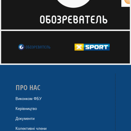
ПРО НАС
Виконком ФБУ
Керівництво
Документи
Колективні члени