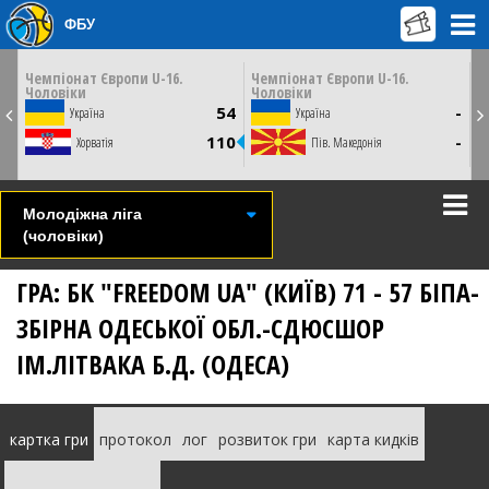
ФБУ
ТУ
НЕДІЛЮ
ПОНЕДІЛОК
09 серпня
10 серпня
00
15:00
17:00
и
Чемпіонат Європи U-16.
Чемпіонат Європи U-16.
Ч
Чоловіки
Чоловіки
Тулча, Румунія
Скоп'є, Пів. Македонія
2
54
-
Україна
Україна
СТАТИСТИКА
СТАТИСТИКА
НОВИНА
НОВИНА
7
110
-
Хорватія
Пів. Македонія
ВІДЕО
ВІДЕО
Молодіжна ліга
(чоловіки)
ГРА: БК "FREEDOM UA" (КИЇВ) 71 - 57 БІПА-
ЗБІРНА ОДЕСЬКОЇ ОБЛ.-СДЮСШОР
ІМ.ЛІТВАКА Б.Д. (ОДЕСА)
картка гри
протокол
лог
розвиток гри
карта кидків