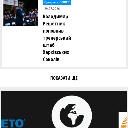
Суперліга GGBET
29.07.2026
Володимир
Решетник
поповнив
тренерський
штаб
Харківських
Соколів
ПОКАЗАТИ ЩЕ