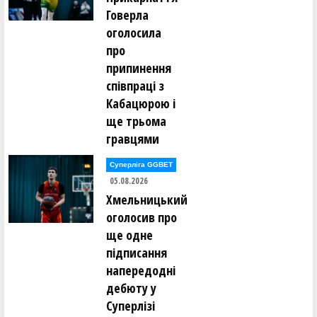
Говерла
оголосила
про
припинення
співпраці з
Кабацюрою і
ще трьома
гравцями
Суперліга GGBET
05.08.2026
Хмельницький
оголосив про
ще одне
підписання
напередодні
дебюту у
Суперлізі