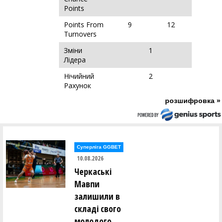
Points
Points From
9
12
Turnovers
Зміни
1
Лідера
Нічийний
2
Рахунок
розшифровка »
Суперліга GGBET
10.08.2026
Черкаські
Мавпи
залишили в
складі свого
молодого