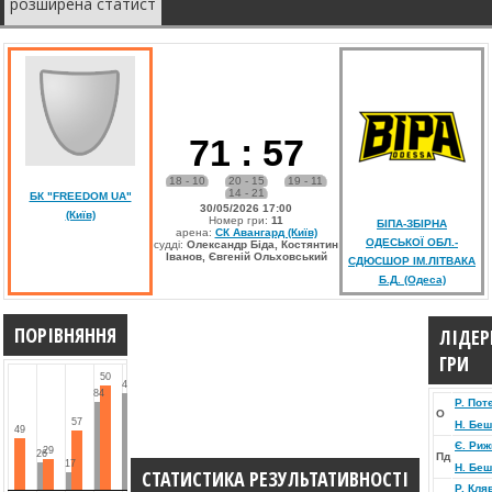
розширена статист
71
:
57
18 - 10
20 - 15
19 - 11
14 - 21
БК "FREEDOM UA"
30/05/2026 17:00
(Київ)
Номер гри:
11
БІПА-ЗБІРНА
арена:
СК Авангард (Київ)
ОДЕСЬКОЇ ОБЛ.-
судді:
Олександр Біда, Костянтин
Іванов, Євгеній Ольховський
СДЮСШОР ІМ.ЛІТВАКА
Б.Д. (Одеса)
ПОРІВНЯННЯ
ЛІДЕР
ГРИ
50
46
84
Р. Пот
О
57
Н. Беш
49
Є. Риж
29
26
Пд
17
Н. Беш
СТАТИСТИКА РЕЗУЛЬТАТИВНОСТІ
Р. Кля