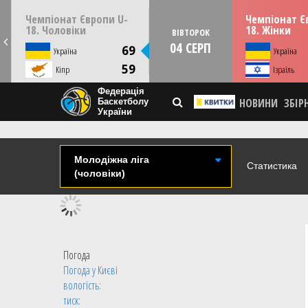
17:30
НЕДІЛЮ
02 серпня
ВІВТОРОК
04 се
Чемпіонат Європи U-
Чемпіонат Є
Рієка, Хорватія
Тулча, Ру
18. Чоловіки
18. Жінки
ВІВТОРОК
04 СЕРП
СТАТИСТИКА
СТАТИСТ
69
Україна
Україна
НОВИНА
НОВИ
59
Кіпр
ВІДЕО
Ізраїль
ВІДЕ
Федерація
НОВИНИ
ЗБІР
Баскетболу
України
Молодіжна ліга
Статистика
(чоловіки)
Погода
Погода у
Києві
вологість:
тиск: