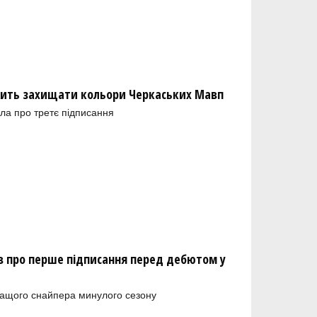
ить захищати кольори Черкаських Мавп
ла про третє підписання
 про перше підписання перед дебютом у
ращого снайпера минулого сезону