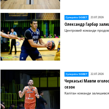
23.07.2026
Суперліга GGBET
Олександр Гарбар зали
Центровий команди продовж
22.07.2026
Суперліга GGBET
Черкаські Мавпи оголо
сезон
Капітан команди залишився