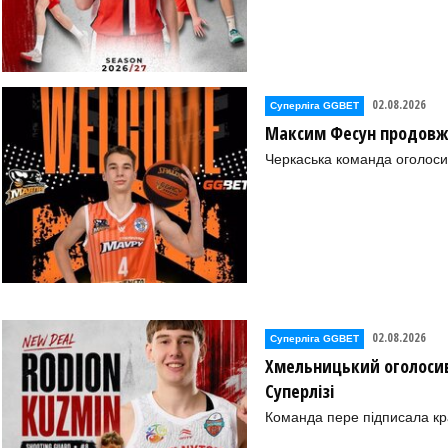
02.08.2026
Суперліга GGBET
Максим Фесун продовж
Черкаська команда оголоси
02.08.2026
Суперліга GGBET
Хмельницький оголосив
Суперлізі
Команда пере підписала к