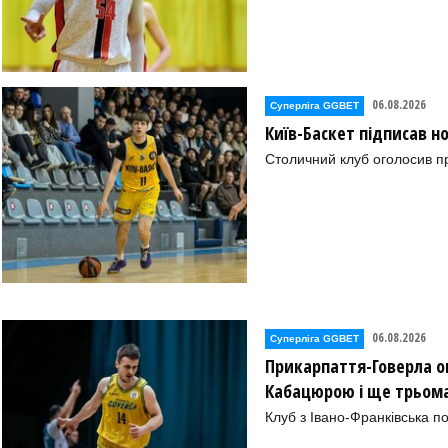
06.08.2026
Суперліга GGBET
Київ-Баскет підписав 
Столичний клуб оголосив п
06.08.2026
Суперліга GGBET
Прикарпаття-Говерла ог
Кабацюрою і ще трьом
Клуб з Івано-Франківська п