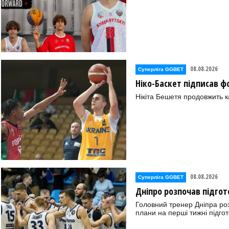
08.08.2026
Суперліга GGBET
Ніко-Баскет підписав ф
Нікіта Бешетя продовжить к
08.08.2026
Суперліга GGBET
Дніпро розпочав підгот
Головний тренер Дніпра ро
плани на перші тижні підгот