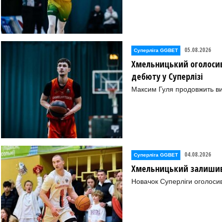
05.08.2026
Суперліга GGBET
Хмельницький оголосив
дебюту у Суперлізі
Максим Гуля продовжить в
04.08.2026
Суперліга GGBET
Хмельницький залишив 
Новачок Суперліги оголоси