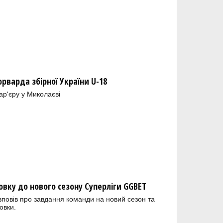
орварда збірної України U-18
ар'єру у Миколаєві
овку до нового сезону Суперліги GGBET
зповів про завдання команди на новий сезон та
овки.