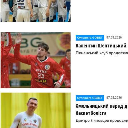
07.08.2026
Суперліга GGBET
Валентин Шептицький 
Рівненський клуб продовжи
07.08.2026
Суперліга GGBET
Хмельницький перед де
баскетболіста
Дмитро Липовцев продовжи