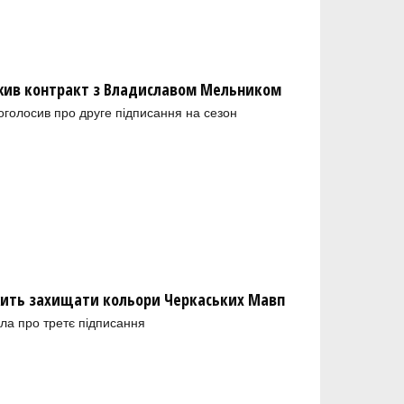
ив контракт з Владиславом Мельником
голосив про друге підписання на сезон
ить захищати кольори Черкаських Мавп
ла про третє підписання